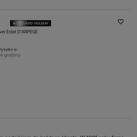
Do ulubio
🔥 -20% KOD: HOLIDAY
vin Eclat D'ARPEGE
ysyłka w:
4 godziny
Pojemność:
Do koszyka
10ml TESTER
50ml