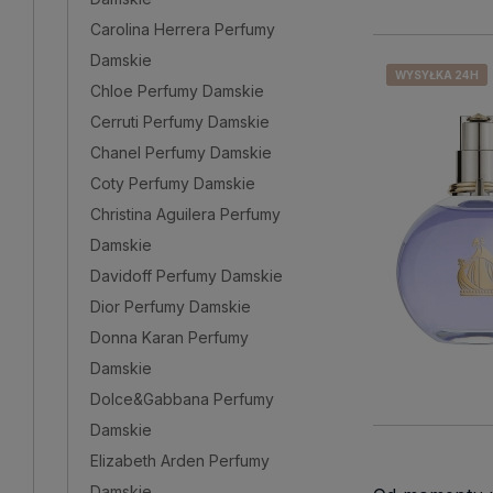
Carolina Herrera Perfumy
Damskie
WYSYŁKA 24H
WYSYŁKA 24H
WYSYŁKA 24H
WYSYŁKA 24H
Chloe Perfumy Damskie
Cerruti Perfumy Damskie
Chanel Perfumy Damskie
Coty Perfumy Damskie
Christina Aguilera Perfumy
Damskie
Davidoff Perfumy Damskie
Dior Perfumy Damskie
Donna Karan Perfumy
Damskie
Dolce&Gabbana Perfumy
Damskie
Elizabeth Arden Perfumy
Damskie