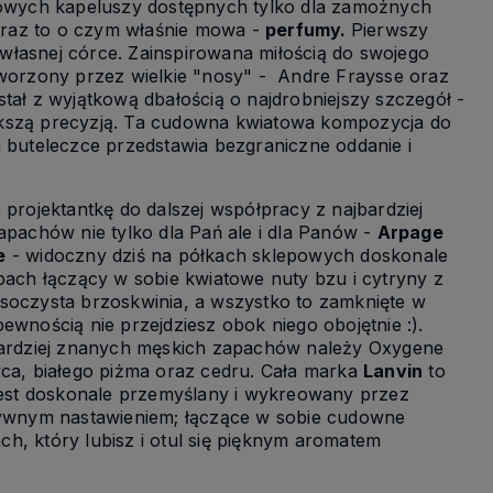
owych kapeluszy dostępnych tylko dla zamożnych
 oraz to o czym właśnie mowa -
perfumy.
Pierwszy
własnej córce. Zainspirowana miłością do swojego
tworzony przez wielkie "nosy" - Andre Fraysse oraz
tał z wyjątkową dbałością o najdrobniejszy szczegół -
ększą precyzją. Ta cudowna kwiatowa kompozycja do
a buteleczce przedstawia bezgraniczne oddanie i
rojektantkę do dalszej współpracy z najbardziej
apachów nie tylko dla Pań ale i dla Panów -
Arpage
e
- widoczny dziś na półkach sklepowych doskonale
pach łączący w sobie kwiatowe nuty bzu i cytryny z
 soczysta brzoskwinia, a wszystko to zamknięte w
ewnością nie przejdziesz obok niego obojętnie :).
jbardziej znanych męskich zapachów należy Oxygene
wca, białego piżma oraz cedru. Cała marka
Lanvin
to
est doskonale przemyślany i wykreowany przez
ytywnym nastawieniem; łączące w sobie cudowne
h, który lubisz i otul się pięknym aromatem