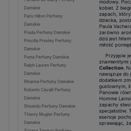
modowy. Pocz
kobiet. Z bie
Damskie
zapach, który
Paris Hilton Perfumy
dziecka, post
Damskie
Paula Vachera
zarówno arom
Prada Perfumy Damskie
dziś jest hit
Priscilla Presley Perfumy
miłość pomięd
Damskie
Przyjęcie jej
Puma Perfumy Damskie
znamienitymi 
Ralph Lauren Perfumy
Collection
. N
Damskie
nawiązuje do 
dodatkiem zmy
Rihanna Perfumy Damskie
gustownym, li
Roberto Cavalli Perfumy
Panowie równi
Damskie
Homme Lanvin 
zapachy stwo
Shiseido Perfumy Damskie
specjalistów.
Thierry Mugler Perfumy
esencje pocho
Damskie
sprawiając, że
Tiziana Terenzi Perfumy