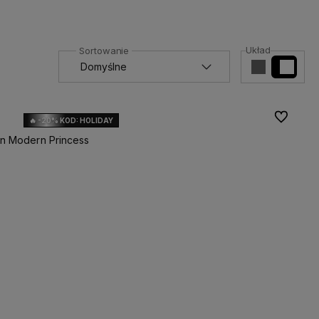
Układ
Do ulubio
🔥 -20% KOD: HOLIDAY
in Modern Princess
Pojemność:
Powiadom o dostępności
10ml TESTER
50ml