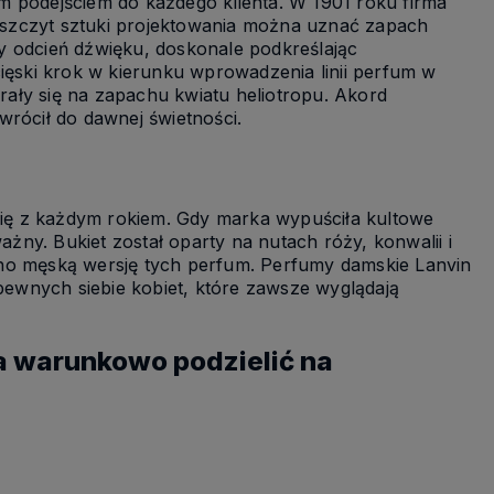
m podejściem do każdego klienta. W 1901 roku firma
 szczyt sztuki projektowania można uznać zapach
wy odcień dźwięku, doskonale podkreślając
ięski krok w kierunku wprowadzenia linii perfum w
ały się na zapachu kwiatu heliotropu. Akord
wrócił do dawnej świetności.
się z każdym rokiem. Gdy marka wypuściła kultowe
żny. Bukiet został oparty na nutach róży, konwalii i
ono męską wersję tych perfum. Perfumy damskie Lanvin
ewnych siebie kobiet, które zawsze wyglądają
 warunkowo podzielić na