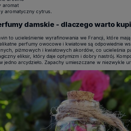
 aromat
y aromatyczny cytrus.
erfumy damskie - dlaczego warto kup
n to ucieleśnienie wyrafinowania we Francji, które maj
 Delikatne perfumy owocowe i kwiatowe są odpowiednie wsz
nych, piżmowych i kwiatowych akordów, co ucieleśnia p
giczny eliksir, który daje optymizm i dobry nastrój. Komp
 w jedno arcydzieło. Zapachy umieszczane w niezwykle ur