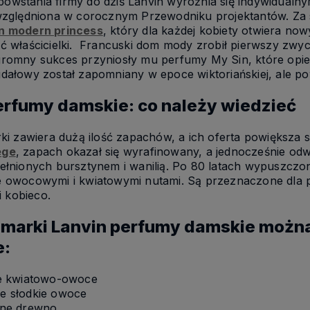
wstania firmy do dziś Lanvin wyróżnia się indywidualny
uwzględniona w corocznym Przewodniku projektantów. Za
n modern princess
, który dla każdej kobiety otwiera no
ć właścicielki. Francuski dom mody zrobił pierwszy zwyc
romny sukces przyniosły mu perfumy My Sin, które opier
dałowy został zapomniany w epoce wiktoriańskiej, ale po
erfumy damskie: co należy wiedzieć
i zawiera dużą ilość zapachów, a ich oferta powiększa 
ege
, zapach okazał się wyrafinowany, a jednocześnie odwa
ełnionych bursztynem i wanilią. Po 80 latach wypuszcz
 owocowymi i kwiatowymi nutami. Są przeznaczone dla p
 i kobieco.
marki Lanvin perfumy damskie można
e:
ne kwiatowo-owoce
e słodkie owoce
tne drewno