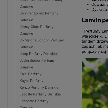
Odważny
Damskie
Dyskretn
Jennifer Lopez Perfumy
Lanvin p
Damskie
Jimmy Choo Perfumy
Perfumy Lanvi
Damskie
właścicielki.
Jo Malone London Perfumy
tandem drzew
zapach jak ma
Damskie
połączyły się
Joop Perfumy Damskie
Justin Bieber Perfumy
Damskie
Kajal Perfumy
Kayali Perfumy
Kenzo Perfumy Damskie
Lacoste Perfumy Damskie
Lancome Perfumy
Damskie