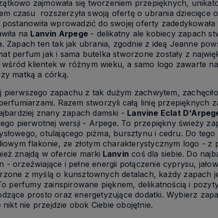
ątkowo zajmowała się tworzeniem przepięknych, unikat
giem czasu rozszerzyła swoją ofertę o ubrania dziecięce
 postanowiła wprowadzić do swojej oferty zadedykowała 
awiła na
Lanvin Arpege
- delikatny ale kobiecy zapach s
. Zapach ten tak jak ubrania, zgodnie z ideą Jeanne pows
at perfum jak i sama butelka stworzone zostały z najwi
em wśród klientek w różnym wieku, a samo logo zawarte n
zy matką a córką.
 pierwszego zapachu z tak dużym zachwytem, zachęciło p
perfumiarzami. Razem stworzyli całą linię przepięknych z
ajbardziej znany zapach damski -
Lanvine Eclat D'Arpeg
jego pierwotnej wersji - Arpege. To przepiękny świeży za
słowego, otulającego piżma, bursztynu i cedru. Do tego
liowym flakonie, ze złotym charakterystycznym logo - z p
eż znajdą w ofercie marki
Lanvin
coś dla siebie. Do na
- orzeźwiające i pełne energii połączenie cyprysu, jało
rzone z myślą o kunsztownych detalach, każdy zapach j
 To perfumy zainspirowane pięknem, delikatnością i poz
dzące prosto oraz energetyzujące dodatki. Wybierz zapac
 nikt nie przejdzie obok Ciebie obojętnie.