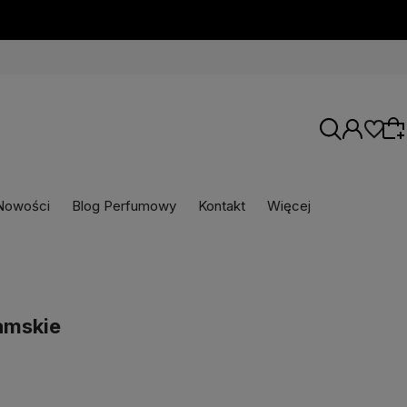
Nowości
Blog Perfumowy
Kontakt
Więcej
Wybierz coś dla siebie z naszej aktualnej
oferty lub zaloguj się, aby przywrócić dodane
produkty do listy z poprzedniej sesji.
amskie