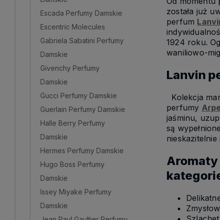
Od momentu po
została już 
Escada Perfumy Damskie
perfum
Lanvi
Escentric Molecules
indywidualnoś
Gabriela Sabatini Perfumy
1924 roku. Og
waniliowo-mig
Damskie
Givenchy Perfumy
Lanvin p
Damskie
Gucci Perfumy Damskie
Kolekcja mark
perfumy
Arp
Guerlain Perfumy Damskie
jaśminu, uzup
Halle Berry Perfumy
są wypełnione
Damskie
nieskazitelnie
Hermes Perfumy Damskie
Aromaty 
Hugo Boss Perfumy
kategori
Damskie
Issey Miyake Perfumy
Delikat
Damskie
Zmysłow
Szlache
Jean Paul Gaultier Perfumy