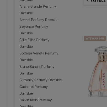
WSTECZ
Ariana Grande Perfumy
Damskie
Armani Perfumy Damskie
Beyonce Perfumy
Damskie
WYSYŁKA 24H
WYSYŁKA 24H
WYSYŁKA 24H
WYSYŁKA 24H
Billie Eilish Perfumy
Damskie
Bottega Veneta Perfumy
Damskie
Bruno Banani Perfumy
Damskie
Burberry Perfumy Damskie
Cacharel Perfumy
Damskie
Calvin Klein Perfumy
Damskie