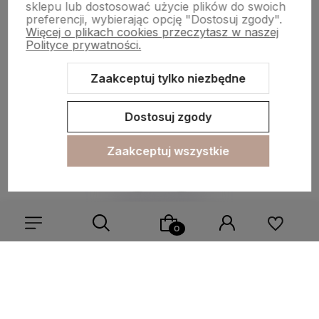
Płatności i dostawa
sklepu lub dostosować użycie plików do swoich
preferencji, wybierając opcję "Dostosuj zgody".
Więcej o plikach cookies przeczytasz w naszej
Polityce prywatności.
Informacje
Zaakceptuj tylko niezbędne
O nas
Dostosuj zgody
Zaakceptuj wszystkie
Sklep internetowy Shoper.pl
Szablon Shoper Modern 3.0™
od
GrowCommerce
Wybierz coś dla siebie z naszej aktualnej oferty lub zaloguj
się, aby przywrócić dodane produkty do listy z poprzedniej
sesji.