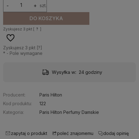
-
+
szt.
DO KOSZYKA
Zyskujesz
3
pkt [
?
]
Zyskujesz
3
pkt [
?
]
*
- Pole wymagane
Wysyłka w:
24 godziny
Producent:
Paris Hilton
Kod produktu:
122
Kategoria:
Paris Hilton Perfumy Damskie
zapytaj o produkt
dodaj opinię
poleć znajomemu