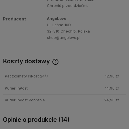
Chronić przed dziećmi.
Producent
AngeLove
Ul. Leśna 10D
32-310 Chechło, Polska
shop@angelove.pl
Koszty dostawy
Darmowa dostawa przy zakupie perfum Angelove za min.
250 PLN!
Paczkomaty InPost 24/7
12,90 zł
Kurier InPost
14,90 zł
Kurier InPost Pobranie
24,90 zł
Opinie o produkcie (14)