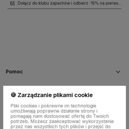
Dołącz do klubu zapachów i odbierz -15% na pierwsze z
polityce prywatności
Pomoc
NASZE PRODUKTY
🍪 Zarządzanie plikami cookie
Pliki cookies i pokrewne im technologie
Moje konto
umożliwiają poprawne działanie strony i
pomagają nam dostosować ofertę do Twoich
potrzeb. Możesz zaakceptować wykorzystanie
przez nas wszystkich tych plików i przejść do