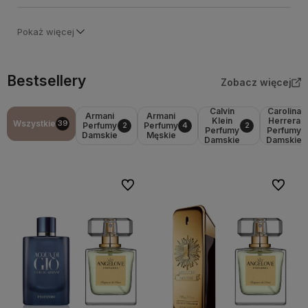
Pokaż więcej
Bestsellery
Zobacz więcej
Calvin
Carolina
Armani
Armani
Klein
Herrera
Wszystkie
39
Perfumy
Perfumy
2
4
2
Perfumy
Perfumy
Damskie
Męskie
Damskie
Damskie
Do ulubionych
Do ulubi