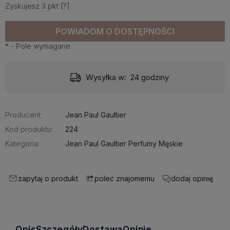
Zyskujesz
3
pkt [
?
]
POWIADOM O DOSTĘPNOŚCI
*
- Pole wymagane
Wysyłka w:
24 godziny
Producent:
Jean Paul Gaultier
Kod produktu:
224
Kategoria:
Jean Paul Gaultier Perfumy Męskie
zapytaj o produkt
dodaj opinię
poleć znajomemu
Opis
Szczegóły
Dostawa
Opinie