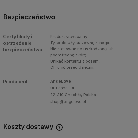
Bezpieczeństwo
Certyfikaty i
Produkt łatwopalny.
ostrzeżenie
Tylko do użytku zewnętrznego.
Nie stosować na uszkodzoną lub
bezpieczeństwa
podrażnioną skórę.
Unikać kontaktu z oczami.
Chronić przed dziećmi.
Producent
AngeLove
Ul. Leśna 10D
32-310 Chechło, Polska
shop@angelove.pl
Koszty dostawy
Darmowa dostawa przy zakupie perfum Angelove za min.