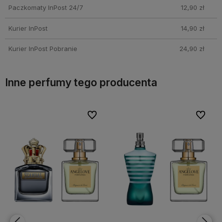
250 PLN!
Paczkomaty InPost 24/7
12,90 zł
Kurier InPost
14,90 zł
Kurier InPost Pobranie
24,90 zł
Inne perfumy tego producenta
bionych
bionych
Do ulubionych
Do ulubionych
Do ulubi
Do ulubi