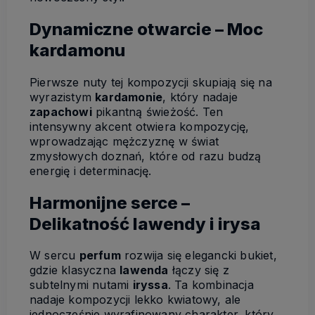
Dynamiczne otwarcie – Moc
kardamonu
Pierwsze nuty tej kompozycji skupiają się na
wyrazistym
kardamonie
, który nadaje
zapachowi
pikantną świeżość. Ten
intensywny akcent otwiera kompozycję,
wprowadzając mężczyznę w świat
zmysłowych doznań, które od razu budzą
energię i determinację.
Harmonijne serce –
Delikatność lawendy i irysa
W sercu
perfum
rozwija się elegancki bukiet,
gdzie klasyczna
lawenda
łączy się z
subtelnymi nutami
iryssa
. Ta kombinacja
nadaje kompozycji lekko kwiatowy, ale
jednocześnie wyrafinowany charakter, który