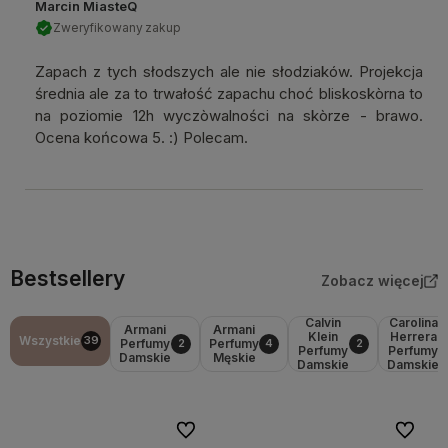
Marcin MiasteQ
Zweryfikowany zakup
Zapach z tych słodszych ale nie słodziaków. Projekcja
średnia ale za to trwałość zapachu choć bliskoskòrna to
na poziomie 12h wyczòwalności na skòrze - brawo.
Ocena końcowa 5. :) Polecam.
Bestsellery
Zobacz więcej
Calvin
Carolina
Armani
Armani
Klein
Herrera
Wszystkie
39
Perfumy
Perfumy
2
4
2
Perfumy
Perfumy
Damskie
Męskie
Damskie
Damskie
Do ulubionych
Do ulubi