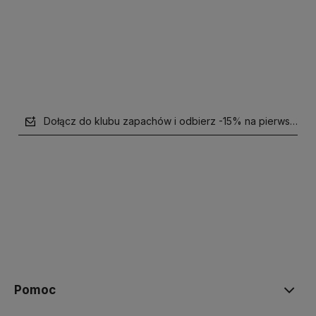
Do koszyka
Powiadom o dostępności
Dołącz do klubu zapachów i odbierz -15% na pierwsze z
polityce prywatności
Pomoc