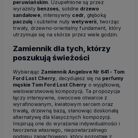
peruwiańskim
. Uzupełnione są przez
wyrazisty
benzoes
, solidne
drzewo
sandałowe
, intensywny
cedr
, głęboką
paczulę
i subtelne nuty
wetywerii
, tworząc
trwały, drzewno-orientalny fundament, który
utrzymuje się na skórze przez wiele godzin.
Zamiennik dla tych, którzy
poszukują świeżości
Wybierając
Zamiennik Angelove Nr 641 - Tom
Ford Lost Cherry
, decydujesz się na
perfumy
męskie Tom Ford Lost Cherry
o wyjątkowej,
wielowarstwowej kompozycji. Ta propozycja
łączy intensywne, owocowe otwarcie z
wyrafinowanym, kwiatowym sercem oraz
trwałą, drzewną bazą, stanowiąc doskonałą
alternatywę dla klasycznych kompozycji.
Inspirują one do wyrażania indywidualności i
tworzenia własnego, niepowtarzalnego
podpisu zapachowego, który pozostaje z