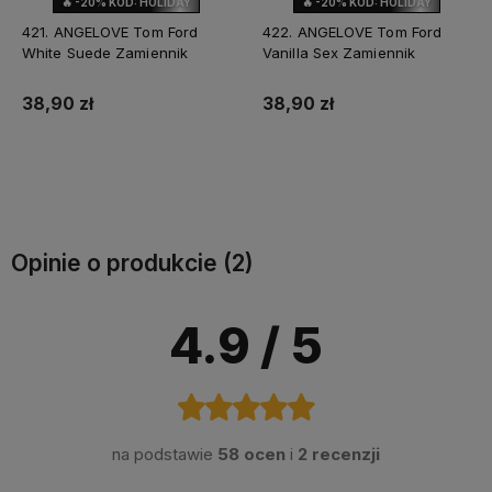
🔥 -20% KOD: HOLIDAY
🔥 -20% KOD: HOLIDAY
NOWOŚĆ
NOWOŚĆ
421. ANGELOVE Tom Ford
422. ANGELOVE Tom Ford
White Suede Zamiennik
Vanilla Sex Zamiennik
38,90 zł
38,90 zł
Do koszyka
Do koszyka
Opinie o produkcie (2)
4.9
/ 5
na podstawie
58 ocen
i
2 recenzji