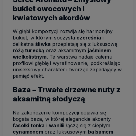
bukiet owocowych i
kwiatowych akordów
W głębi kompozycji rozwija się harmonijny
bukiet, w którym soczysta
czereśnia
i
delikatna
śliwka
przeplatają się z luksusową
różą turecką
oraz aksamitnym
jaśminem
wielkolistnym
. Ta warstwa nadaje całemu
profilowi głębię i wyrafinowanie, podkreślając
uniseksowy charakter i tworząc zapadający w
pamięć efekt.
Baza – Trwałe drzewne nuty z
aksamitną słodyczą
Na zakończenie kompozycji pojawia się
bogata baza, w której eleganckie akcenty
fasolki tonka
i
wanilii
łączą się z ciepłym
cynamonem
oraz luksusowym
balsamem