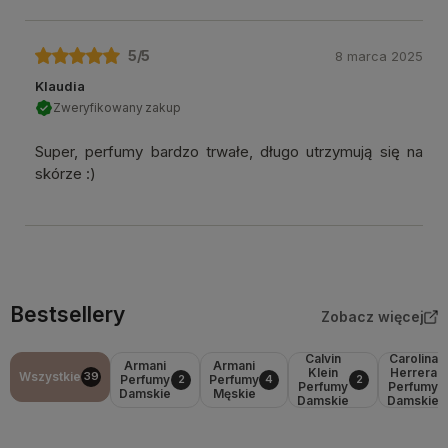
5
/5
8 marca 2025
Klaudia
Zweryfikowany zakup
Super, perfumy bardzo trwałe, długo utrzymują się na
skórze :)
Bestsellery
Zobacz więcej
Calvin
Carolina
Armani
Armani
Klein
Herrera
Wszystkie
39
Perfumy
Perfumy
2
4
2
Perfumy
Perfumy
Damskie
Męskie
Damskie
Damskie