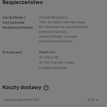
Bezpieczeństwo
Certyfikaty i
Produkt łatwopalny.
ostrzeżenie
Tylko do użytku zewnętrznego.
Nie stosować na uszkodzoną lub
bezpieczeństwa
podrażnioną skórę.
Unikać kontaktu z oczami.
Chronić przed dziećmi.
Producent
AngeLove
Ul. Leśna 10D
32-310 Chechło, Polska
shop@angelove.pl
Koszty dostawy
Darmowa dostawa przy zakupie perfum Angelove za min.
250 PLN!
Paczkomaty InPost 24/7
12,90 zł