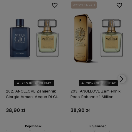
Do ulubionych
Do ulubi
WYSYŁKA 24H
🔥 -20% KOD: HOLIDAY
🔥 -20% KOD: HOLIDAY
202. ANGELOVE Zamiennik
203. ANGELOVE Zamiennik
Giorgio Armani Acqua Di Gio
Paco Rabanne 1 Million
Profondo
38,90 zł
38,90 zł
Pojemność:
Pojemność: