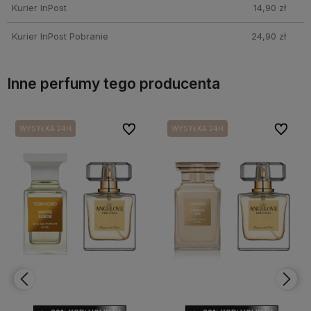
Kurier InPost
14,90 zł
Kurier InPost Pobranie
24,90 zł
Inne perfumy tego producenta
bionych
bionych
Do ulubionych
Do ulubionych
Do ulubi
Do ulubi
WYSYŁKA 24H
WYSYŁKA 24H