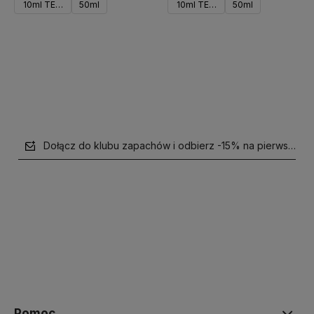
10ml TESTER
50ml
10ml TESTER
50ml
Do koszyka
Powiadom o dostępności
Dołącz do klubu zapachów i odbierz -15% na pierwsze z
polityce prywatności
Pomoc