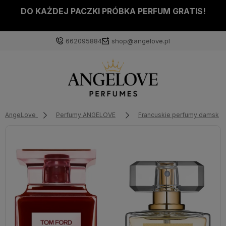
DO KAŻDEJ PACZKI PRÓBKA PERFUM GRATIS!
662095884
shop@angelove.pl
AngeLove
Perfumy ANGELOVE
Francuskie perfumy damskie