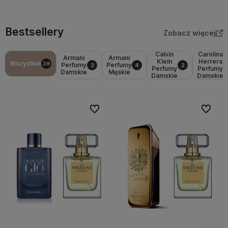
Bestsellery
Zobacz więcej
Calvin
Carolina
Armani
Armani
Klein
Herrera
Wszystkie
39
Perfumy
Perfumy
2
4
2
Perfumy
Perfumy
Damskie
Męskie
Damskie
Damskie
Do ulubionych
Do ulubi