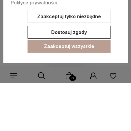
Polityce prywatności.
Informacje
Zaakceptuj tylko niezbędne
O nas
Dostosuj zgody
Zaakceptuj wszystkie
Sklep internetowy Shoper.pl
Szablon Shoper Modern 3.0™
od
GrowCommerce
Wybierz coś dla siebie z naszej aktualnej oferty lub zaloguj
się, aby przywrócić dodane produkty do listy z poprzedniej
sesji.