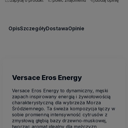
zapytaj o produkt
dodaj opinię
poleć znajomemu
Opis
Szczegóły
Dostawa
Opinie
Versace Eros Energy
Versace Eros Energy to dynamiczny, męski
zapach inspirowany energią i żywiołowością
charakterystyczną dla wybrzeża Morza
Śródziemnego. Ta świeża kompozycja łączy w
sobie promienną intensywność cytrusów z
zmysłową głębią bazy drzewno‑muskowej,
tworząc aromat idealny dla mężczyzn