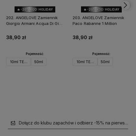
🔥 -20% KOD: HOLIDAY
🔥 -20% KOD: HOLIDAY
202. ANGELOVE Zamiennik
203. ANGELOVE Zamiennik
Giorgio Armani Acqua Di Gio
Paco Rabanne 1 Million
Profondo
38,90 zł
38,90 zł
Pojemność:
Pojemność:
10ml TESTER
50ml
10ml TESTER
50ml
Do koszyka
Powiadom o dostępności
Dołącz do klubu zapachów i odbierz -15% na pierwsze z