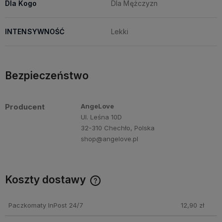
Dla Kogo
Dla Mężczyzn
INTENSYWNOŚĆ
Lekki
Bezpieczeństwo
Producent
AngeLove
Ul. Leśna 10D
32-310 Chechło, Polska
shop@angelove.pl
Koszty dostawy
Darmowa dostawa przy zakupie perfum Angelove za min.
250 PLN!
Paczkomaty InPost 24/7
12,90 zł