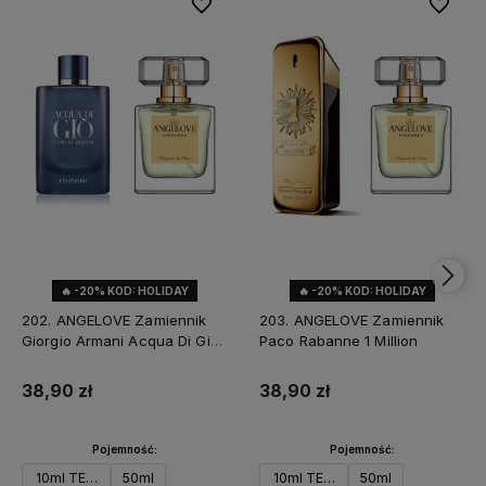
Do ulubionych
Do ulubi
🔥 -20% KOD: HOLIDAY
🔥 -20% KOD: HOLIDAY
202. ANGELOVE Zamiennik
203. ANGELOVE Zamiennik
Giorgio Armani Acqua Di Gio
Paco Rabanne 1 Million
Profondo
38,90 zł
38,90 zł
Pojemność:
Pojemność:
10ml TESTER
50ml
10ml TESTER
50ml