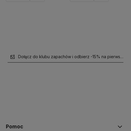
Do koszyka
Powiadom o dostępności
Dołącz do klubu zapachów i odbierz -15% na pierwsze z
polityce prywatności
Pomoc