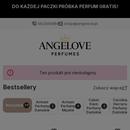
DO KAŻDEJ PACZKI PRÓBKA PERFUM GRATIS!
662095884
shop@angelove.pl
Ten produkt jest niedostępny.
Bestsellery
Zobacz więcej
Calvin
Carolina
Armani
Armani
Klein
Herrera
Wszystkie
39
Perfumy
Perfumy
2
4
2
Perfumy
Perfumy
Damskie
Męskie
Damskie
Damskie