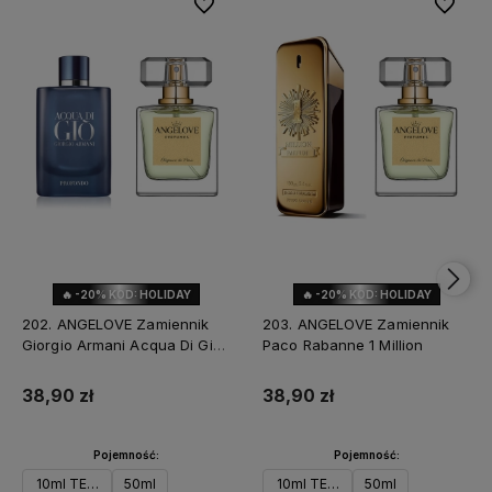
Do ulubionych
Do ulubi
🔥 -20% KOD: HOLIDAY
🔥 -20% KOD: HOLIDAY
202. ANGELOVE Zamiennik
203. ANGELOVE Zamiennik
Giorgio Armani Acqua Di Gio
Paco Rabanne 1 Million
Profondo
38,90 zł
38,90 zł
Pojemność:
Pojemność:
10ml TESTER
50ml
10ml TESTER
50ml