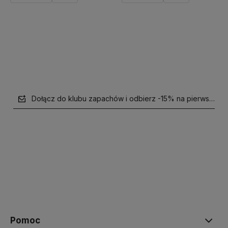
Do koszyka
Powiadom o dostępności
Dołącz do klubu zapachów i odbierz -15% na pierwsze z
polityce prywatności
Pomoc