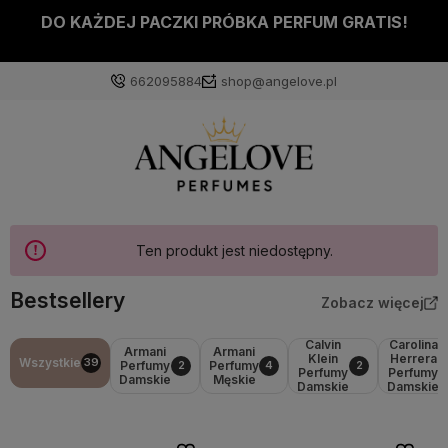
DO KAŻDEJ PACZKI PRÓBKA PERFUM GRATIS!
662095884
shop@angelove.pl
Ten produkt jest niedostępny.
Bestsellery
Zobacz więcej
Calvin
Carolina
Armani
Armani
Klein
Herrera
Wszystkie
39
Perfumy
Perfumy
2
4
2
Perfumy
Perfumy
Damskie
Męskie
Damskie
Damskie