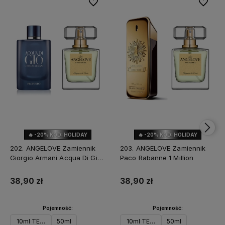
Do ulubionych
Do ulubi
🔥 -20% KOD: HOLIDAY
🔥 -20% KOD: HOLIDAY
202. ANGELOVE Zamiennik
203. ANGELOVE Zamiennik
Giorgio Armani Acqua Di Gio
Paco Rabanne 1 Million
Profondo
38,90 zł
38,90 zł
Pojemność:
Pojemność:
10ml TESTER
50ml
10ml TESTER
50ml