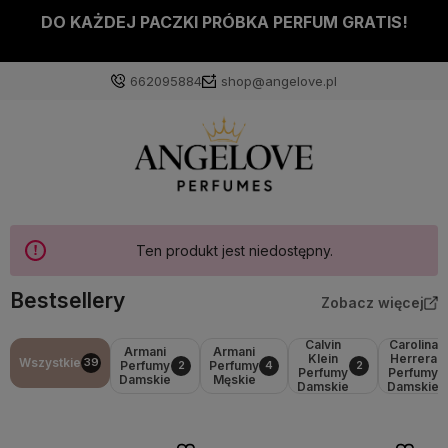
DO KAŻDEJ PACZKI PRÓBKA PERFUM GRATIS!
662095884
shop@angelove.pl
Ten produkt jest niedostępny.
Bestsellery
Zobacz więcej
Calvin
Carolina
Armani
Armani
Klein
Herrera
Wszystkie
39
Perfumy
Perfumy
2
4
2
Perfumy
Perfumy
Damskie
Męskie
Damskie
Damskie