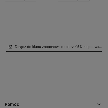
Do koszyka
Powiadom o dostępności
Dołącz do klubu zapachów i odbierz -15% na pierwsze z
polityce prywatności
Pomoc