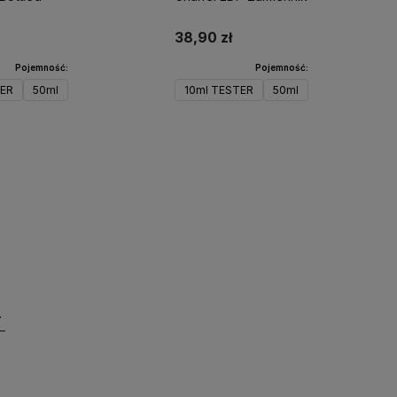
38,90 zł
Pojemność:
Pojemność:
TER
50ml
10ml TESTER
50ml
Do koszyka
Do koszyka
ienie!