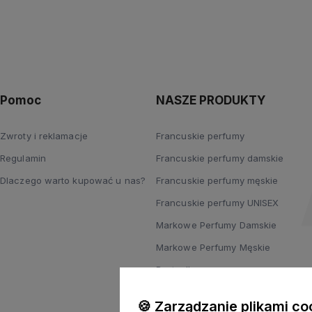
Pomoc
NASZE PRODUKTY
Zwroty i reklamacje
Francuskie perfumy
Regulamin
Francuskie perfumy damskie
Dlaczego warto kupować u nas?
Francuskie perfumy męskie
Francuskie perfumy UNISEX
Markowe Perfumy Damskie
Markowe Perfumy Męskie
Bestsellery
Nowości
🍪 Zarządzanie plikami co