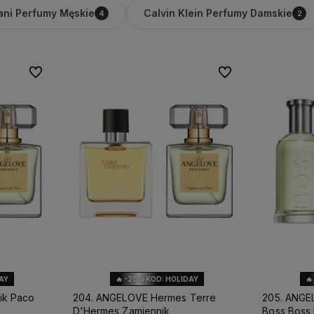
ani Perfumy Męskie
Calvin Klein Perfumy Damskie
4
2
Do ulubionych
Do ulubionych
DAY
🔥 -20% KOD: HOLIDAY
🔥
ik Paco
204. ANGELOVE Hermes Terre
205. ANGE
D'Hermes Zamiennik
Boss Boss 