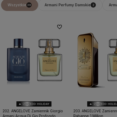
Armani Perfumy Damskie
Arm
Wszystkie
39
2
Do ulubionych
🔥 -20% KOD: HOLIDAY
🔥 -20% KOD: HOLI
202. ANGELOVE Zamiennik Giorgio
203. ANGELOVE Zamienn
Armani Acqua Di Gio Profondo
Rabanne 1 Million