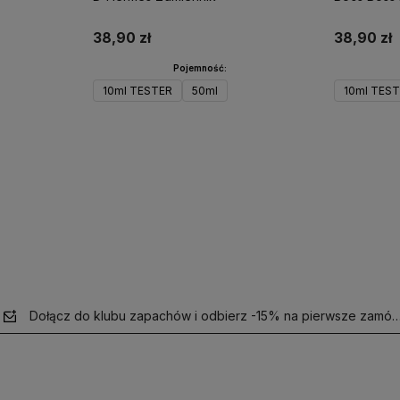
38,90 zł
38,90 zł
Pojemność:
10ml TESTER
50ml
10ml TES
Do koszyka
Dołącz do klubu zapachów i odbierz -15% na pierwsze zamów