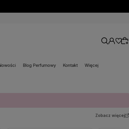
Nowości
Blog Perfumowy
Kontakt
Więcej
Wybierz coś dla siebie z naszej aktualnej
oferty lub zaloguj się, aby przywrócić dodane
produkty do listy z poprzedniej sesji.
Zobacz więcej