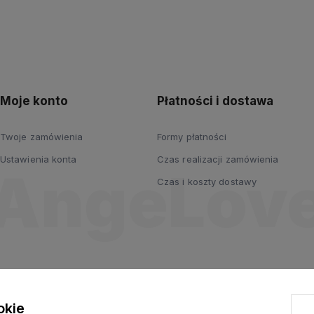
polityce
prywatności
Moje konto
Płatności i dostawa
Twoje zamówienia
Formy płatności
Ustawienia konta
Czas realizacji zamówienia
Czas i koszty dostawy
okie