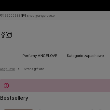
662095884
shop@angelove.pl
Perfumy ANGELOVE
Kategorie zapachowe
AngeLove
Strona główna
Bestsellery