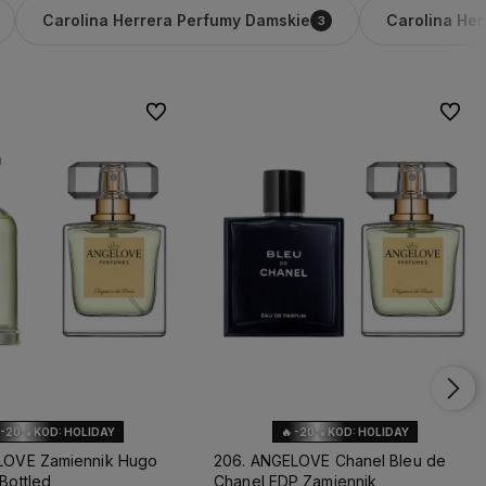
Carolina Herrera Perfumy Damskie
Carolina Her
3
Do ulubionych
Do ulu
 -20% KOD: HOLIDAY
🔥 -20% KOD: HOLIDAY
LOVE Zamiennik Hugo
206. ANGELOVE Chanel Bleu de
Bottled
Chanel EDP Zamiennik