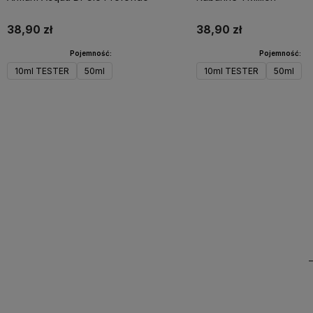
38,90 zł
38,90 zł
Pojemność:
Pojemność:
10ml TESTER
50ml
10ml TESTER
50ml
Do koszyka
Powiadom o dostępności