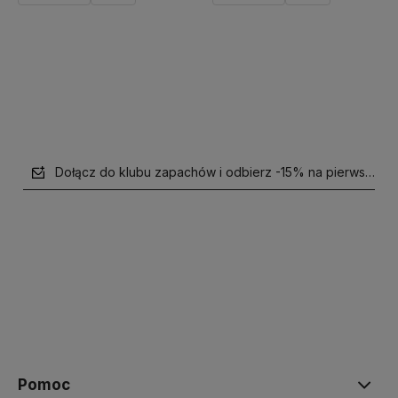
Do koszyka
Powiadom o dostępności
Dołącz do klubu zapachów i odbierz -15% na pierwsze z
polityce prywatności
Pomoc