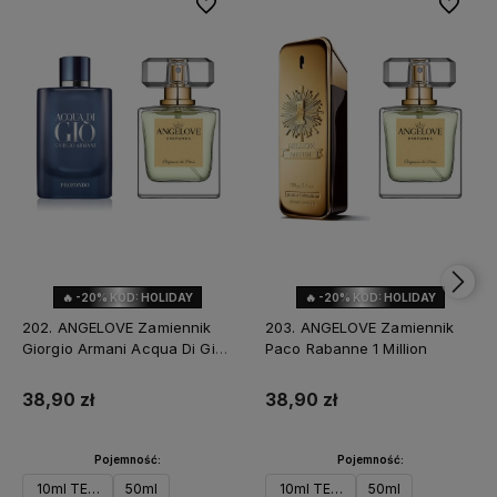
Do ulubionych
Do ulubi
🔥 -20% KOD: HOLIDAY
🔥 -20% KOD: HOLIDAY
202. ANGELOVE Zamiennik
203. ANGELOVE Zamiennik
Giorgio Armani Acqua Di Gio
Paco Rabanne 1 Million
Profondo
38,90 zł
38,90 zł
Pojemność:
Pojemność:
10ml TESTER
50ml
10ml TESTER
50ml