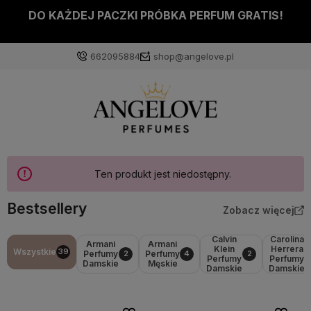
DO KAŻDEJ PACZKI PRÓBKA PERFUM GRATIS!
662095884
shop@angelove.pl
Ten produkt jest niedostępny.
Bestsellery
Zobacz więcej
Calvin
Carolina
Armani
Armani
Klein
Herrera
Wszystkie
39
Perfumy
Perfumy
2
4
2
Perfumy
Perfumy
Damskie
Męskie
Damskie
Damskie