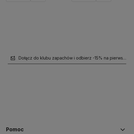
Do koszyka
Powiadom o dostępności
Dołącz do klubu zapachów i odbierz -15% na pierwsze z
polityce prywatności
Pomoc