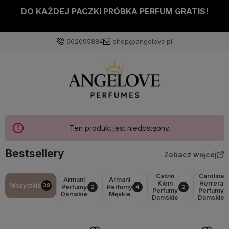
DO KAŻDEJ PACZKI PRÓBKA PERFUM GRATIS!
662095884
shop@angelove.pl
Ten produkt jest niedostępny.
Bestsellery
Zobacz więcej
Calvin
Carolina
Armani
Armani
Klein
Herrera
Wszystkie
39
Perfumy
Perfumy
2
4
2
Perfumy
Perfumy
Damskie
Męskie
Damskie
Damskie