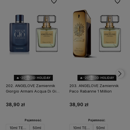
Do ulubionych
Do ulubi
🔥 -20% KOD: HOLIDAY
🔥 -20% KOD: HOLIDAY
202. ANGELOVE Zamiennik
203. ANGELOVE Zamiennik
Giorgio Armani Acqua Di Gio
Paco Rabanne 1 Million
Profondo
38,90 zł
38,90 zł
Pojemność:
Pojemność:
10ml TESTER
50ml
10ml TESTER
50ml