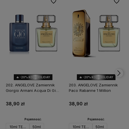
Do ulubionych
Do ulubi
🔥 -20% KOD: HOLIDAY
🔥 -20% KOD: HOLIDAY
202. ANGELOVE Zamiennik
203. ANGELOVE Zamiennik
Giorgio Armani Acqua Di Gio
Paco Rabanne 1 Million
Profondo
38,90 zł
38,90 zł
Pojemność:
Pojemność:
10ml TESTER
50ml
10ml TESTER
50ml