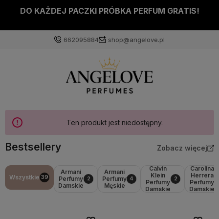
DO KAŻDEJ PACZKI PRÓBKA PERFUM GRATIS!
662095884
shop@angelove.pl
Ten produkt jest niedostępny.
Bestsellery
Zobacz więcej
Calvin
Carolina
Armani
Armani
Klein
Herrera
Wszystkie
39
Perfumy
Perfumy
2
4
2
Perfumy
Perfumy
Damskie
Męskie
Damskie
Damskie