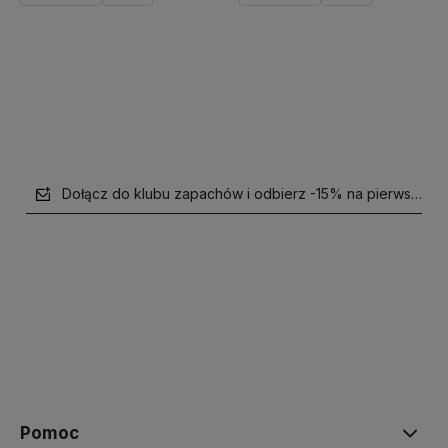
Do koszyka
Powiadom o dostępności
Dołącz do klubu zapachów i odbierz -15% na pierwsze z
polityce prywatności
Pomoc