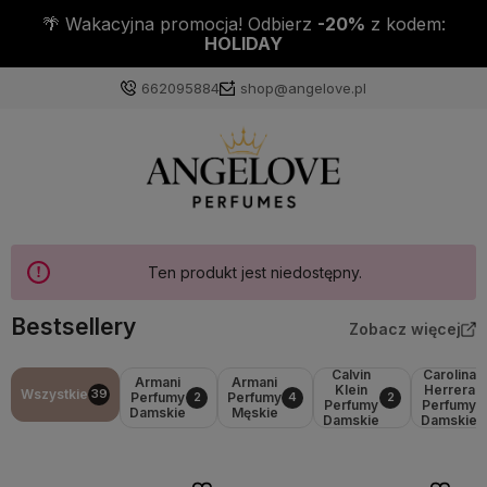
🌴 Wakacyjna promocja! Odbierz
-20%
z kodem:
HOLIDAY
662095884
shop@angelove.pl
Ten produkt jest niedostępny.
Bestsellery
Zobacz więcej
Calvin
Carolina
Armani
Armani
Klein
Herrera
Wszystkie
39
Perfumy
Perfumy
2
4
2
Perfumy
Perfumy
Damskie
Męskie
Damskie
Damskie