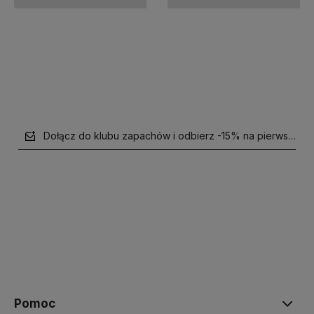
Do koszyka
Powiadom o dostępności
Dołącz do klubu zapachów i odbierz -15% na pierwsze z
polityce prywatności
Pomoc