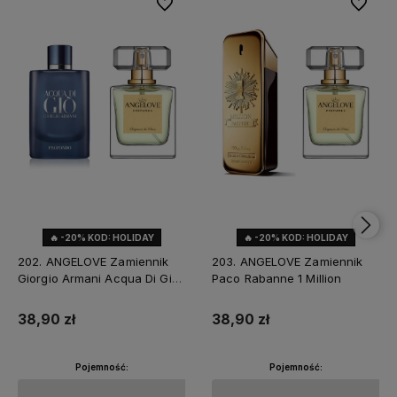
Do ulubionych
Do ulubi
🔥 -20% KOD: HOLIDAY
🔥 -20% KOD: HOLIDAY
202. ANGELOVE Zamiennik
203. ANGELOVE Zamiennik
Giorgio Armani Acqua Di Gio
Paco Rabanne 1 Million
Profondo
38,90 zł
38,90 zł
Pojemność:
Pojemność: