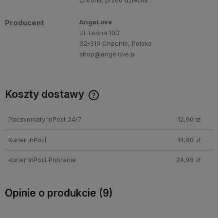
Producent
AngeLove
Ul. Leśna 10D
32-310 Chechło, Polska
shop@angelove.pl
Koszty dostawy
Darmowa dostawa przy zakupie perfum Angelove za min.
250 PLN!
Paczkomaty InPost 24/7
12,90 zł
Kurier InPost
14,90 zł
Kurier InPost Pobranie
24,90 zł
Opinie o produkcie (9)