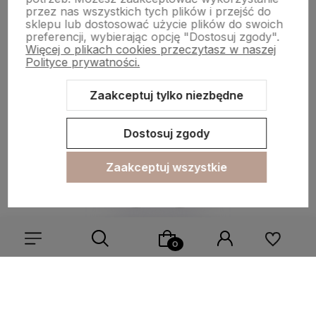
przez nas wszystkich tych plików i przejść do
Płatności i dostawa
sklepu lub dostosować użycie plików do swoich
preferencji, wybierając opcję "Dostosuj zgody".
Więcej o plikach cookies przeczytasz w naszej
Polityce prywatności.
Informacje
Zaakceptuj tylko niezbędne
O nas
Dostosuj zgody
Zaakceptuj wszystkie
Sklep internetowy Shoper.pl
Szablon Shoper Modern 3.0™
od
GrowCommerce
Wybierz coś dla siebie z naszej aktualnej oferty lub zaloguj