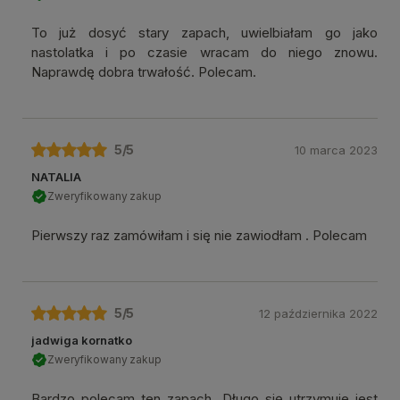
To już dosyć stary zapach, uwielbiałam go jako
nastolatka i po czasie wracam do niego znowu.
Naprawdę dobra trwałość. Polecam.
5
/5
10 marca 2023
NATALIA
Zweryfikowany zakup
Pierwszy raz zamówiłam i się nie zawiodłam . Polecam
5
/5
12 października 2022
jadwiga kornatko
Zweryfikowany zakup
Bardzo polecam ten zapach. Długo się utrzymuje jest