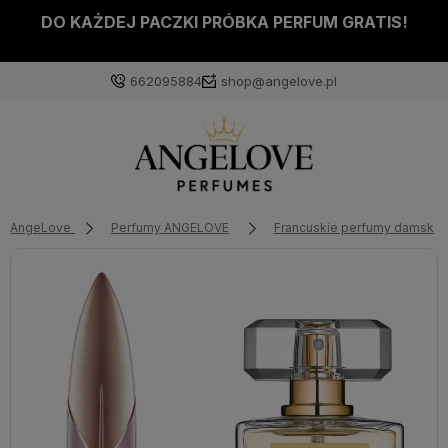
DO KAŻDEJ PACZKI PRÓBKA PERFUM GRATIS!
662095884
shop@angelove.pl
AngeLove
Perfumy ANGELOVE
Francuskie perfumy damskie