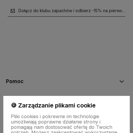
Dołącz do klubu zapachów i odbierz -15% na pierwsze z
polityce prywatności
Pomoc
NASZE PRODUKTY
🍪 Zarządzanie plikami cookie
Pliki cookies i pokrewne im technologie
Moje konto
umożliwiają poprawne działanie strony i
pomagają nam dostosować ofertę do Twoich
potrzeb. Możesz zaakceptować wykorzystanie