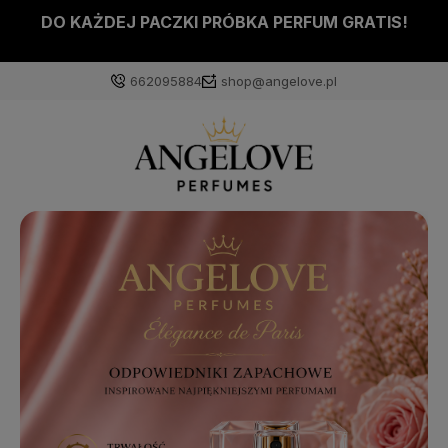
DO KAŻDEJ PACZKI PRÓBKA PERFUM GRATIS!
662095884
shop@angelove.pl