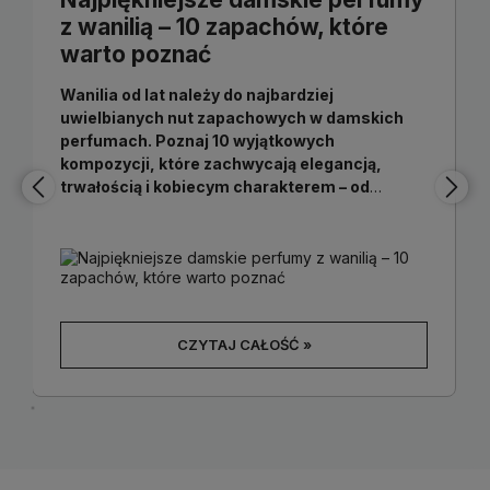
z wanilią – 10 zapachów, które
warto poznać
Wanilia od lat należy do najbardziej
uwielbianych nut zapachowych w damskich
perfumach. Poznaj 10 wyjątkowych
kompozycji, które zachwycają elegancją,
trwałością i kobiecym charakterem – od
Burberry Goddess po Lancome Hypnose i
Black Opium. Sprawdź, które perfumy z wanilią
warto poznać i znajdź zapach idealny dla
siebie.
CZYTAJ CAŁOŚĆ »