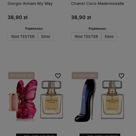
Giorgio Armani My Way
Chanel Coco Mademoiselle
38,90 zł
38,90 zł
Pojemność:
Pojemność:
10ml TESTER
50ml
10ml TESTER
50ml
Do koszyka
Do koszyka
Do ulubionych
Do ulubi
WYSYŁKA 24H
WYSYŁKA 24H
WYSYŁKA 24H
WYSYŁKA 24H
WYSYŁKA 24H
WYSYŁKA 24H
WYSYŁKA 24H
WYSYŁKA 24H