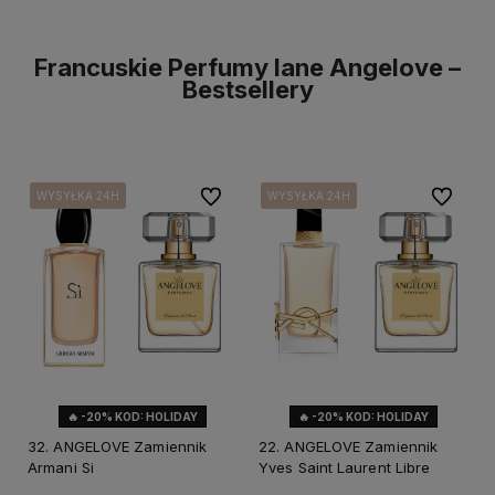
Francuskie Perfumy lane Angelove –
Bestsellery
Do ulubionych
Do ulubi
WYSYŁKA 24H
WYSYŁKA 24H
WYSYŁKA 24H
WYSYŁKA 24H
WYSYŁKA 24H
WYSYŁKA 24H
WYSYŁKA 24H
WYSYŁKA 24H
WYSYŁKA 24H
WYSYŁKA 24H
🔥 -20% KOD: HOLIDAY
🔥 -20% KOD: HOLIDAY
32. ANGELOVE Zamiennik
22. ANGELOVE Zamiennik
Armani Si
Yves Saint Laurent Libre