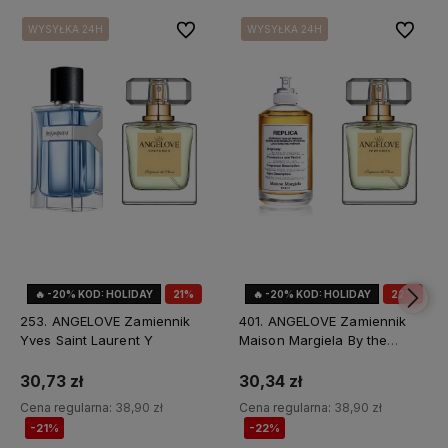
Do ulubionych
Do ulubi
WYSYŁKA 24H
WYSYŁKA 24H
WYSYŁKA 24H
WYSYŁKA 24H
🔥 -20% KOD: HOLIDAY
21%
🔥 -20% KOD: HOLIDAY
22%
OKAZJA
OKAZJA
253. ANGELOVE Zamiennik
401. ANGELOVE Zamiennik
Yves Saint Laurent Y
Maison Margiela By the
Fireplace
30,73 zł
30,34 zł
Cena regularna:
38,90 zł
Cena regularna:
38,90 zł
-21%
-22%