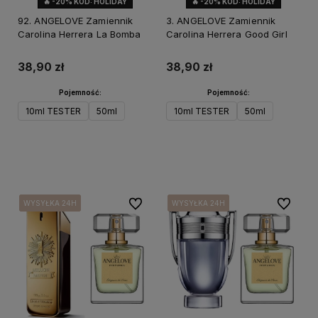
🔥 -20% KOD: HOLIDAY
🔥 -20% KOD: HOLIDAY
92. ANGELOVE Zamiennik
3. ANGELOVE Zamiennik
Carolina Herrera La Bomba
Carolina Herrera Good Girl
38,90 zł
38,90 zł
Pojemność:
Pojemność:
10ml TESTER
50ml
10ml TESTER
50ml
Do koszyka
Do koszyka
Do ulubionych
Do ulubi
WYSYŁKA 24H
WYSYŁKA 24H
WYSYŁKA 24H
WYSYŁKA 24H
WYSYŁKA 24H
WYSYŁKA 24H
WYSYŁKA 24H
WYSYŁKA 24H