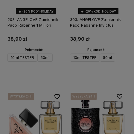
🔥 -20% KOD: HOLIDAY
🔥 -20% KOD: HOLIDAY
203. ANGELOVE Zamiennik
303. ANGELOVE Zamiennik
Paco Rabanne 1 Million
Paco Rabanne Invictus
38,90 zł
38,90 zł
Pojemność:
Pojemność:
10ml TESTER
50ml
10ml TESTER
50ml
Do koszyka
Do koszyka
Do ulubionych
Do ulubi
WYSYŁKA 24H
WYSYŁKA 24H
WYSYŁKA 24H
WYSYŁKA 24H
WYSYŁKA 24H
WYSYŁKA 24H
WYSYŁKA 24H
WYSYŁKA 24H
WYSYŁKA 24H
WYSYŁKA 24H
WYSYŁKA 24H
WYSYŁKA 24H