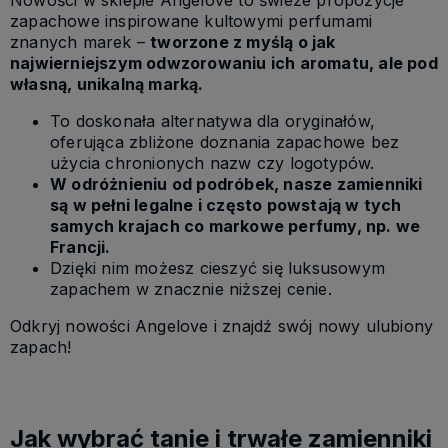
Nowości w sklepie Angelove to świeże propozycje
zapachowe inspirowane kultowymi perfumami
znanych marek –
tworzone z myślą o jak
najwierniejszym odwzorowaniu ich aromatu, ale pod
własną, unikalną marką.
To doskonała alternatywa dla oryginałów,
oferująca zbliżone doznania zapachowe bez
użycia chronionych nazw czy logotypów.
W odróżnieniu od podróbek, nasze zamienniki
są w pełni legalne i często powstają w tych
samych krajach co markowe perfumy, np. we
Francji.
Dzięki nim możesz cieszyć się luksusowym
zapachem w znacznie niższej cenie.
Odkryj nowości Angelove i znajdź swój nowy ulubiony
zapach!
Jak wybrać tanie i trwałe zamienniki