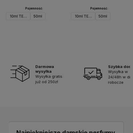
Pojemność:
Pojemność:
10ml TESTER
50ml
10ml TESTER
50ml
Do koszyka
Do koszyka
Darmowa
Szybka dos
wysyłka
Wysyłka w
Wysyłka gratis
24/48h w dni
już od 250zł
robocze
Najpiękniejsze damskie perfumy