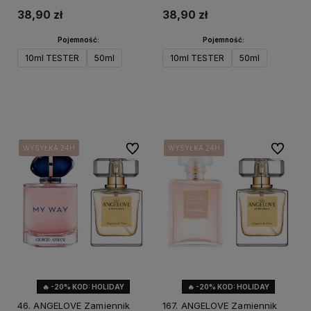
38,90 zł
38,90 zł
Pojemność:
Pojemność:
10ml TESTER
50ml
10ml TESTER
50ml
Do koszyka
Do koszyka
Do ulubionych
Do ulubi
WYSYŁKA 24H
WYSYŁKA 24H
WYSYŁKA 24H
WYSYŁKA 24H
WYSYŁKA 24H
WYSYŁKA 24H
WYSYŁKA 24H
WYSYŁKA 24H
WYSYŁKA 24H
🔥 -20% KOD: HOLIDAY
🔥 -20% KOD: HOLIDAY
46. ANGELOVE Zamiennik
167. ANGELOVE Zamiennik