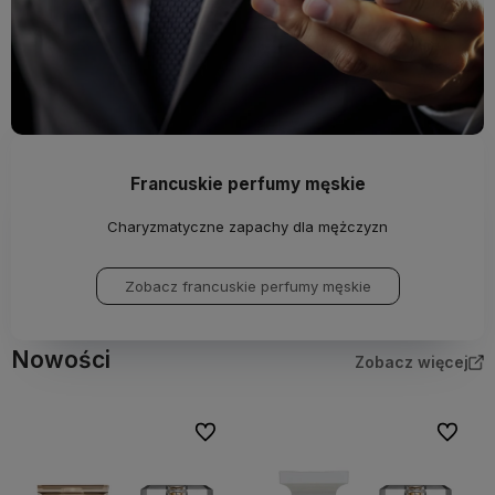
Francuskie perfumy męskie
Charyzmatyczne zapachy dla mężczyzn
Zobacz francuskie perfumy męskie
Nowości
Zobacz więcej
Do ulubionych
Do ulubi