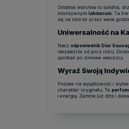
Ostatnia warstwa to solidna, dr
intensywnym
labdanum
. Ta tr
się na skórze przez wiele godz
Uniwersalność na K
Nasz
odpowiednik Dior Sauva
niezależnie od pory roku. Dosko
spotkań po zimowe wieczory.
Wyraź Swoją Indywi
Postaw na wyjątkowość i wybi
charakter oryginału. Te
perfum
i energię. Zamów już dziś i doś