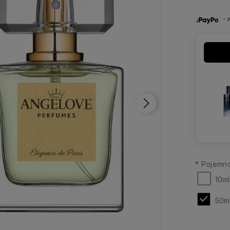
・Ku
*
Pojemno
10m
50m