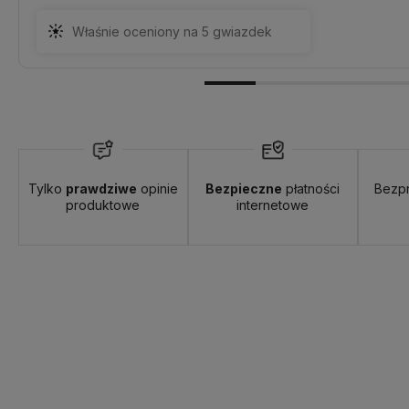
Właśnie oceniony na 5 gwiazdek
Tylko
prawdziwe
opinie
Bezpieczne
płatności
Bezp
produktowe
internetowe
od 12,90 zł
- Paczkomaty InPost 24/7