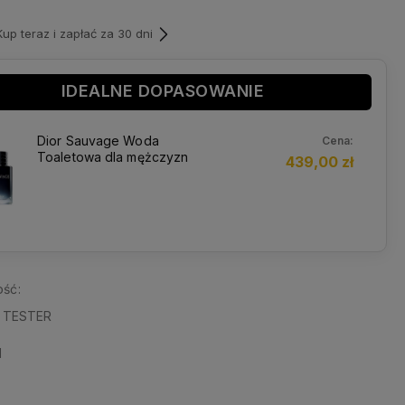
p teraz i zapłać za 30 dni
IDEALNE DOPASOWANIE
Dior Sauvage Woda
Cena:
Toaletowa dla mężczyzn
439,00 zł
ść:
l TESTER
l