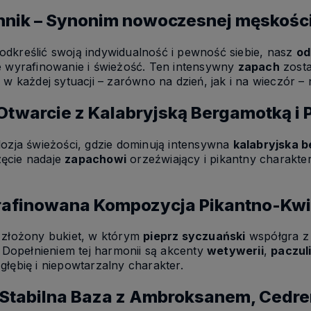
nnik – Synonim nowoczesnej męskośc
dkreślić swoją indywidualność i pewność siebie, nasz
od
e wyrafinowanie i świeżość. Ten intensywny
zapach
zosta
 w każdej sytuacji – zarówno na dzień, jak i na wieczór – 
– Otwarcie z Kalabryjską Bergamotką i
lozja świeżości, gdzie dominują intensywna
kalabryjska 
ęcie nadaje
zapachowi
orzeźwiający i pikantny charakte
rafinowana Kompozycja Pikantno-Kw
 złożony bukiet, w którym
pieprz syczuański
współgra z 
. Dopełnieniem tej harmonii są akcenty
wetywerii
,
paczul
głębię i niepowtarzalny charakter.
 Stabilna Baza z Ambroksanem, Cedr