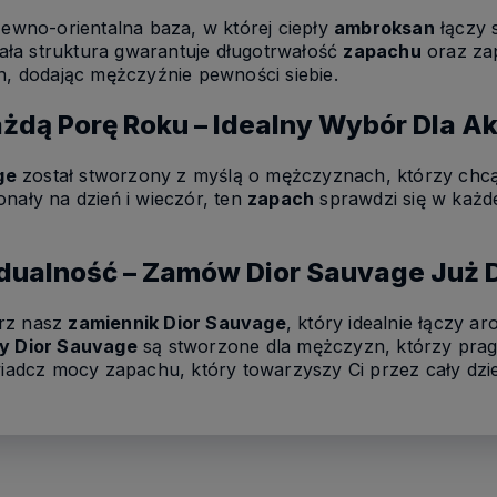
zewno-orientalna baza, w której ciepły
ambroksan
łączy 
wała struktura gwarantuje długotrwałość
zapachu
oraz za
in, dodając mężczyźnie pewności siebie.
ażdą Porę Roku – Idealny Wybór Dla 
ge
został stworzony z myślą o mężczyznach, którzy chcą
nały na dzień i wieczór, ten
zapach
sprawdzi się w każde
dualność – Zamów Dior Sauvage Już 
erz nasz
zamiennik Dior Sauvage
, który idealnie łączy a
y Dior Sauvage
są stworzone dla mężczyzn, którzy pragn
wiadcz mocy zapachu, który towarzyszy Ci przez cały dzie