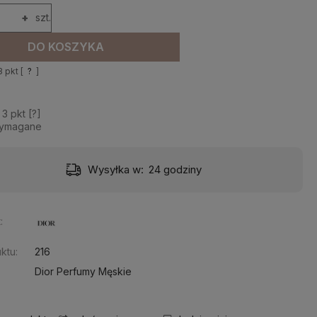
+
szt.
DO KOSZYKA
3
pkt [
?
]
z
3
pkt [
?
]
wymagane
Wysyłka w:
24 godziny
:
ktu:
216
Dior Perfumy Męskie