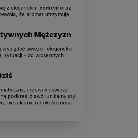
się z eleganckim
cedrem
oraz
pewnia, że aromat utrzymuje
Aktywnych Mężczyzn
 wyglądać świeżo i elegancko
j sytuacji – od wiosennych
Dziś
romatyczny, drzewny i świeży
ą podkreślić swój unikalny styl
ń, niezależnie od okoliczności.