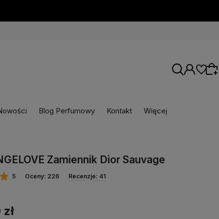
Nowości
Blog Perfumowy
Kontakt
Więcej
Wybierz coś dla siebie z naszej aktualnej
oferty lub zaloguj się, aby przywrócić dodane
NGELOVE Zamiennik Dior Sauvage
produkty do listy z poprzedniej sesji.
5
Oceny: 226
Recenzje: 41
 zł