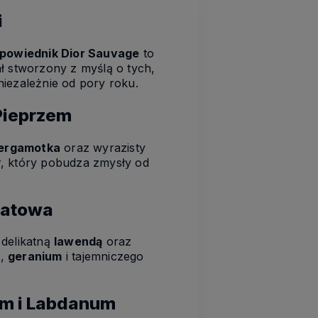
i
powiednik Dior Sauvage
to
ł stworzony z myślą o tych,
niezależnie od pory roku.
 Pieprzem
bergamotka
oraz wyrazisty
r, który pobudza zmysły od
iatowa
delikatną
lawendą
oraz
i
,
geranium
i tajemniczego
em i Labdanum