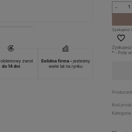
-
Zyskujesz
Zyskujes
*
- Pole 
roblemowy zwrot
Solidna firma -
jesteśmy
do 14 dni
wiele lat na rynku
Dostępność:
duża ilość
Producent
Kod produ
Kategoria: