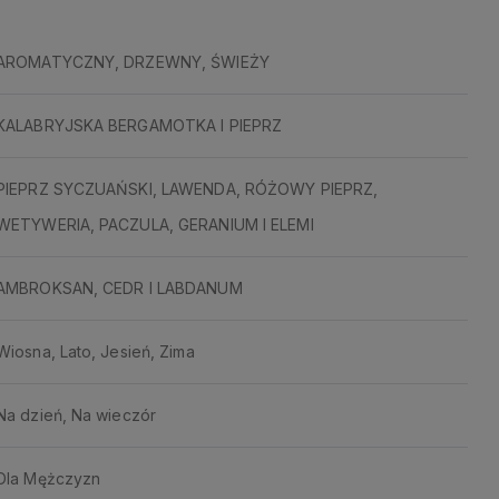
AROMATYCZNY, DRZEWNY, ŚWIEŻY
KALABRYJSKA BERGAMOTKA I PIEPRZ
PIEPRZ SYCZUAŃSKI, LAWENDA, RÓŻOWY PIEPRZ,
WETYWERIA, PACZULA, GERANIUM I ELEMI
AMBROKSAN, CEDR I LABDANUM
Wiosna, Lato, Jesień, Zima
Na dzień, Na wieczór
Dla Mężczyzn