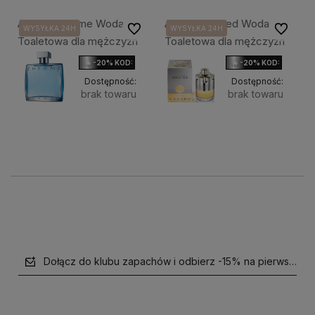
Azzaro Chrome Woda
Azzaro Wanted Woda
Do ulubionych
Do ulubi
WYSYŁKA 24H
WYSYŁKA 24H
Toaletowa dla mężczyzn
Toaletowa dla mężczyzn
🔥 -20% KOD: HOLIDAY
🔥 -20% KOD: HOLIDAY
Dostępność:
Dostępność:
brak towaru
brak towaru
320,00 zł
450,00 zł
Powiadom o 
Powiad
Pojemność:
Pojemnoś
dostępności
dostęp
100ml
100ml
Dołącz do klubu zapachów i odbierz -15% na pierwsze z