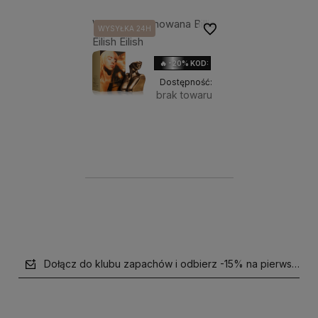
Woda perfumowana Billie
Do ulubionych
WYSYŁKA 24H
Eilish Eilish
🔥 -20% KOD: HOLIDAY
Dostępność:
brak towaru
459,00 zł
Powiadom o 
Pojemność:
dostępności
100ml
Dołącz do klubu zapachów i odbierz -15% na pierwsze z