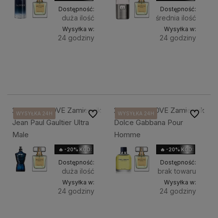
Dostępność:
Dostępność:
duża ilość
średnia ilość
Wysyłka w:
Wysyłka w:
24 godziny
24 godziny
Do
Do
38,90 zł
38,90 zł
Pojemność:
Pojemność:
koszyka
10ml TESTER
50ml
koszyka
10ml TE
50
219. ANGELOVE Zamiennik
220. ANGELOVE Zamiennik
Do ulubionych
Do ulubi
WYSYŁKA 24H
WYSYŁKA 24H
WYSYŁKA 24H
WYSYŁKA 24H
WYSYŁKA 24H
WYSYŁKA 24H
WYSYŁKA 24H
WYSYŁKA 24H
WYSYŁKA 24H
Jean Paul Gaultier Ultra
Dolce Gabbana Pour
Male
Homme
🔥 -20% KOD: HOLIDAY
🔥 -20% KOD: HOLIDAY
Dostępność:
Dostępność:
duża ilość
brak towaru
Wysyłka w:
Wysyłka w:
24 godziny
24 godziny
Do
Do
38,90 zł
38,90 zł
Pojemność:
Pojemność: