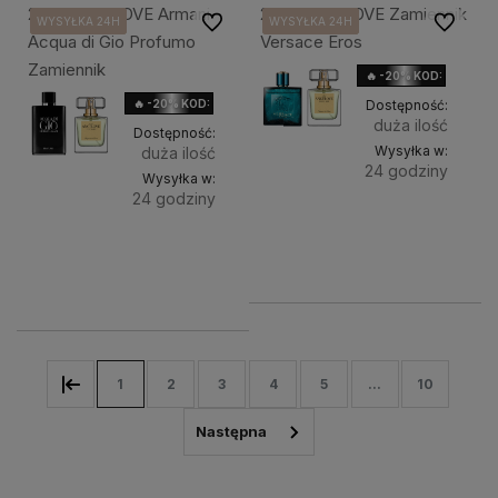
235. ANGELOVE Armani
236. ANGELOVE Zamiennik
Do ulubionych
Do ulubi
WYSYŁKA 24H
WYSYŁKA 24H
WYSYŁKA 24H
WYSYŁKA 24H
WYSYŁKA 24H
WYSYŁKA 24H
WYSYŁKA 24H
WYSYŁKA 24H
WYSYŁKA 24H
WYSYŁKA 24H
Acqua di Gio Profumo
Versace Eros
Zamiennik
🔥 -20% KOD: HOLIDAY
🔥 -20% KOD: HOLIDAY
Dostępność:
duża ilość
Dostępność:
Wysyłka w:
duża ilość
24 godziny
Wysyłka w:
24 godziny
Do
38,90 zł
Pojemność:
Do
38,90 zł
Pojemność:
koszyka
koszyka
1
2
3
4
5
...
10