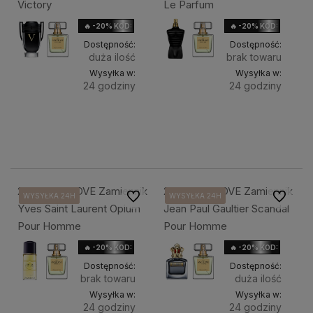
Victory
Le Parfum
🔥 -20% KOD: HOLIDAY
🔥 -20% KOD: HOLIDAY
Dostępność:
Dostępność:
duża ilość
brak towaru
Wysyłka w:
Wysyłka w:
24 godziny
24 godziny
Do
Do
38,90 zł
38,90 zł
Pojemność:
Pojemność:
koszyka
koszyka
225. ANGELOVE Zamiennik
226. ANGELOVE Zamiennik
Do ulubionych
Do ulubi
WYSYŁKA 24H
WYSYŁKA 24H
WYSYŁKA 24H
WYSYŁKA 24H
WYSYŁKA 24H
WYSYŁKA 24H
WYSYŁKA 24H
WYSYŁKA 24H
Yves Saint Laurent Opium
Jean Paul Gaultier Scandal
Pour Homme
Pour Homme
🔥 -20% KOD: HOLIDAY
🔥 -20% KOD: HOLIDAY
Dostępność:
Dostępność:
brak towaru
duża ilość
Wysyłka w:
Wysyłka w:
24 godziny
24 godziny