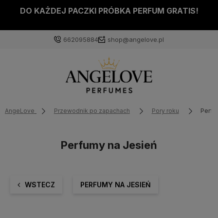
DO KAŻDEJ PACZKI PRÓBKA PERFUM GRATIS!
662095884
shop@angelove.pl
AngeLove
Przewodnik po zapachach
Pory roku
Perfu
Perfumy na Jesień
WSTECZ
PERFUMY NA JESIEŃ