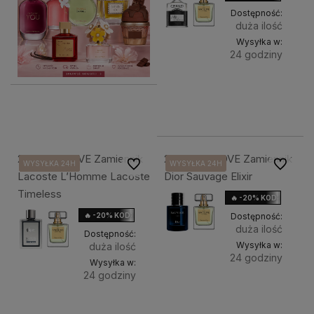
Dostępność:
duża ilość
Wysyłka w:
24 godziny
Do
38,90 zł
Pojemność:
koszyka
10ml TE
50
211. ANGELOVE Zamiennik
213. ANGELOVE Zamiennik
Do ulubionych
Do ulubi
WYSYŁKA 24H
WYSYŁKA 24H
WYSYŁKA 24H
WYSYŁKA 24H
WYSYŁKA 24H
WYSYŁKA 24H
Lacoste L’Homme Lacoste
Dior Sauvage Elixir
Timeless
🔥 -20% KOD: HOLIDAY
🔥 -20% KOD: HOLIDAY
Dostępność:
duża ilość
Dostępność:
Wysyłka w:
duża ilość
24 godziny
Wysyłka w:
24 godziny
Do
38,90 zł
Pojemność:
Do
38,90 zł
Pojemność:
koszyka
10ml TE
50