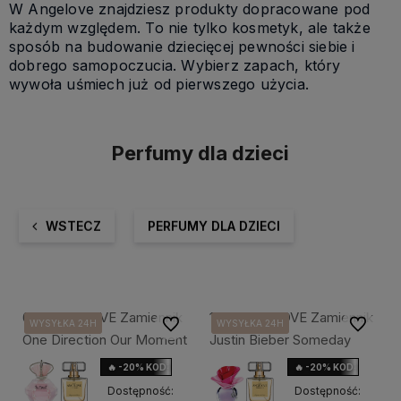
W Angelove znajdziesz produkty dopracowane pod
każdym względem. To nie tylko kosmetyk, ale także
sposób na budowanie dziecięcej pewności siebie i
dobrego samopoczucia. Wybierz zapach, który
wywoła uśmiech już od pierwszego użycia.
Perfumy dla dzieci
WSTECZ
PERFUMY DLA DZIECI
68. ANGELOVE Zamiennik
164. ANGELOVE Zamiennik
Do ulubionych
Do ulubi
WYSYŁKA 24H
WYSYŁKA 24H
WYSYŁKA 24H
WYSYŁKA 24H
WYSYŁKA 24H
WYSYŁKA 24H
One Direction Our Moment
Justin Bieber Someday
🔥 -20% KOD: HOLIDAY
🔥 -20% KOD: HOLIDAY
20%
Dostępność:
Dostępność: