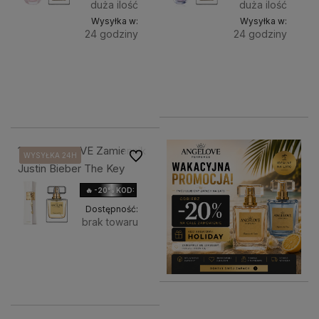
OKAZJA
duża ilość
duża ilość
Wysyłka w:
Wysyłka w:
24 godziny
24 godziny
Do
Do
31,12 zł
38,90 zł
Pojemność:
Pojemność:
koszyka
10ml TESTER
50ml
koszyka
10ml TE
50
38,90 zł
181. ANGELOVE Zamiennik
Do ulubionych
WYSYŁKA 24H
WYSYŁKA 24H
WYSYŁKA 24H
Justin Bieber The Key
🔥 -20% KOD: HOLIDAY
Dostępność:
brak towaru
38,90 zł
Powiadom o 
Pojemność:
dostępności
10ml TESTER
50ml