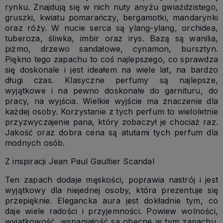
rynku. Znajdują się w nich nuty anyżu gwiaździstego,
gruszki, kwiatu pomarańczy, bergamotki, mandarynki
oraz róży. W nucie serca są ylang-ylang, orchidea,
tuberoza, śliwka, imbir oraz irys. Bazą są wanilia,
piżmo, drzewo sandałowe, cynamon, bursztyn.
Piękno tego zapachu to coś najlepszego, co sprawdza
się doskonale i jest ideałem na wiele lat, na bardzo
długi czas. Klasyczne perfumy są najlepsze,
wyjątkowe i na pewno doskonałe do garnituru, do
pracy, na wyjścia. Wielkie wyjście ma znaczenie dla
każdej osoby. Korzystanie z tych perfum to wieloletnie
przyzwyczajenie pana, który zobaczył je chociaż raz.
Jakość oraz dobra cena są atutami tych perfum dla
modnych osób.
Z inspiracji Jean Paul Gaultier Scandal
Ten zapach dodaje męskości, poprawia nastrój i jest
wyjątkowy dla niejednej osoby, która prezentuje się
przepięknie. Elegancka aura jest dokładnie tym, co
daje wiele radości i przyjemności. Powiew wolności,
wyjątkowość, wspaniałość są obecne w tym zapachu.