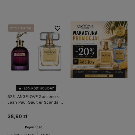
Do koszyka
Do koszyka
Do ulubionych
WYSYŁKA 24H
WYSYŁKA 24H
WYSYŁKA 24H
🔥 -20% KOD: HOLIDAY
623. ANGELOVE Zamiennik
Jean Paul Gaultier Scandal
Intense
38,90 zł
Pojemność: