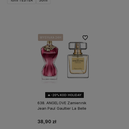
10ml TESTER
50ml
Do koszyka
Do ulubionych
WYSYŁKA 24H
WYSYŁKA 24H
WYSYŁKA 24H
🔥 -20% KOD: HOLIDAY
NOWOŚĆ
638. ANGELOVE Zamiennik
Jean Paul Gaultier La Belle
38,90 zł