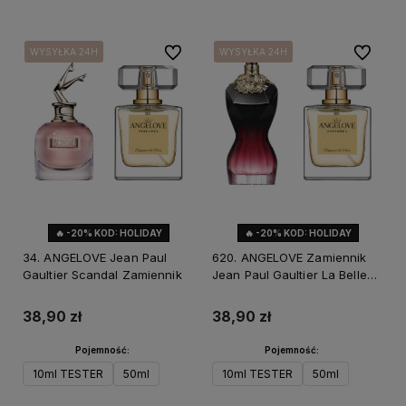
Do ulubionych
Do ulubi
WYSYŁKA 24H
WYSYŁKA 24H
WYSYŁKA 24H
WYSYŁKA 24H
WYSYŁKA 24H
WYSYŁKA 24H
🔥 -20% KOD: HOLIDAY
🔥 -20% KOD: HOLIDAY
34. ANGELOVE Jean Paul
620. ANGELOVE Zamiennik
Gaultier Scandal Zamiennik
Jean Paul Gaultier La Belle
Le Parfum
38,90 zł
38,90 zł
Pojemność:
Pojemność:
10ml TESTER
50ml
10ml TESTER
50ml