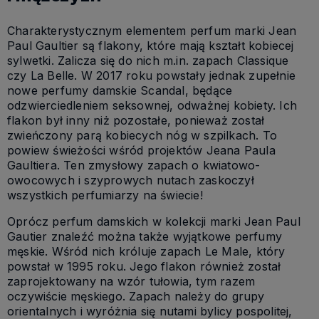
Charakterystycznym elementem perfum marki Jean
Paul Gaultier są flakony, które mają kształt kobiecej
sylwetki. Zalicza się do nich m.in. zapach Classique
czy La Belle. W 2017 roku powstały jednak zupełnie
nowe perfumy damskie Scandal, będące
odzwierciedleniem seksownej, odważnej kobiety. Ich
flakon był inny niż pozostałe, ponieważ został
zwieńczony parą kobiecych nóg w szpilkach. To
powiew świeżości wśród projektów Jeana Paula
Gaultiera. Ten zmysłowy zapach o kwiatowo-
owocowych i szyprowych nutach zaskoczył
wszystkich perfumiarzy na świecie!
Oprócz perfum damskich w kolekcji marki Jean Paul
Gautier znaleźć można także wyjątkowe perfumy
męskie. Wśród nich króluje zapach Le Male, który
powstał w 1995 roku. Jego flakon również został
zaprojektowany na wzór tułowia, tym razem
oczywiście męskiego. Zapach należy do grupy
orientalnych i wyróżnia się nutami bylicy pospolitej,