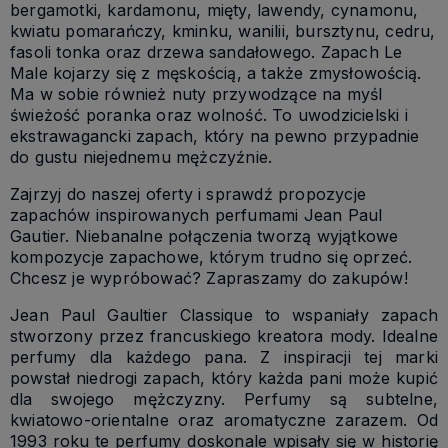
bergamotki, kardamonu, mięty, lawendy, cynamonu,
kwiatu pomarańczy, kminku, wanilii, bursztynu, cedru,
fasoli tonka oraz drzewa sandałowego. Zapach Le
Male kojarzy się z męskością, a także zmysłowością.
Ma w sobie również nuty przywodzące na myśl
świeżość poranka oraz wolność. To uwodzicielski i
ekstrawagancki zapach, który na pewno przypadnie
do gustu niejednemu mężczyźnie.
Zajrzyj do naszej oferty i sprawdź propozycje
zapachów inspirowanych perfumami Jean Paul
Gautier. Niebanalne połączenia tworzą wyjątkowe
kompozycje zapachowe, którym trudno się oprzeć.
Chcesz je wypróbować? Zapraszamy do zakupów!
Jean Paul Gaultier Classique to wspaniały zapach
stworzony przez francuskiego kreatora mody. Idealne
perfumy dla każdego pana. Z inspiracji tej marki
powstał niedrogi zapach, który każda pani może kupić
dla swojego mężczyzny. Perfumy są subtelne,
kwiatowo-orientalne oraz aromatyczne zarazem. Od
1993 roku te perfumy doskonale wpisały się w historię