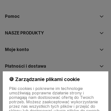
polityce prywatności
Pomoc
NASZE PRODUKTY
Moje konto
Płatności i dostawa
🍪 Zarządzanie plikami cookie
Informacje
Pliki cookies i pokrewne im technologie
umożliwiają poprawne działanie strony i
pomagają nam dostosować ofertę do Twoich
O nas
potrzeb. Możesz zaakceptować wykorzystanie
przez nas wszystkich tych plików i przejść do
sklepu lub dostosować użycie plików do swoich