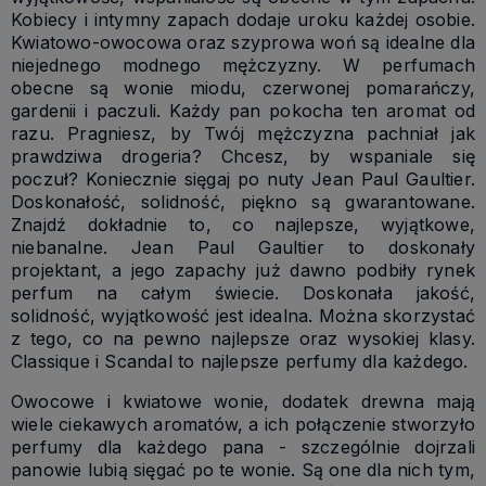
Kobiecy i intymny zapach dodaje uroku każdej osobie.
Kwiatowo-owocowa oraz szyprowa woń są idealne dla
niejednego modnego mężczyzny. W perfumach
obecne są wonie miodu, czerwonej pomarańczy,
gardenii i paczuli. Każdy pan pokocha ten aromat od
razu. Pragniesz, by Twój mężczyzna pachniał jak
prawdziwa drogeria? Chcesz, by wspaniale się
poczuł? Koniecznie sięgaj po nuty Jean Paul Gaultier.
Doskonałość, solidność, piękno są gwarantowane.
Znajdź dokładnie to, co najlepsze, wyjątkowe,
niebanalne. Jean Paul Gaultier to doskonały
projektant, a jego zapachy już dawno podbiły rynek
perfum na całym świecie. Doskonała jakość,
solidność, wyjątkowość jest idealna. Można skorzystać
z tego, co na pewno najlepsze oraz wysokiej klasy.
Classique i Scandal to najlepsze perfumy dla każdego.
Owocowe i kwiatowe wonie, dodatek drewna mają
wiele ciekawych aromatów, a ich połączenie stworzyło
perfumy dla każdego pana - szczególnie dojrzali
panowie lubią sięgać po te wonie. Są one dla nich tym,