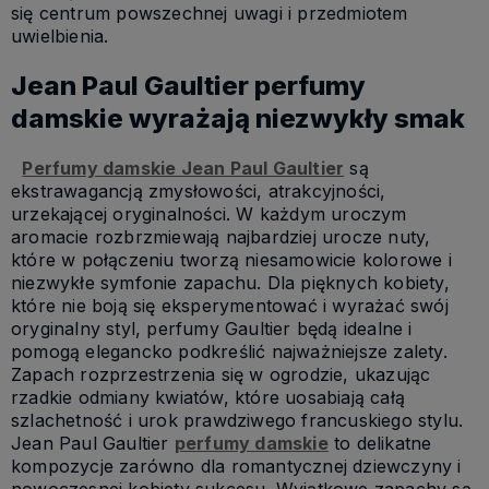
się centrum powszechnej uwagi i przedmiotem
uwielbienia.
Jean Paul Gaultier perfumy
damskie wyrażają niezwykły smak
Perfumy damskie Jean Paul Gaultier
są
ekstrawagancją zmysłowości, atrakcyjności,
urzekającej oryginalności. W każdym uroczym
aromacie rozbrzmiewają najbardziej urocze nuty,
które w połączeniu tworzą niesamowicie kolorowe i
niezwykłe symfonie zapachu. Dla pięknych kobiety,
które nie boją się eksperymentować i wyrażać swój
oryginalny styl, perfumy Gaultier będą idealne i
pomogą elegancko podkreślić najważniejsze zalety.
Zapach rozprzestrzenia się w ogrodzie, ukazując
rzadkie odmiany kwiatów, które uosabiają całą
szlachetność i urok prawdziwego francuskiego stylu.
Jean Paul Gaultier
perfumy damskie
to delikatne
kompozycje zarówno dla romantycznej dziewczyny i
nowoczesnej kobiety sukcesu. Wyjątkowe zapachy są