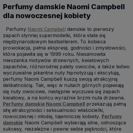
Perfumy damskie Naomi Campbell
dla nowoczesnej kobiety
Perfumy
Naomi Campbell
damskie to pierwszy
zapach słynnej supermodelki, która stała się
międzynarodowym bestsellerem. To kobieca
prowokacja, pełna ekspresji, godności i zmysłowości,
która pojawiła się w 1999 roku. Niesamowita
mieszanka motywów drzewnych, kwiatowych
zapachów, różnorodnej palety owoców, a także ledwo
wyczuwalne pikantne nuty hipnotyzują i ekscytują,
perfumy Naomi Campbell kuszą swoją atrakcyjną
delikatnością. Tak, więc w nutach górnych pojawiają
się nuty owocowe, następnie wyczuwa się zapach
kwiatowy, a na końcu wyraźnie brzmi nuta drzewna.
Perfumy damskie Naomi Campbell
przekazują pełną
siłę atrakcyjności i seksualności właścicielki,
nowoczesnej i młodej, tajemniczej kobiety.
Perfumy
damskie
Naomi Campbell wybierają silne, odnoszące
sukcesy, niezależne i pewne siebie piękności, które