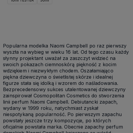
10ml TESTER
50ml
Do koszyka
Popularna modelka Naomi Campbell po raz pierwszy
wyszła na wybieg w wieku 16 lat. Od tego czasu każdy
słynny projektant uważał za zaszczyt widzieć na
swoich pokazach ciemnoskórą piękność z kocim
wdziękiem i niezwykłym chodem. Oszałamiająco
piękna dziewczyna o świetlistej skórze i idealnej
figurze stała się idolką i wzorem do naśladowania.
Bezprecedensowy sukces utalentowanej dziewczyny
zainspirował Cosmopolitan Cosmetics do stworzenia
linii perfum Naomi Campbell. Debiutancki zapach,
wydany w 1999 roku, natychmiast zyskał
niespotykaną popularność. Po pierwszym zapachu
powstały jeszcze trzy kompozycje, po których
oficjalnie powstała marka. Obecnie zapachy perfum
damskich Naomi Campbell kojarzone są wśród