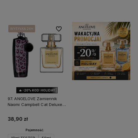
Do koszyka
Do koszyka
Do ulubionych
WYSYŁKA 24H
WYSYŁKA 24H
WYSYŁKA 24H
🔥 -20% KOD: HOLIDAY
97. ANGELOVE Zamiennik
Naomi Campbell Cat Deluxe
At Night
38,90 zł
Pojemność: