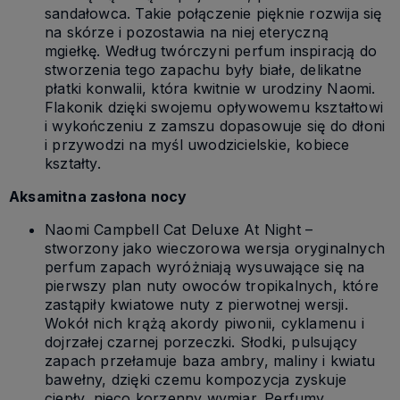
sandałowca. Takie połączenie pięknie rozwija się
na skórze i pozostawia na niej eteryczną
mgiełkę. Według twórczyni perfum inspiracją do
stworzenia tego zapachu były białe, delikatne
płatki konwalii, która kwitnie w urodziny Naomi.
Flakonik dzięki swojemu opływowemu kształtowi
i wykończeniu z zamszu dopasowuje się do dłoni
i przywodzi na myśl uwodzicielskie, kobiece
kształty.
Aksamitna zasłona nocy
Naomi Campbell Cat Deluxe At Night –
stworzony jako wieczorowa wersja oryginalnych
perfum zapach wyróżniają wysuwające się na
pierwszy plan nuty owoców tropikalnych, które
zastąpiły kwiatowe nuty z pierwotnej wersji.
Wokół nich krążą akordy piwonii, cyklamenu i
dojrzałej czarnej porzeczki. Słodki, pulsujący
zapach przełamuje baza ambry, maliny i kwiatu
bawełny, dzięki czemu kompozycja zyskuje
ciepły, nieco korzenny wymiar. Perfumy