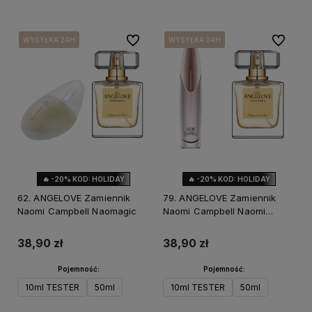
Do ulubionych
Do ulubi
WYSYŁKA 24H
WYSYŁKA 24H
WYSYŁKA 24H
WYSYŁKA 24H
WYSYŁKA 24H
WYSYŁKA 24H
🔥 -20% KOD: HOLIDAY
🔥 -20% KOD: HOLIDAY
62. ANGELOVE Zamiennik
79. ANGELOVE Zamiennik
Naomi Campbell Naomagic
Naomi Campbell Naomi
Campbell
38,90 zł
38,90 zł
Pojemność:
Pojemność:
10ml TESTER
50ml
10ml TESTER
50ml