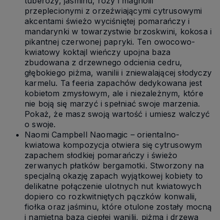
tuberozy, jaśminu, róży i magnolii
przeplecionymi z orzeźwiającymi cytrusowymi
akcentami świeżo wyciśniętej pomarańczy i
mandarynki w towarzystwie brzoskwini, kokosa i
pikantnej czerwonej papryki. Ten owocowo-
kwiatowy koktajl wieńczy upojna baza
zbudowana z drzewnego odcienia cedru,
głębokiego piżma, wanilii i zniewalającej słodyczy
karmelu. Ta feeria zapachów dedykowana jest
kobietom zmysłowym, ale i niezależnym, które
nie boją się marzyć i spełniać swoje marzenia.
Pokaż, że masz swoją wartość i umiesz walczyć
o swoje.
Naomi Campbell Naomagic – orientalno-
kwiatowa kompozycja otwiera się cytrusowym
zapachem słodkiej pomarańczy i świeżo
zerwanych płatków bergamotki. Stworzony na
specjalną okazję zapach wyjątkowej kobiety to
delikatne połączenie ulotnych nut kwiatowych
dopiero co rozkwitniętych pączków konwalii,
fiołka oraz jaśminu, które otulone zostały mocną
i namiętną bazą ciepłej wanilii, piżma i drzewa