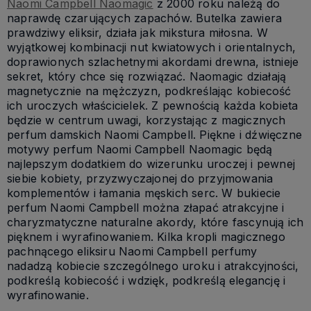
Naomi Campbell Naomagic
z 2000 roku należą do
naprawdę czarujących zapachów. Butelka zawiera
prawdziwy eliksir, działa jak mikstura miłosna. W
wyjątkowej kombinacji nut kwiatowych i orientalnych,
doprawionych szlachetnymi akordami drewna, istnieje
sekret, który chce się rozwiązać. Naomagic działają
magnetycznie na mężczyzn, podkreślając kobiecość
ich uroczych właścicielek. Z pewnością każda kobieta
będzie w centrum uwagi, korzystając z magicznych
perfum damskich Naomi Campbell. Piękne i dźwięczne
motywy perfum Naomi Campbell Naomagic będą
najlepszym dodatkiem do wizerunku uroczej i pewnej
siebie kobiety, przyzwyczajonej do przyjmowania
komplementów i łamania męskich serc. W bukiecie
perfum Naomi Campbell można złapać atrakcyjne i
charyzmatyczne naturalne akordy, które fascynują ich
pięknem i wyrafinowaniem. Kilka kropli magicznego
pachnącego eliksiru Naomi Campbell perfumy
nadadzą kobiecie szczególnego uroku i atrakcyjności,
podkreślą kobiecość i wdzięk, podkreślą elegancję i
wyrafinowanie.