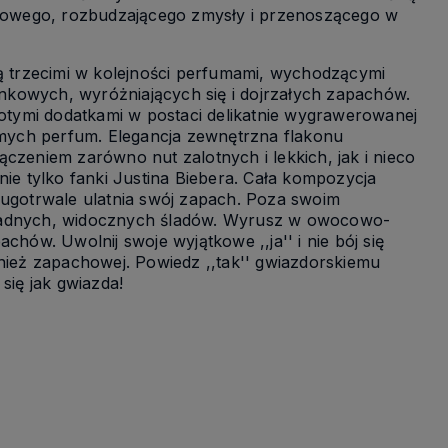
linowego, rozbudzającego zmysły i przenoszącego w
 trzecimi w kolejności perfumami, wychodzącymi
zinkowych, wyróżniających się i dojrzałych zapachów.
tymi dodatkami w postaci delikatnie wygrawerowanej
mych perfum. Elegancja zewnętrzna flakonu
czeniem zarówno nut zalotnych i lekkich, jak i nieco
nie tylko fanki Justina Biebera. Cała kompozycja
ługotrwale ulatnia swój zapach. Poza swoim
adnych, widocznych śladów. Wyrusz w owocowo-
hów. Uwolnij swoje wyjątkowe ,,ja'' i nie bój się
wnież zapachowej. Powiedz ,,tak'' gwiazdorskiemu
się jak gwiazda!