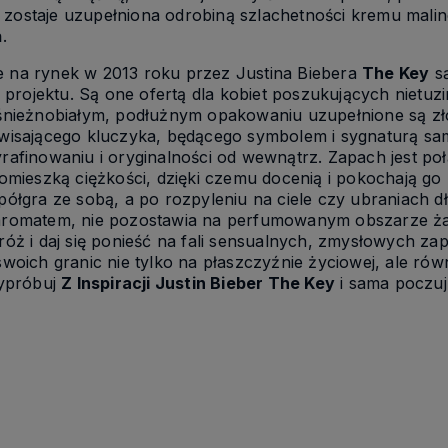
ść zostaje uzupełniona odrobiną szlachetności kremu ma
ń.
na rynek w 2013 roku przez Justina Biebera
The Key
są
o projektu. Są one ofertą dla kobiet poszukujących nietu
śnieżnobiałym, podłużnym opakowaniu uzupełnione są zło
wisającego kluczyka, będącego symbolem i sygnaturą sa
afinowaniu i oryginalności od wewnątrz. Zapach jest połą
omieszką ciężkości, dzięki czemu docenią i pokochają go 
ółgra ze sobą, a po rozpyleniu na ciele czy ubraniach d
romatem, nie pozostawia na perfumowanym obszarze ż
óż i daj się ponieść na fali sensualnych, zmysłowych zapac
woich granic nie tylko na płaszczyźnie życiowej, ale ró
wypróbuj
Z Inspiracji Justin Bieber The Key
i sama poczuj 