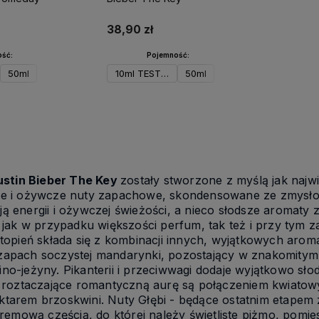
38,90 zł
ść:
Pojemność:
50ml
10ml TESTER
50ml
koszyka
Powiadom o dostępności
Justin Bieber The Key
zostały stworzone z myślą jak najw
ce i ożywcze nuty zapachowe, skondensowane ze zmysł
ą energii i ożywczej świeżości, a nieco słodsze aromaty 
k jak w przypadku większości perfum, tak też i przy ty
stopień składa się z kombinacji innych, wyjątkowych aro
zapach soczystej mandarynki, pozostający w znakomitym
no-jeżyny. Pikanterii i przeciwwagi dodaje wyjątkowo sł
i roztaczające romantyczną aurę są połączeniem kwiatowyc
tarem brzoskwini. Nuty Głębi - będące ostatnim etapem 
 kremową częścią, do której należy świetliste piżmo, pom