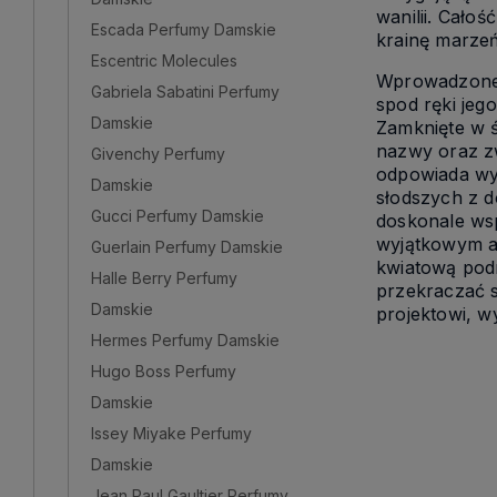
wanilii. Cało
Escada Perfumy Damskie
krainę marze
Escentric Molecules
Wprowadzone 
Gabriela Sabatini Perfumy
spod ręki jeg
Damskie
Zamknięte w 
nazwy oraz z
Givenchy Perfumy
odpowiada wyr
Damskie
słodszych z d
Gucci Perfumy Damskie
doskonale wsp
wyjątkowym a
Guerlain Perfumy Damskie
kwiatową podr
Halle Berry Perfumy
przekraczać s
Damskie
projektowi, 
Hermes Perfumy Damskie
Hugo Boss Perfumy
Damskie
Issey Miyake Perfumy
Damskie
Jean Paul Gaultier Perfumy