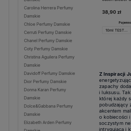
Carolina Herrera Perfumy
38,90 zł
Damskie
Pojemno
Chloe Perfumy Damskie
10ml TESTER
Cerruti Perfumy Damskie
Chanel Perfumy Damskie
Do 
Coty Perfumy Damskie
Christina Aguilera Perfumy
Damskie
Davidoff Perfumy Damskie
Z Inspiracji 
energetyzują
Dior Perfumy Damskie
zapachy dodaj
Donna Karan Perfumy
i luksusu. Ta
Damskie
której każdy 
pobudzający 
Dolce&Gabbana Perfumy
akcentem mali
Damskie
o kobiecości 
Elizabeth Arden Perfumy
soczystym nek
intrygującą i
Damskie