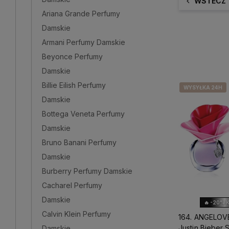
WSTECZ
Ariana Grande Perfumy
Damskie
Armani Perfumy Damskie
Beyonce Perfumy
Damskie
Billie Eilish Perfumy
WYSYŁKA 24H
WYSYŁKA 24H
Damskie
Bottega Veneta Perfumy
Damskie
Bruno Banani Perfumy
Damskie
Burberry Perfumy Damskie
Cacharel Perfumy
Damskie
🔥 -20% 
Calvin Klein Perfumy
164. ANGELOV
Justin Bieber
Damskie