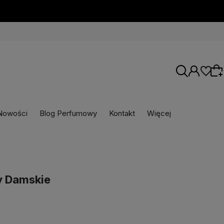
Nowości
Blog Perfumowy
Kontakt
Więcej
Wybierz coś dla siebie z naszej aktualnej
oferty lub zaloguj się, aby przywrócić dodane
produkty do listy z poprzedniej sesji.
y Damskie