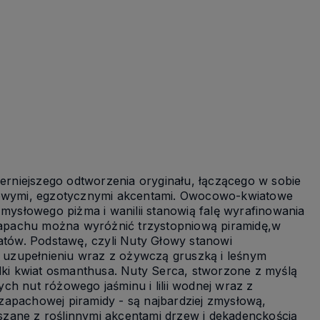
ierniejszego odtworzenia oryginału, łączącego w sobie
owymi, egzotycznymi akcentami. Owocowo-kwiatowe
zmysłowego piżma i wanilii stanowią falę wyrafinowania
m zapachu można wyróżnić trzystopniową piramidę,w
matów. Podstawę, czyli Nuty Głowy stanowi
 uzupełnieniu wraz z ożywczą gruszką i leśnym
odki kwiat osmanthusa. Nuty Serca, stworzone z myślą
h nut różowego jaśminu i lilii wodnej wraz z
zapachowej piramidy - są najbardziej zmysłową,
ieszane z roślinnymi akcentami drzew i dekadenckością