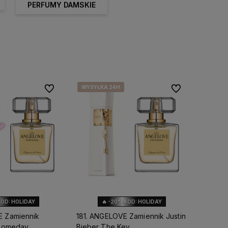
PERFUMY DAMSKIE
WYSYŁKA 24H
WYSYŁKA 24H
Do ulubionych
Do ulubionych
KOD: HOLIDAY
🔥 -20% KOD: HOLIDAY
E Zamiennik
181. ANGELOVE Zamiennik Justin
 Someday
Bieber The Key