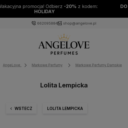
DO KAŻDEJ PACZKI PRÓBKA PERFUM GRATIS!
662095884
shop@angelove.pl
AngeLove
Markowe Perfumy
Markowe Perfumy Damskie
Lolita Lempicka
WSTECZ
LOLITA LEMPICKA