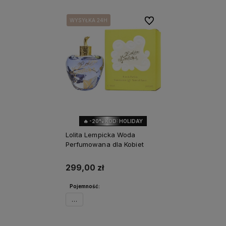
Do ulubionych
WYSYŁKA 24H
WYSYŁKA 24H
🔥 -20% KOD: HOLIDAY
Lolita Lempicka Woda
Perfumowana dla Kobiet
299,00 zł
Pojemność:
50ml