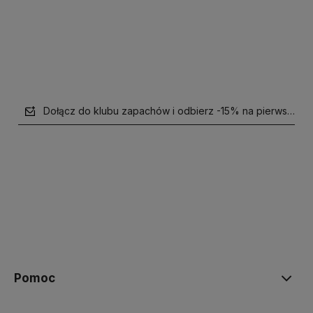
Powiadom o dostępności
Dołącz do klubu zapachów i odbierz -15% na pierwsze z
polityce prywatności
Pomoc