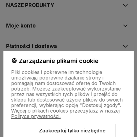
NASZE PRODUKTY
Moje konto
Płatności i dostawa
🍪 Zarządzanie plikami cookie
Informacje
Pliki cookies i pokrewne im technologie
umożliwiają poprawne działanie strony i
pomagają nam dostosować ofertę do Twoich
O nas
potrzeb. Możesz zaakceptować wykorzystanie
przez nas wszystkich tych plików i przejść do
sklepu lub dostosować użycie plików do swoich
preferencji, wybierając opcję "Dostosuj zgody".
Więcej o plikach cookies przeczytasz w naszej
Polityce prywatności.
Zaakceptuj tylko niezbędne
Sklep internetowy Shoper.pl
Szablon Shoper Modern 3.0™
od