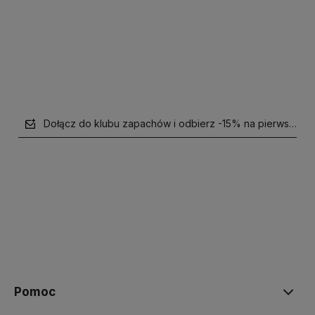
Powiadom o dostępności
Powiadom o dostępności
Dołącz do klubu zapachów i odbierz -15% na pierwsze z
polityce prywatności
Pomoc