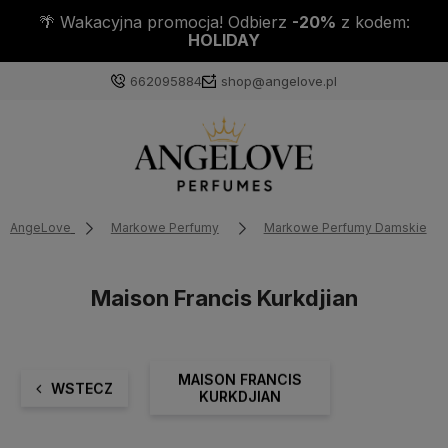
z kodem:
DO KAŻDEJ PACZKI PRÓBKA PERFUM 
662095884
shop@angelove.pl
AngeLove
Markowe Perfumy
Markowe Perfumy Damskie
Maison Francis Kurkdjian
MAISON FRANCIS
WSTECZ
KURKDJIAN