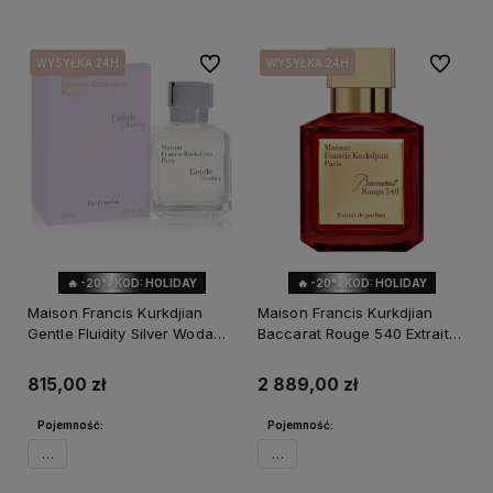
Do ulubionych
Do ulubi
WYSYŁKA 24H
WYSYŁKA 24H
WYSYŁKA 24H
WYSYŁKA 24H
🔥 -20% KOD: HOLIDAY
🔥 -20% KOD: HOLIDAY
Maison Francis Kurkdjian
Maison Francis Kurkdjian
Gentle Fluidity Silver Woda
Baccarat Rouge 540 Extrait
Perfumowana Unisex
de Parfum
815,00 zł
2 889,00 zł
Pojemność:
Pojemność:
70ml
70ml