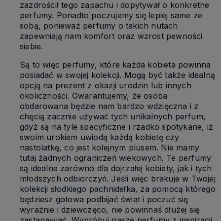
zazdrościł tego zapachu i dopytywał o konkretne
perfumy. Ponadto poczujemy się lepiej same ze
sobą, ponieważ perfumy o takich nutach
zapewniają nam komfort oraz wzrost pewności
siebie.
Są to więc perfumy, które każda kobieta powinna
posiadać w swojej kolekcji. Mogą być także idealną
opcją na prezent z okazji urodzin lub innych
okoliczności. Gwarantujemy, że osoba
obdarowana będzie nam bardzo wdzięczna i z
chęcią zacznie używać tych unikalnych perfum,
gdyż są na tyle specyficzne i rzadko spotykane, iż
swoim urokiem uwiodą każdą kobietę czy
nastolatkę, co jest kolejnym plusem. Nie mamy
tutaj żadnych ograniczeń wiekowych. Te perfumy
są idealne zarówno dla dojrzałej kobiety, jak i tych
młodszych odbiorczyń. Jeśli więc brakuje w Twojej
kolekcji słodkiego pachnidełka, za pomocą którego
będziesz gotowa podbijać świat i poczuć się
wyraźnie i dziewczęco, nie powinnaś dłużej się
zastanawiać. Wypróbuj nasze perfumy z inspiracji