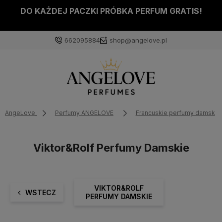
DO KAŻDEJ PACZKI PRÓBKA PERFUM GRATIS!
662095884
shop@angelove.pl
AngeLove
Perfumy ANGELOVE
Francuskie perfumy damskie
Viktor&Rolf Perfumy Damskie
VIKTOR&ROLF
WSTECZ
PERFUMY DAMSKIE