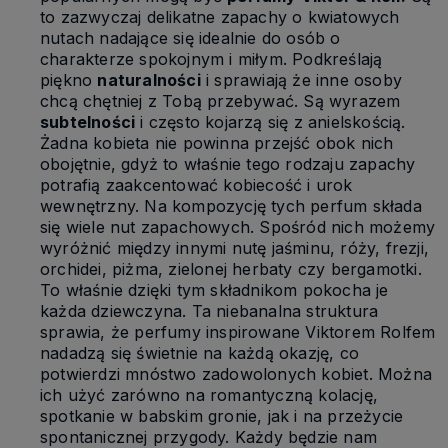
to zazwyczaj delikatne zapachy o kwiatowych
nutach nadające się idealnie do osób o
charakterze spokojnym i miłym. Podkreślają
piękno
naturalności
i sprawiają że inne osoby
chcą chętniej z Tobą przebywać. Są wyrazem
subtelności
i często kojarzą się z anielskością.
Żadna kobieta nie powinna przejść obok nich
obojętnie, gdyż to właśnie tego rodzaju zapachy
potrafią zaakcentować kobiecość i urok
wewnętrzny. Na kompozycję tych perfum składa
się wiele nut zapachowych. Spośród nich możemy
wyróżnić między innymi nutę jaśminu, róży, frezji,
orchidei, piżma, zielonej herbaty czy bergamotki.
To właśnie dzięki tym składnikom pokocha je
każda dziewczyna. Ta niebanalna struktura
sprawia, że perfumy inspirowane Viktorem Rolfem
nadadzą się świetnie na każdą okazję, co
potwierdzi mnóstwo zadowolonych kobiet. Można
ich użyć zarówno na romantyczną kolację,
spotkanie w babskim gronie, jak i na przeżycie
spontanicznej przygody. Każdy będzie nam