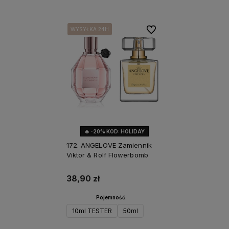
Do ulubionych
WYSYŁKA 24H
WYSYŁKA 24H
🔥 -20% KOD: HOLIDAY
172. ANGELOVE Zamiennik
Viktor & Rolf Flowerbomb
38,90 zł
Pojemność:
10ml TESTER
50ml