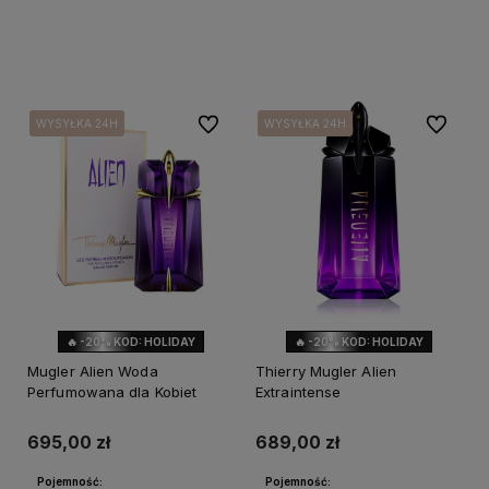
Powiadom o dostępności
Do ulubionych
Do ulubi
WYSYŁKA 24H
WYSYŁKA 24H
WYSYŁKA 24H
WYSYŁKA 24H
WYSYŁKA 24H
WYSYŁKA 24H
🔥 -20% KOD: HOLIDAY
🔥 -20% KOD: HOLIDAY
Mugler Alien Woda
Thierry Mugler Alien
Perfumowana dla Kobiet
Extraintense
695,00 zł
689,00 zł
Pojemność:
Pojemność: