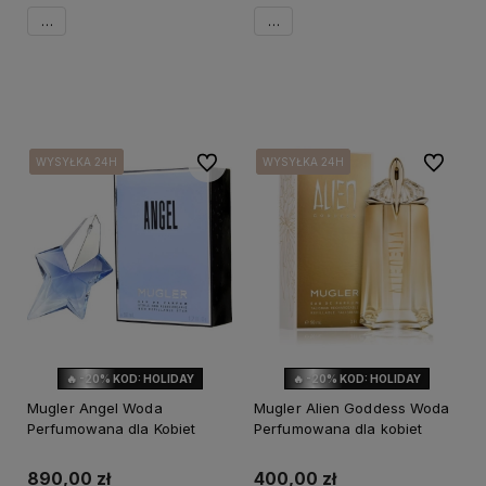
90ml
90ml
Powiadom o dostępności
Powiadom o dostępności
Do ulubionych
Do ulubi
WYSYŁKA 24H
WYSYŁKA 24H
WYSYŁKA 24H
WYSYŁKA 24H
WYSYŁKA 24H
WYSYŁKA 24H
🔥 -20% KOD: HOLIDAY
🔥 -20% KOD: HOLIDAY
Mugler Angel Woda
Mugler Alien Goddess Woda
Perfumowana dla Kobiet
Perfumowana dla kobiet
890,00 zł
400,00 zł