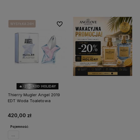
Powiadom o dostępności
Powiadom o dostępności
Do ulubionych
WYSYŁKA 24H
WYSYŁKA 24H
WYSYŁKA 24H
🔥 -20% KOD: HOLIDAY
Thierry Mugler Angel 2019
EDT Woda Toaletowa
420,00 zł
Pojemność:
50ml