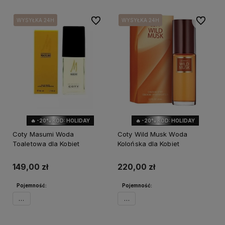
Do ulubionych
Do ulubi
WYSYŁKA 24H
WYSYŁKA 24H
WYSYŁKA 24H
WYSYŁKA 24H
🔥 -20% KOD: HOLIDAY
🔥 -20% KOD: HOLIDAY
Coty Masumi Woda
Coty Wild Musk Woda
Toaletowa dla Kobiet
Kolońska dla Kobiet
149,00 zł
220,00 zł
Pojemność:
Pojemność:
50ml
44ml