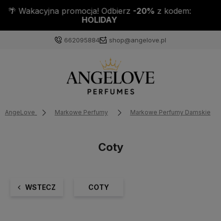
DO KAŻDEJ PACZKI PRÓBKA PERFUM GRATIS!
662095884
shop@angelove.pl
AngeLove
Markowe Perfumy
Markowe Perfumy Damskie
Coty
WSTECZ
COTY