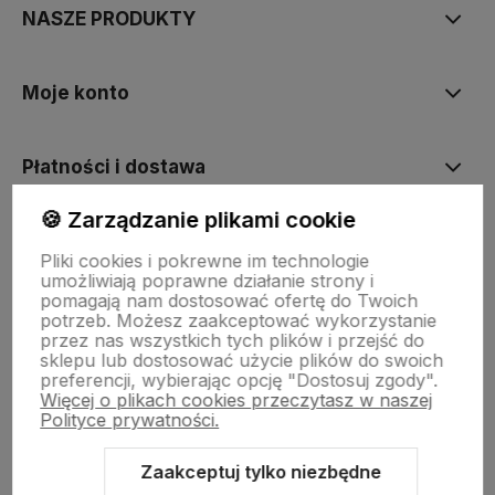
NASZE PRODUKTY
Moje konto
Płatności i dostawa
🍪 Zarządzanie plikami cookie
Informacje
Pliki cookies i pokrewne im technologie
umożliwiają poprawne działanie strony i
pomagają nam dostosować ofertę do Twoich
O nas
potrzeb. Możesz zaakceptować wykorzystanie
przez nas wszystkich tych plików i przejść do
sklepu lub dostosować użycie plików do swoich
preferencji, wybierając opcję "Dostosuj zgody".
Więcej o plikach cookies przeczytasz w naszej
Polityce prywatności.
Zaakceptuj tylko niezbędne
Sklep internetowy Shoper.pl
Szablon Shoper Modern 3.0™
od