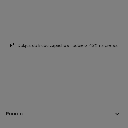
Powiadom o dostępności
Powiadom o dostępności
Dołącz do klubu zapachów i odbierz -15% na pierwsze z
polityce prywatności
Pomoc