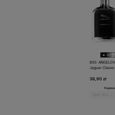
🔥 -20% 
800. ANGELOV
Jaguar Classic
38,90 zł
Pojemno
10ml TESTER
Do 