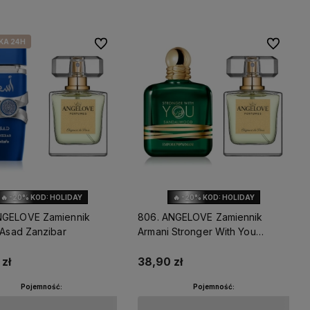
KA 24H
Do ulubionych
Do ulubio
🔥 -20% KOD: HOLIDAY
🔥 -20% KOD: HOLIDAY
NGELOVE Zamiennik
806. ANGELOVE Zamiennik
 Asad Zanzibar
Armani Stronger With You
Sandalwood
zł
38,90 zł
Pojemność:
Pojemność: