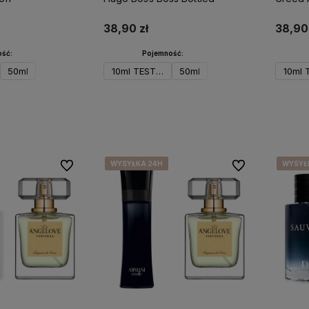
38,90 zł
38,90 
ść:
Pojemność:
50ml
10ml TESTER
50ml
10ml 
koszyka
Do koszyka
WYSYŁKA 24H
WYSYŁKA 24H
WYSYŁKA 24H
WYSYŁKA 24H
WYSYŁ
WYSYŁ
WYSYŁ
WYSYŁ
Do ulubionych
Do ulubionych