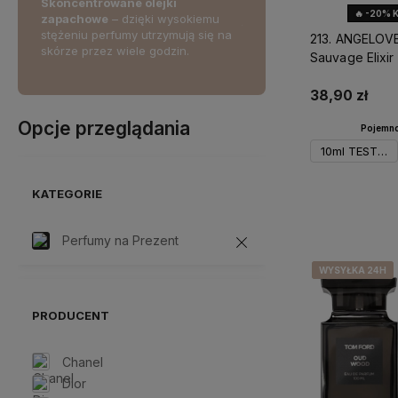
Skoncentrowane olejki
Skorzystaj z darmowej d
🔥 -20% 
wność i
zapachowe
– dzięki wysokiemu
już od 2
50 zł!
erując
stężeniu perfumy utrzymują się na
213. ANGELOVE
cje
skórze przez wiele godzin.
Sauvage Elixir
38,90 zł
Opcje przeglądania
Pojemno
10ml TESTER
KATEGORIE
Do 
Perfumy na Prezent
WYSYŁKA 24H
WYSYŁKA 24H
WYSYŁKA 24H
WYSYŁKA 24H
PRODUCENT
Chanel
Dior