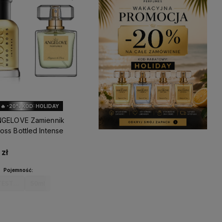
🔥 -20% KOD: HOLIDAY
NGELOVE Zamiennik
oss Bottled Intense
zł
Pojemność:
TESTER
50ml
Do koszyka