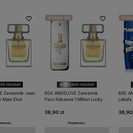
WYSYŁKA 24H
WYSYŁ
Do ulubionych
Do ulubionych
KOD: HOLIDAY
🔥 -20% KOD: HOLIDAY
E Zamiennik Jean
804. ANGELOVE Zamiennik
805. A
e Male Elixir
Paco Rabanne 1 Million Lucky
Lattafa
38,90 zł
38,90 
emność:
Pojemność: