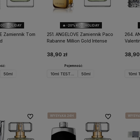
KOD: HOLIDAY
🔥 -20% KOD: HOLIDAY
E Zamiennik Tom
251. ANGELOVE Zamiennik Paco
264. A
od
Rabanne Million Gold Intense
Valent
38,90 zł
38,90 
ść:
Pojemność:
50ml
10ml TESTER
50ml
10ml 
koszyka
Do koszyka
Po
WYSYŁKA 24H
WYSYŁKA 24H
WYSYŁKA 24H
WYSYŁKA 24H
WYSYŁ
Do ulubionych
Do ulubionych