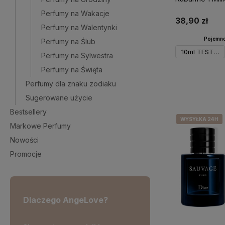
Perfumy na Wakacje
38,90 zł
Perfumy na Walentynki
Pojemno
Perfumy na Ślub
10ml TESTER
Perfumy na Sylwestra
Perfumy na Święta
Do 
Perfumy dla znaku zodiaku
Sugerowane użycie
Bestsellery
WYSYŁKA 24H
WYSYŁKA 24H
WYSYŁKA 24H
WYSYŁKA 24H
Markowe Perfumy
Nowości
Promocje
Dlaczego AngeLove?