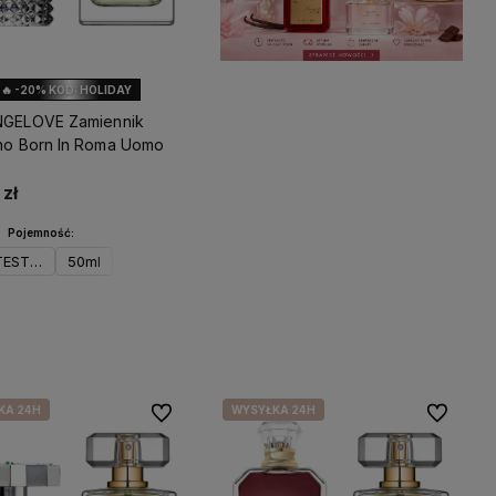
🔥 -20% KOD: HOLIDAY
NGELOVE Zamiennik
ino Born In Roma Uomo
zł
Pojemność:
TESTER
50ml
wiadom o dostępności
KA 24H
WYSYŁKA 24H
Do ulubionych
Do ulubio