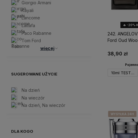
Giorgio Armani
Kayali
Lancome
Lattafa
🔥 -20% 
Paco Rabanne
242. ANGELOV
Ford Oud Wo
Tom Ford
więcej
38,90 zł
Pojemno
10ml TESTER
SUGEROWANE UŻYCIE
Na dzień
Do 
Na wieczór
Na dzień, Na wieczór
WYSYŁKA 24H
WYSYŁKA 24H
WYSYŁKA 24H
WYSYŁKA 24H
DLA KOGO