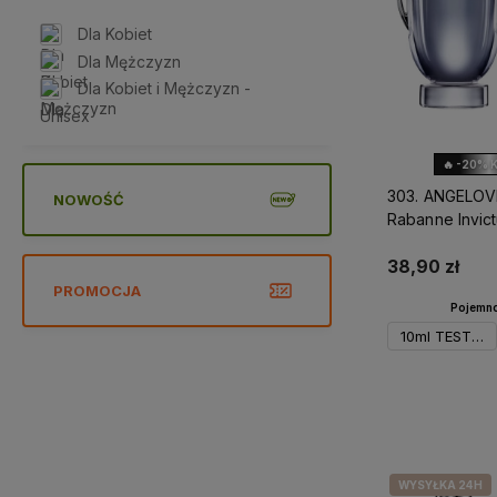
Dla Kobiet
Dla Mężczyzn
Dla Kobiet i Mężczyzn -
Unisex
🔥 -20% 
303. ANGELOV
NOWOŚĆ
Rabanne Invic
38,90 zł
PROMOCJA
Pojemno
10ml TESTER
Do 
WYSYŁKA 24H