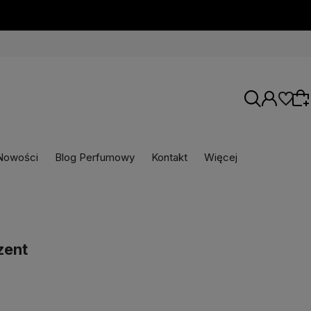
Nowości
Blog Perfumowy
Kontakt
Więcej
Wybierz coś dla siebie z naszej aktualnej
oferty lub zaloguj się, aby przywrócić dodane
produkty do listy z poprzedniej sesji.
zent