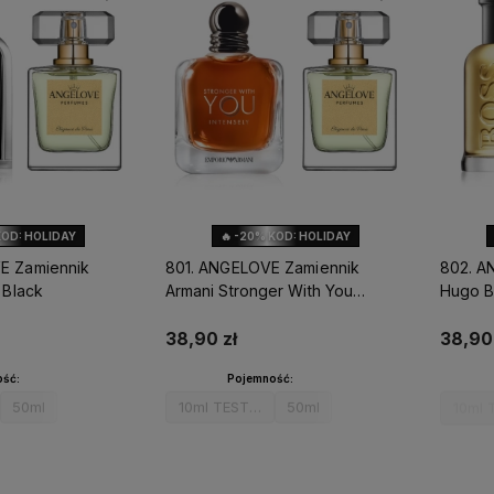
KOD: HOLIDAY
🔥 -20% KOD: HOLIDAY
E Zamiennik
801. ANGELOVE Zamiennik
802. A
 Black
Armani Stronger With You
Hugo B
Intensely
38,90 zł
38,90 
ść:
Pojemność:
50ml
10ml TESTER
50ml
10ml 
koszyka
Do koszyka