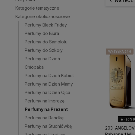
WSTECZ
Kategorie tematyczne
Kategorie okolicznościowe
Perfumy Black Friday
Perfumy do Biura
Perfumy do Samolotu
Perfumy do Szkoły
WYSYŁKA 24H
WYSYŁKA 24H
WYSYŁKA 24H
WYSYŁKA 24H
Perfumy na Dzień
Chłopaka
Perfumy na Dzień Kobiet
Perfumy na Dzień Mamy
Perfumy na Dzień Ojca
Perfumy na Imprezę
Perfumy na Prezent
Perfumy na Randkę
🔥 -20% 
Perfumy na Studniówkę
203. ANGELOV
Rabanne 1 Mill
Perfumy na Urodziny