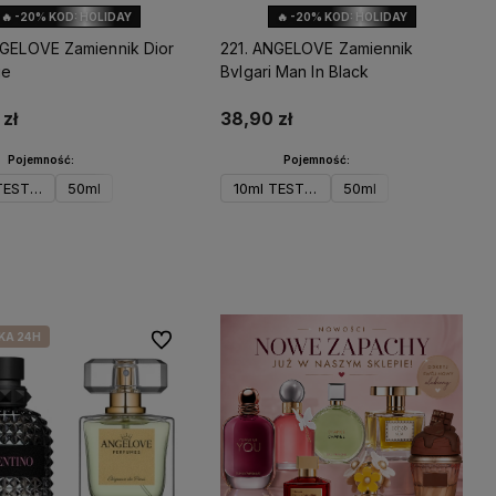
Skoncentrowane olejki
🔥 -20% KOD: HOLIDAY
🔥 -20% KOD: HOLIDAY
ywność i
zapachowe
– dzięki wysokiemu
oferując
stężeniu perfumy utrzymują się na
NGELOVE Zamiennik Dior
221. ANGELOVE Zamiennik
ycje
skórze przez wiele godzin.
ge
Bvlgari Man In Black
zł
38,90 zł
Pojemność:
Pojemność:
TESTER
50ml
10ml TESTER
50ml
Do koszyka
Do koszyka
KA 24H
Do ulubionych