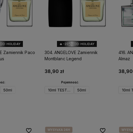
KOD: HOLIDAY
🔥 -20% KOD: HOLIDAY
E Zamiennik Paco
304. ANGELOVE Zamiennik
416. A
tus
Montblanc Legend
Almaz
38,90 zł
38,90 
ść:
Pojemność:
50ml
10ml TESTER
50ml
10ml 
koszyka
Do koszyka
Po
WYSYŁKA 24H
WYSYŁ
Do ulubionych
Do ulubionych