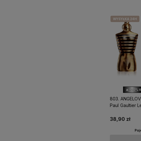
WYSYŁKA 24H
🔥 -20% 
803. ANGELOV
Paul Gaultier L
38,90 zł
Poj