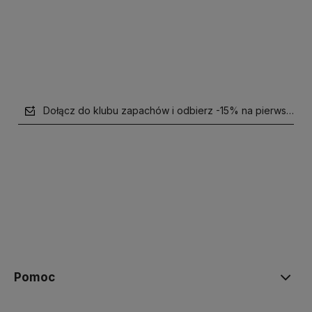
Powiadom o dostępności
Dołącz do klubu zapachów i odbierz -15% na pierwsze z
polityce prywatności
Pomoc