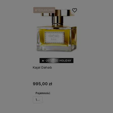
Do ulubionych
WYSYŁKA 24H
WYSYŁKA 24H
🔥 -20% KOD: HOLIDAY
Kajal Dahab
995,00 zł
Pojemność:
100ml