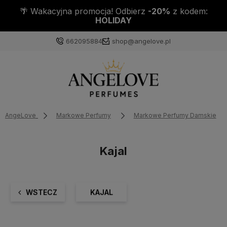
m:
DO KAŻDEJ PACZKI PRÓBKA PERFUM GRATI
662095884
shop@angelove.pl
AngeLove
Markowe Perfumy
Markowe Perfumy Damskie
Kajal
WSTECZ
KAJAL