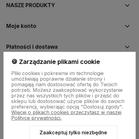
NASZE PRODUKTY
Moje konto
Płatności i dostawa
🍪 Zarządzanie plikami cookie
Informacje
Pliki cookies i pokrewne im technologie
umożliwiają poprawne działanie strony i
pomagają nam dostosować ofertę do Twoich
O nas
potrzeb. Możesz zaakceptować wykorzystanie
przez nas wszystkich tych plików i przejść do
sklepu lub dostosować użycie plików do swoich
preferencji, wybierając opcję "Dostosuj zgody".
Więcej o plikach cookies przeczytasz w naszej
Polityce prywatności.
Zaakceptuj tylko niezbędne
Sklep internetowy Shoper.pl
Szablon Shoper Modern 3.0™
od