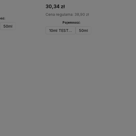
Fireplace
30,34 zł
Cena regularna:
38,90 zł
ść:
Pojemność:
50ml
10ml TESTER
50ml
o dostępności
Do koszyka