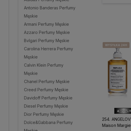
Antonio Banderas Perfumy
Męskie
Armani Perfumy Męskie
Azzaro Perfumy Męskie
Bvlgari Perfumy Męskie
WYSYŁKA 24H
WYSYŁKA 24H
WYSYŁKA 24H
Carolina Herrera Perfumy
Męskie
Calvin Klein Perfumy
Męskie
Chanel Perfumy Męskie
Creed Perfumy Męskie
Davidoff Perfumy Męskie
Diesel Perfumy Męskie
🔥 -20% 
Dior Perfumy Męskie
254. ANGELOV
Dolce&Gabbana Perfumy
Maison Margie
Męskie