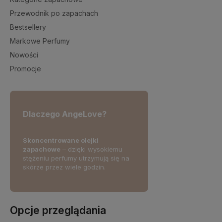
Przewodnik po zapachach
Bestsellery
Markowe Perfumy
Nowości
Promocje
Dlaczego AngeLove?
Skoncentrowane olejki
Skorzystaj z darmowej d
wność i
zapachowe
– dzięki wysokiemu
już od 2
50 zł!
erując
stężeniu perfumy utrzymują się na
cje
skórze przez wiele godzin.
Opcje przeglądania