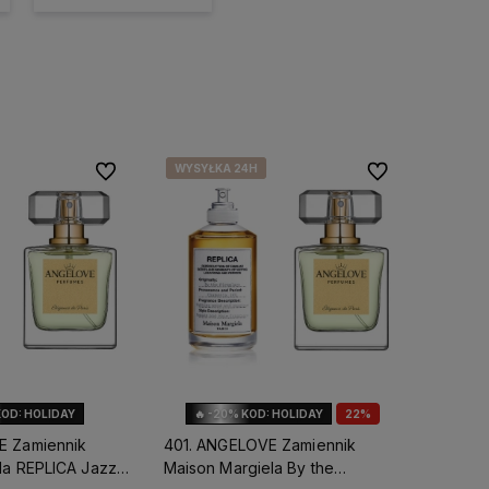
WYSYŁKA 24H
WYSYŁKA 24H
WYSYŁKA 24H
Do ulubionych
Do ulubionych
KOD: HOLIDAY
🔥 -20% KOD: HOLIDAY
22%
OKAZJA
E Zamiennik
401. ANGELOVE Zamiennik
la REPLICA Jazz
Maison Margiela By the