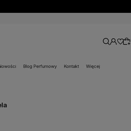
Nowości
Blog Perfumowy
Kontakt
Więcej
Wybierz coś dla siebie z naszej aktualnej
oferty lub zaloguj się, aby przywrócić dodane
produkty do listy z poprzedniej sesji.
ela