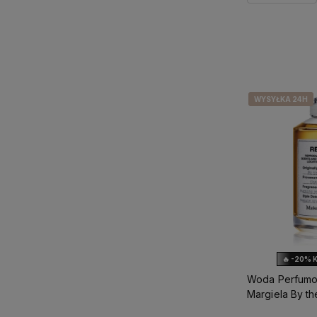
Powiadom 
WYSYŁKA 24H
WYSYŁKA 24H
🔥 -20% 
Woda Perfumo
Margiela By th