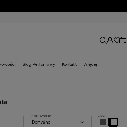
Nowości
Blog Perfumowy
Kontakt
Więcej
Wybierz coś dla siebie z naszej aktualnej
oferty lub zaloguj się, aby przywrócić dodane
produkty do listy z poprzedniej sesji.
ela
Układ