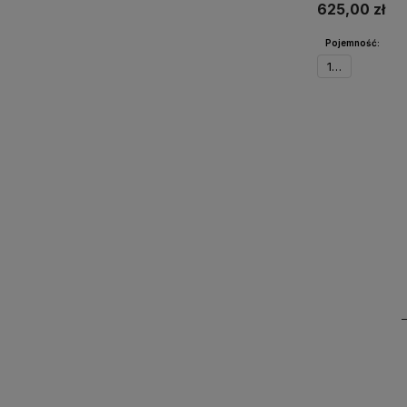
625,00 zł
Pojemność:
100ml
Powiadom 