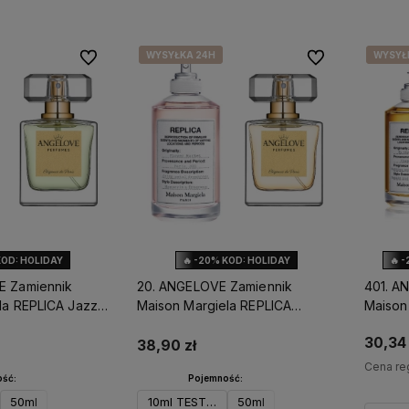
WYSYŁKA 24H
WYSYŁKA 24H
WYSYŁ
WYSYŁ
Do ulubionych
Do ulubionych
ostawy
Setki pozytywnych opinii
–
W Angelove stawiamy na
zadowolenie klientów to nasz
najwyższą jakość, intens
priorytet
trwałość perfum lanych,
starannie dobrane kompoz
KOD: HOLIDAY
🔥 -20% KOD: HOLIDAY
🔥 
E Zamiennik
20. ANGELOVE Zamiennik
401. A
la REPLICA Jazz
Maison Margiela REPLICA
Maison
Flower Market
Firepla
30,34 
38,90 zł
Cena re
ść:
Pojemność:
50ml
10ml TESTER
50ml