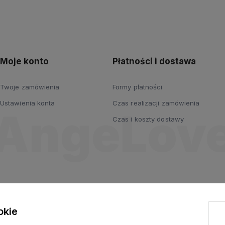
polityce
prywatności
Moje konto
Płatności i dostawa
Twoje zamówienia
Formy płatności
Ustawienia konta
Czas realizacji zamówienia
Czas i koszty dostawy
okie