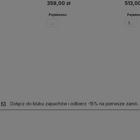
359,00 zł
513,00
Pojemność:
Pojemn
30ml
100ml
o dostępności
Powiadom o dostępności
Po
Dołącz do klubu zapachów i odbierz -15% na pierwsze zamów