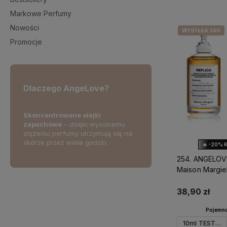
Markowe Perfumy
Nowości
WYSYŁKA 24H
WYSYŁKA 24H
Promocje
Dlaczego AngeLove?
Skoncentrowane olejki
Skorzystaj z darmowej d
wność i
zapachowe
– dzięki wysokiemu
już od 2
50 zł!
erując
stężeniu perfumy utrzymują się na
cje
skórze przez wiele godzin.
🔥 -20% 
254. ANGELOV
Maison Margie
Club
38,90 zł
Pojemno
10ml TESTER