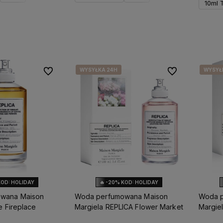
10ml 
Do koszyka
o dostępności
WYSYŁKA 24H
WYSYŁKA 24H
WYSYŁ
WYSYŁ
Do ulubionych
Do ulubionych
KOD: HOLIDAY
🔥 -20% KOD: HOLIDAY
wana Maison
Woda perfumowana Maison
Woda p
e Fireplace
Margiela REPLICA Flower Market
Margie