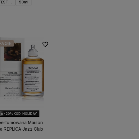
TESTER
50ml
Do koszyka
KA 24H
KA 24H
Do ulubionych
🔥 -20% KOD: HOLIDAY
erfumowana Maison
la REPLICA Jazz Club