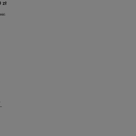
 zł
ość:
wiadom o dostępności
ienie!