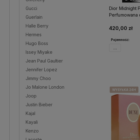
Gucci
Dior Midnight
Perfumowana d
Guerlain
Halle Berry
420,00 zł
Hermes
Pojemność:
Hugo Boss
30ml
Issey Miyake
Jean Paul Gaultier
Powiadom 
Jennifer Lopez
Jimmy Choo
Jo Malone London
WYSYŁKA 24H
WYSYŁKA 24H
WYSYŁKA 24H
WYSYŁKA 24H
Joop
Justin Bieber
Kajal
Kayali
Kenzo
Lacoste