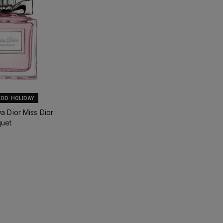
KOD: HOLIDAY
a Dior Miss Dior
quet
ostawy
Setki pozytywnych opinii
–
W Angelove stawiamy na
o dostępności
zadowolenie klientów to nasz
najwyższą jakość, intens
priorytet
trwałość perfum lanych,