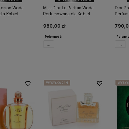
 Poison Woda
Miss Dior Le Parfum Woda
Dior Po
la Kobiet
Perfumowana dla Kobiet
Perfum
980,00 zł
790,0
Pojemność:
Pojemno
50ml
50ml
o dostępności
Powiadom o dostępności
Po
WYSYŁKA 24H
WYSYŁKA 24H
WYSYŁKA 24H
WYSYŁKA 24H
WYSYŁ
WYSYŁ
WYSYŁ
WYSYŁ
Do ulubionych
Do ulubionych