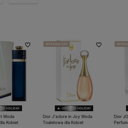
WYSYŁKA 24H
WYSYŁKA 24H
WYSYŁKA 24H
WYSYŁKA 24H
WYSYŁ
WYSYŁ
WYSYŁ
WYSYŁ
Do ulubionych
Do ulubionych
KOD: HOLIDAY
🔥 -20% KOD: HOLIDAY
ict Woda
Dior J'adore in Joy Woda
Dior J
la Kobiet
Toaletowa dla Kobiet
Perfum