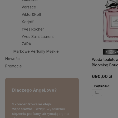
Versace
Viktor&Rolf
Xerjoff
Yves Rocher
Yves Saint Laurent
ZARA
Markowe Perfumy Męskie
🔥 -20% 
Nowości
Woda toaletow
Blooming Bou
Promocje
690,00 zł
Pojemność:
Dlaczego AngeLove?
100ml
Skoncentrowane olejki
Skorzystaj z darmowej d
wność i
zapachowe
– dzięki wysokiemu
już od 2
50 zł!
Powiadom 
erując
stężeniu perfumy utrzymują się na