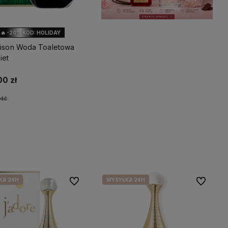
🔥 -20% KOD: HOLIDAY
oison Woda Toaletowa
iet
00 zł
ść:
wiadom o dostępności
KA 24H
WYSYŁKA 24H
Do ulubionych
Do ulubio