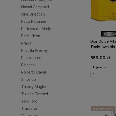
Naomi Campbell
One Direction
Paco Rabanne
Parfums de Marly
🔥 -20% 
Paris Hilton
Dior Dolce Vi
Prada
Toaletowa dla
Priscilla Presley
Ralph Lauren
559,00 zł
Rihanna
Pojemność:
Roberto Cavalli
100ml
Shiseido
Thierry Mugler
Powiadom 
Tiziana Terenzi
Tom Ford
Trussardi
WYSYŁKA 24H
Valentino