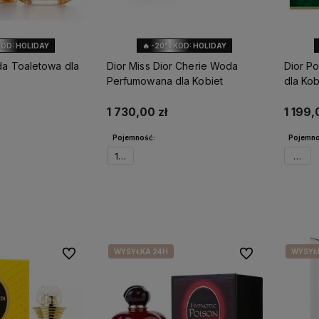
KOD: HOLIDAY
🔥 -20% KOD: HOLIDAY
a Toaletowa dla
Dior Miss Dior Cherie Woda
Dior P
Perfumowana dla Kobiet
dla Kob
1 730,00 zł
1 199,
Pojemność:
Pojemno
100ml
30ml
o dostępności
Powiadom o dostępności
Po
WYSYŁKA 24H
WYSYŁ
Do ulubionych
Do ulubionych