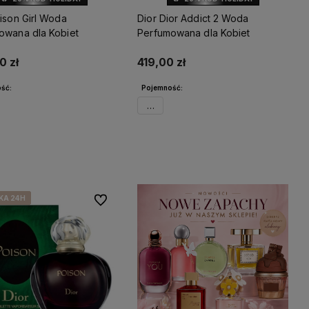
ison Girl Woda
Dior Dior Addict 2 Woda
owana dla Kobiet
Perfumowana dla Kobiet
0 zł
419,00 zł
ść:
Pojemność:
50ml
wiadom o dostępności
Powiadom o dostępności
KA 24H
KA 24H
KA 24H
KA 24H
Do ulubionych