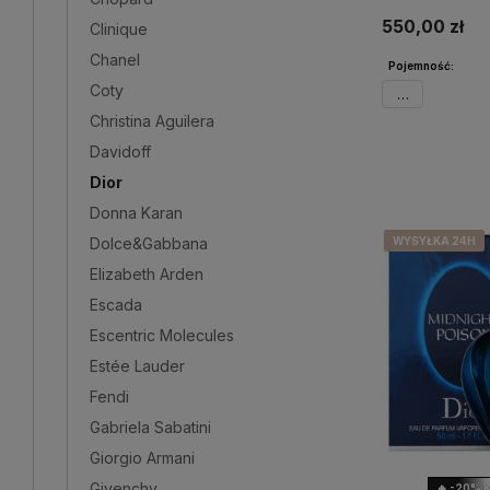
550,00 zł
Clinique
Chanel
Pojemność:
Coty
50ml
Christina Aguilera
Davidoff
Powiadom 
Dior
Donna Karan
Dolce&Gabbana
WYSYŁKA 24H
WYSYŁKA 24H
WYSYŁKA 24H
WYSYŁKA 24H
Elizabeth Arden
Escada
Escentric Molecules
Estée Lauder
Fendi
Gabriela Sabatini
Giorgio Armani
Givenchy
🔥 -20% 