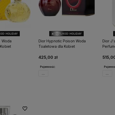
KOD: HOLIDAY
🔥 -20% KOD: HOLIDAY
ta Woda
Dior Hypnotic Poison Woda
Dior J
 Kobiet
Toaletowa dla Kobiet
Perfum
425,00 zł
515,00
Pojemność:
Pojemno
50ml
50ml
o dostępności
Powiadom o dostępności
Po
Do ulubionych