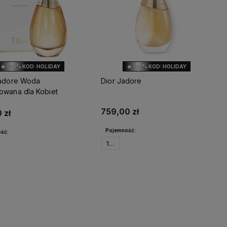
🔥 -20% KOD: HOLIDAY
🔥 -20% KOD: HOLIDAY
'adore Woda
Dior Jadore
owana dla Kobiet
759,00 zł
 zł
Pojemność:
ść:
100ml
Powiadom o dostępności
wiadom o dostępności