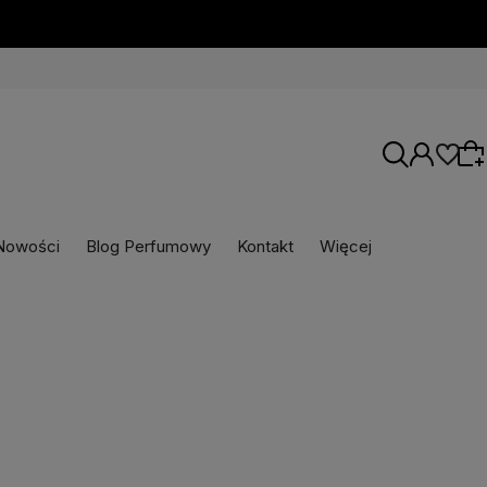
Nowości
Blog Perfumowy
Kontakt
Więcej
Wybierz coś dla siebie z naszej aktualnej
oferty lub zaloguj się, aby przywrócić dodane
produkty do listy z poprzedniej sesji.