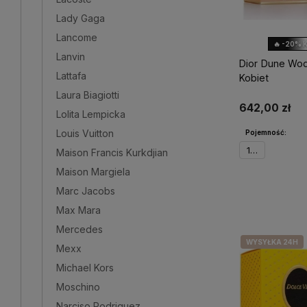
Lady Gaga
Lancome
🔥 -20% 
Lanvin
Dior Dune Wod
Lattafa
Kobiet
Laura Biagiotti
642,00 zł
Lolita Lempicka
Louis Vuitton
Pojemność:
100ml
Maison Francis Kurkdjian
Maison Margiela
Marc Jacobs
Powiadom 
Max Mara
Mercedes
WYSYŁKA 24H
Mexx
Michael Kors
Moschino
Narciso Rodriguez