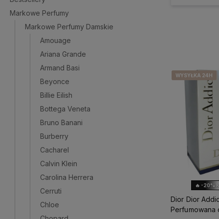
Markowe Perfumy
Markowe Perfumy Damskie
Amouage
Ariana Grande
Armand Basi
WYSYŁKA 24H
WYSYŁKA 24H
WYSYŁKA 24H
WYSYŁKA 24H
Beyonce
Billie Eilish
Bottega Veneta
Bruno Banani
Burberry
Cacharel
Calvin Klein
Carolina Herrera
🔥 -20% 
Cerruti
Dior Dior Add
Chloe
Perfumowana d
Chopard