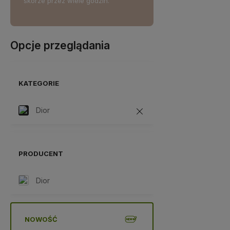
cje
skórze przez wiele godzin.
Opcje przeglądania
KATEGORIE
Dior
PRODUCENT
Dior
NOWOŚĆ