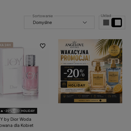
Układ
KA 24H
KA 24H
KA 24H
KA 24H
Do ulubionych
🔥 -20% KOD: HOLIDAY
OY by Dior Woda
owana dla Kobiet