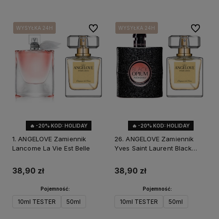
Do ulubionych
Do ulubi
WYSYŁKA 24H
WYSYŁKA 24H
WYSYŁKA 24H
WYSYŁKA 24H
WYSYŁKA 24H
WYSYŁKA 24H
🔥 -20% KOD: HOLIDAY
🔥 -20% KOD: HOLIDAY
1. ANGELOVE Zamiennik
26. ANGELOVE Zamiennik
Lancome La Vie Est Belle
Yves Saint Laurent Black
Opium
38,90 zł
38,90 zł
Pojemność:
Pojemność:
10ml TESTER
50ml
10ml TESTER
50ml