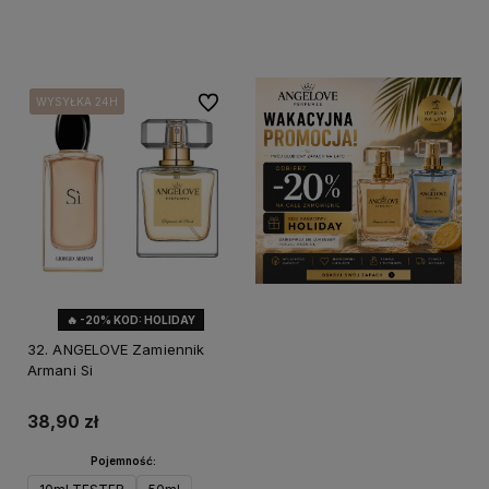
Do koszyka
Do koszyka
Do ulubionych
WYSYŁKA 24H
WYSYŁKA 24H
WYSYŁKA 24H
🔥 -20% KOD: HOLIDAY
32. ANGELOVE Zamiennik
Armani Si
38,90 zł
Pojemność: