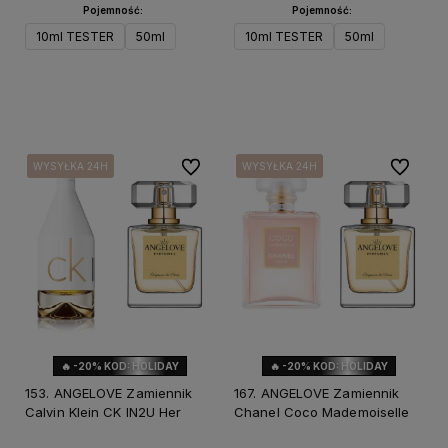
Pojemność:
Pojemność:
10ml TESTER
50ml
10ml TESTER
50ml
Do koszyka
Do koszyka
Do ulubionych
Do ulubi
WYSYŁKA 24H
WYSYŁKA 24H
WYSYŁKA 24H
WYSYŁKA 24H
WYSYŁKA 24H
WYSYŁKA 24H
🔥 -20% KOD: HOLIDAY
🔥 -20% KOD: HOLIDAY
153. ANGELOVE Zamiennik
167. ANGELOVE Zamiennik
Calvin Klein CK IN2U Her
Chanel Coco Mademoiselle