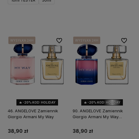
10ml TESTER
50ml
Do koszyka
Do ulubionych
Do ulubi
WYSYŁKA 24H
WYSYŁKA 24H
WYSYŁKA 24H
WYSYŁKA 24H
WYSYŁKA 24H
WYSYŁKA 24H
🔥 -20% KOD: HOLIDAY
🔥 -20% KOD: HOLIDAY
46. ANGELOVE Zamiennik
90. ANGELOVE Zamiennik
Giorgio Armani My Way
Giorgio Armani My Way
Parfum
38,90 zł
38,90 zł