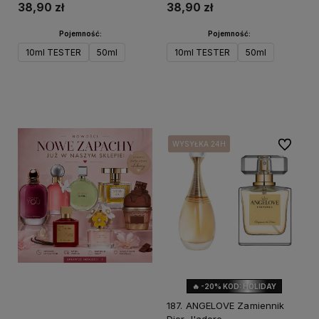
38,90 zł
38,90 zł
Pojemność:
Pojemność:
10ml TESTER
50ml
10ml TESTER
50ml
Do koszyka
Do koszyka
Do ulubi
WYSYŁKA 24H
WYSYŁKA 24H
WYSYŁKA 24H
🔥 -20% KOD: HOLIDAY
187. ANGELOVE Zamiennik