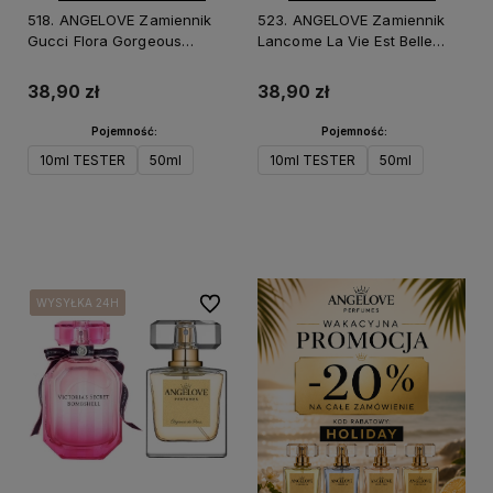
518. ANGELOVE Zamiennik
523. ANGELOVE Zamiennik
Gucci Flora Gorgeous
Lancome La Vie Est Belle
Gardenia
L'Elixir
38,90 zł
38,90 zł
Pojemność:
Pojemność:
10ml TESTER
50ml
10ml TESTER
50ml
Do koszyka
Do koszyka
Do ulubionych
WYSYŁKA 24H
WYSYŁKA 24H
WYSYŁKA 24H
WYSYŁKA 24H