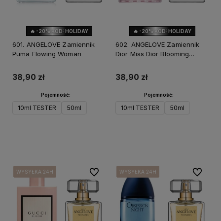
🔥 -20% KOD: HOLIDAY
🔥 -20% KOD: HOLIDAY
601. ANGELOVE Zamiennik
602. ANGELOVE Zamiennik
Puma Flowing Woman
Dior Miss Dior Blooming
Bouquet
38,90 zł
38,90 zł
Pojemność:
Pojemność:
10ml TESTER
50ml
10ml TESTER
50ml
Do koszyka
Do koszyka
Do ulubionych
Do ulubi
WYSYŁKA 24H
WYSYŁKA 24H
WYSYŁKA 24H
WYSYŁKA 24H
WYSYŁKA 24H
WYSYŁKA 24H
WYSYŁKA 24H
WYSYŁKA 24H