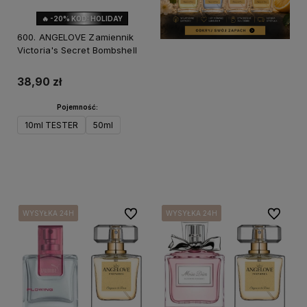
🔥 -20% KOD: HOLIDAY
600. ANGELOVE Zamiennik
Victoria's Secret Bombshell
38,90 zł
Pojemność:
10ml TESTER
50ml
Do koszyka
Do ulubionych
Do ulubi
WYSYŁKA 24H
WYSYŁKA 24H
WYSYŁKA 24H
WYSYŁKA 24H
WYSYŁKA 24H
WYSYŁKA 24H
WYSYŁKA 24H
WYSYŁKA 24H