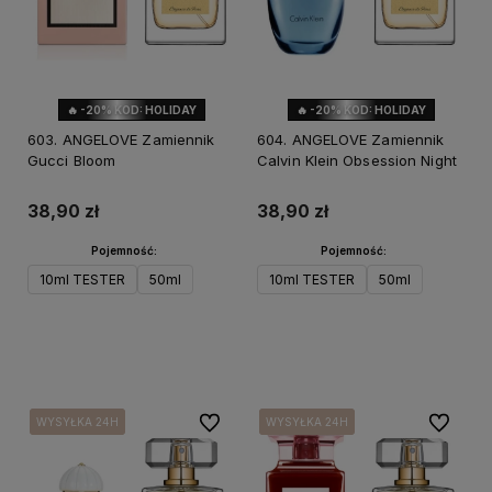
🔥 -20% KOD: HOLIDAY
🔥 -20% KOD: HOLIDAY
603. ANGELOVE Zamiennik
604. ANGELOVE Zamiennik
Gucci Bloom
Calvin Klein Obsession Night
38,90 zł
38,90 zł
Pojemność:
Pojemność:
10ml TESTER
50ml
10ml TESTER
50ml
Do koszyka
Do koszyka
Do ulubionych
Do ulubi
WYSYŁKA 24H
WYSYŁKA 24H
WYSYŁKA 24H
WYSYŁKA 24H
WYSYŁKA 24H
WYSYŁKA 24H