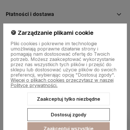
Płatności i dostawa
🍪 Zarządzanie plikami cookie
Informacje
Pliki cookies i pokrewne im technologie
umożliwiają poprawne działanie strony i
O nas
pomagają nam dostosować ofertę do Twoich
potrzeb. Możesz zaakceptować wykorzystanie
przez nas wszystkich tych plików i przejść do
sklepu lub dostosować użycie plików do swoich
preferencji, wybierając opcję "Dostosuj zgody".
Więcej o plikach cookies przeczytasz w naszej
Polityce prywatności.
Zaakceptuj tylko niezbędne
Sklep internetowy Shoper.pl
Szablon Shoper Modern 3.0™
od
GrowCommerce
Dostosuj zgody
Pokaż filtry
Zaakceptuj wszystkie