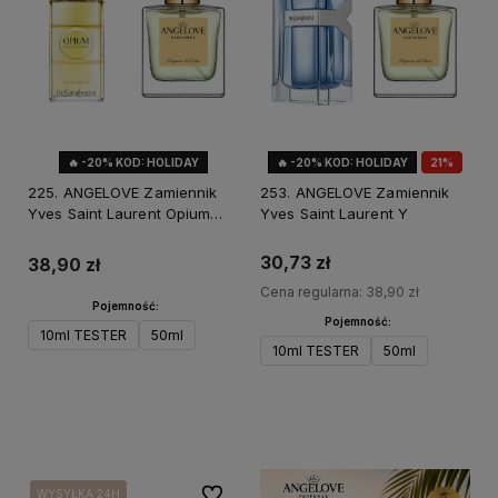
🔥 -20% KOD: HOLIDAY
🔥 -20% KOD: HOLIDAY
21%
OKAZJA
225. ANGELOVE Zamiennik
253. ANGELOVE Zamiennik
Yves Saint Laurent Opium
Yves Saint Laurent Y
Pour Homme
30,73 zł
38,90 zł
Cena regularna:
38,90 zł
Pojemność:
Pojemność:
10ml TESTER
50ml
10ml TESTER
50ml
Do koszyka
Do koszyka
Do ulubionych
WYSYŁKA 24H
WYSYŁKA 24H
WYSYŁKA 24H