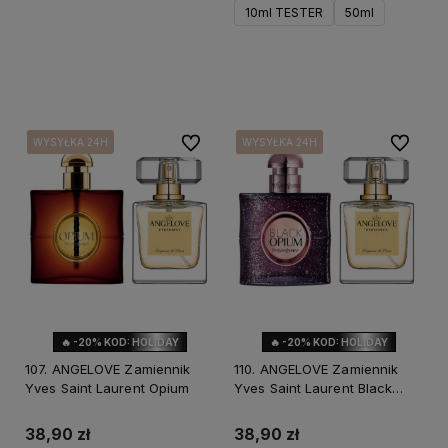
10ml TESTER
50ml
Do koszyka
Do ulubionych
Do ulubi
WYSYŁKA 24H
WYSYŁKA 24H
WYSYŁKA 24H
WYSYŁKA 24H
WYSYŁKA 24H
WYSYŁKA 24H
WYSYŁKA 24H
WYSYŁKA 24H
🔥 -20% KOD: HOLIDAY
🔥 -20% KOD: HOLIDAY
107. ANGELOVE Zamiennik
110. ANGELOVE Zamiennik
Yves Saint Laurent Opium
Yves Saint Laurent Black
Opium Nuit Blanche
38,90 zł
38,90 zł