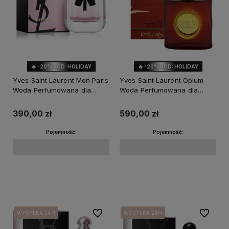
🔥 -20% KOD: HOLIDAY
🔥 -20% KOD: HOLIDAY
Yves Saint Laurent Mon Paris
Yves Saint Laurent Opium
Woda Perfumowana dla
Woda Perfumowana dla
Kobiet
Kobiet
390,00 zł
590,00 zł
Pojemność:
Pojemność:
Powiadom o dostępności
Powiadom o dostępności
Do ulubionych
Do ulubi
WYSYŁKA 24H
WYSYŁKA 24H
WYSYŁKA 24H
WYSYŁKA 24H
WYSYŁKA 24H
WYSYŁKA 24H
WYSYŁKA 24H
WYSYŁKA 24H