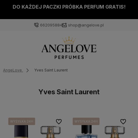
DO KAŻDEJ PACZKI PRÓBKA PERFUM GRATIS!
662095884
shop@angelove.pl
AngeLove
Yves Saint Laurent
Yves Saint Laurent
Do ulubionych
Do ulubi
WYSYŁKA 24H
WYSYŁKA 24H
WYSYŁKA 24H
WYSYŁKA 24H
WYSYŁKA 24H
WYSYŁKA 24H