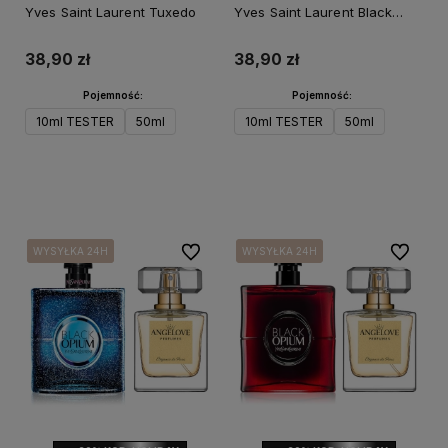
Yves Saint Laurent Tuxedo
Yves Saint Laurent Black
Opium Illicit Green
38,90 zł
38,90 zł
Pojemność:
Pojemność:
10ml TESTER
50ml
10ml TESTER
50ml
Do koszyka
Do koszyka
Do ulubionych
Do ulubi
WYSYŁKA 24H
WYSYŁKA 24H
WYSYŁKA 24H
WYSYŁKA 24H
WYSYŁKA 24H