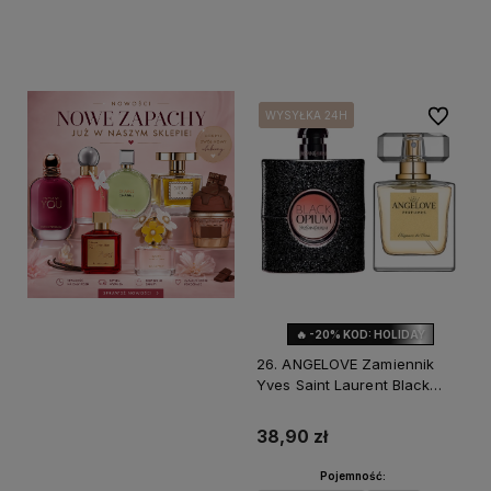
Do koszyka
Do koszyka
Do ulubi
WYSYŁKA 24H
WYSYŁKA 24H
WYSYŁKA 24H
🔥 -20% KOD: HOLIDAY
26. ANGELOVE Zamiennik
Yves Saint Laurent Black
Opium
38,90 zł
Pojemność: