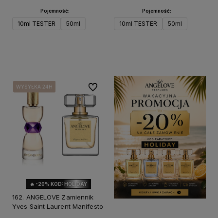
Pojemność:
Pojemność:
10ml TESTER
50ml
10ml TESTER
50ml
Do koszyka
Do koszyka
Do ulubionych
WYSYŁKA 24H
WYSYŁKA 24H
WYSYŁKA 24H
WYSYŁKA 24H
🔥 -20% KOD: HOLIDAY
162. ANGELOVE Zamiennik
Yves Saint Laurent Manifesto