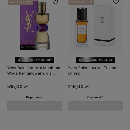
Do ulubionych
Do ulubi
WYSYŁKA 24H
WYSYŁKA 24H
WYSYŁKA 24H
WYSYŁKA 24H
WYSYŁKA 24H
WYSYŁKA 24H
🔥 -20% KOD: HOLIDAY
🔥 -20% KOD: HOLIDAY
Yves Saint Laurent Manifesto
Yves Saint Laurent Tuxedo
Woda Perfumowana dla
unisex
Kobiet
515,00 zł
219,00 zł
Pojemność:
Pojemność:
Powiadom o dostępności
Powiadom o dostępności