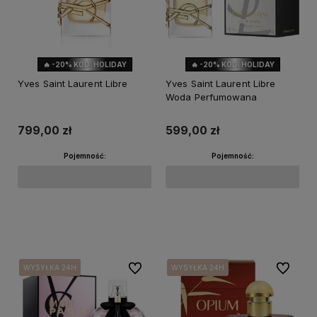
🔥 -20% KOD: HOLIDAY
🔥 -20% KOD: HOLIDAY
Yves Saint Laurent Libre
Yves Saint Laurent Libre
Woda Perfumowana
799,00 zł
599,00 zł
Pojemność:
Pojemność:
Powiadom o dostępności
Powiadom o dostępności
Do ulubionych
Do ulubi
WYSYŁKA 24H
WYSYŁKA 24H
WYSYŁKA 24H
WYSYŁKA 24H
WYSYŁKA 24H
WYSYŁKA 24H
WYSYŁKA 24H
WYSYŁKA 24H