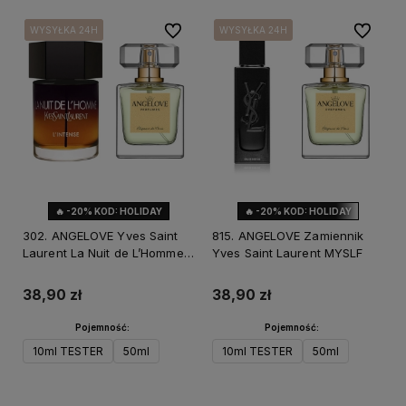
Do ulubionych
Do ulubi
WYSYŁKA 24H
WYSYŁKA 24H
WYSYŁKA 24H
WYSYŁKA 24H
WYSYŁKA 24H
🔥 -20% KOD: HOLIDAY
🔥 -20% KOD: HOLIDAY
NOWOŚĆ
302. ANGELOVE Yves Saint
815. ANGELOVE Zamiennik
Laurent La Nuit de L’Homme
Yves Saint Laurent MYSLF
L’Intense Zamiennik
38,90 zł
38,90 zł
Pojemność:
Pojemność:
10ml TESTER
50ml
10ml TESTER
50ml