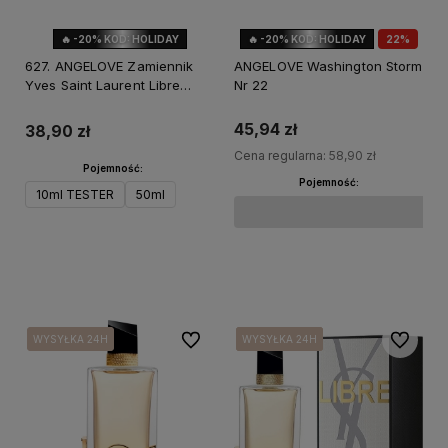
🔥 -20% KOD: HOLIDAY
🔥 -20% KOD: HOLIDAY
22%
OKAZJA
627. ANGELOVE Zamiennik
ANGELOVE Washington Storm
Yves Saint Laurent Libre
Nr 22
Intense edp
45,94 zł
38,90 zł
Cena regularna:
58,90 zł
Pojemność:
Pojemność:
10ml TESTER
50ml
Do koszyka
Do koszyka
Do ulubionych
Do ulubi
WYSYŁKA 24H
WYSYŁKA 24H
WYSYŁKA 24H
WYSYŁKA 24H
WYSYŁKA 24H
WYSYŁKA 24H
WYSYŁKA 24H