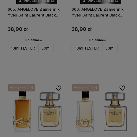
🔥 -20% KOD: HOLIDAY
🔥 -20% KOD: HOLIDAY
605. ANGELOVE Zamiennik
606. ANGELOVE Zamiennik
Yves Saint Laurent Black
Yves Saint Laurent Black
Opium EDP Intense
Opium Over Red
38,90 zł
38,90 zł
Pojemność:
Pojemność:
10ml TESTER
50ml
10ml TESTER
50ml
Do koszyka
Do koszyka
Do ulubionych
Do ulubi
WYSYŁKA 24H
WYSYŁKA 24H
WYSYŁKA 24H
WYSYŁKA 24H
WYSYŁKA 24H
WYSYŁKA 24H