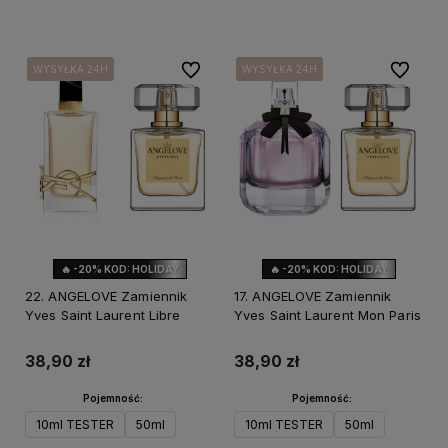
Do koszyka
Do koszyka
Do ulubionych
Do ulubi
WYSYŁKA 24H
WYSYŁKA 24H
WYSYŁKA 24H
WYSYŁKA 24H
WYSYŁKA 24H
WYSYŁKA 24H
🔥 -20% KOD: HOLIDAY
🔥 -20% KOD: HOLIDAY
22. ANGELOVE Zamiennik
17. ANGELOVE Zamiennik
Yves Saint Laurent Libre
Yves Saint Laurent Mon Paris
38,90 zł
38,90 zł
Pojemność:
Pojemność:
10ml TESTER
50ml
10ml TESTER
50ml