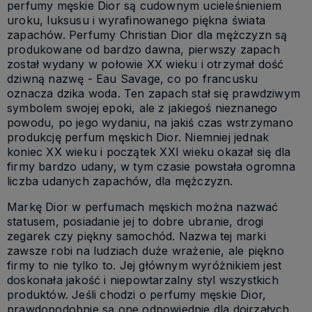
perfumy męskie Dior są cudownym ucieleśnieniem
uroku, luksusu i wyrafinowanego piękna świata
zapachów. Perfumy Christian Dior dla mężczyzn są
produkowane od bardzo dawna, pierwszy zapach
został wydany w połowie XX wieku i otrzymał dość
dziwną nazwę - Eau Savage, co po francusku
oznacza dzika woda. Ten zapach stał się prawdziwym
symbolem swojej epoki, ale z jakiegoś nieznanego
powodu, po jego wydaniu, na jakiś czas wstrzymano
produkcję perfum męskich Dior. Niemniej jednak
koniec XX wieku i początek XXI wieku okazał się dla
firmy bardzo udany, w tym czasie powstała ogromna
liczba udanych zapachów, dla mężczyzn.
Markę Dior w perfumach męskich można nazwać
statusem, posiadanie jej to dobre ubranie, drogi
zegarek czy piękny samochód. Nazwa tej marki
zawsze robi na ludziach duże wrażenie, ale piękno
firmy to nie tylko to. Jej głównym wyróżnikiem jest
doskonała jakość i niepowtarzalny styl wszystkich
produktów. Jeśli chodzi o perfumy męskie Dior,
prawdopodobnie są one odpowiednie dla dojrzałych