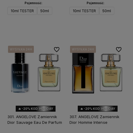
Pojemność:
Pojemność:
10ml TESTER
50ml
10ml TESTER
50ml
Do koszyka
Do koszyka
Do ulubionych
Do ulubi
WYSYŁKA 24H
WYSYŁKA 24H
WYSYŁKA 24H
WYSYŁKA 24H
WYSYŁKA 24H
WYSYŁKA 24H
WYSYŁKA 24H
WYSYŁKA 24H
🔥 -20% KOD: HOLIDAY
🔥 -20% KOD: HOLIDAY
301. ANGELOVE Zamiennik
307. ANGELOVE Zamiennik
Dior Sauvage Eau De Parfum
Dior Homme Intense