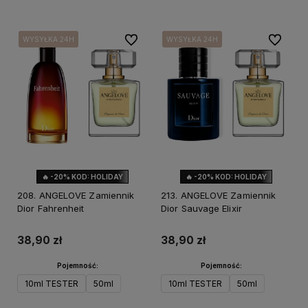
Do ulubionych
Do ulubi
WYSYŁKA 24H
WYSYŁKA 24H
WYSYŁKA 24H
WYSYŁKA 24H
WYSYŁKA 24H
WYSYŁKA 24H
🔥 -20% KOD: HOLIDAY
🔥 -20% KOD: HOLIDAY
208. ANGELOVE Zamiennik
213. ANGELOVE Zamiennik
Dior Fahrenheit
Dior Sauvage Elixir
38,90 zł
38,90 zł
Pojemność:
Pojemność:
10ml TESTER
50ml
10ml TESTER
50ml