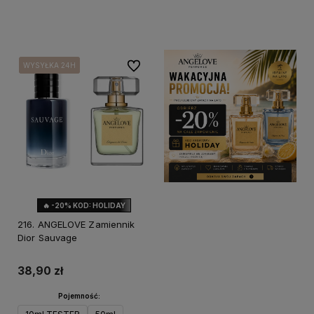
Do koszyka
Do koszyka
Do ulubionych
WYSYŁKA 24H
WYSYŁKA 24H
WYSYŁKA 24H
🔥 -20% KOD: HOLIDAY
216. ANGELOVE Zamiennik
Dior Sauvage
38,90 zł
Pojemność: