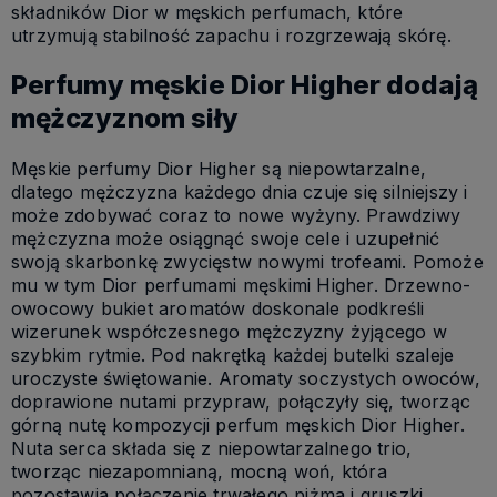
składników Dior w męskich perfumach, które
utrzymują stabilność zapachu i rozgrzewają skórę.
Perfumy męskie Dior Higher dodają
mężczyznom siły
Męskie perfumy Dior Higher są niepowtarzalne,
dlatego mężczyzna każdego dnia czuje się silniejszy i
może zdobywać coraz to nowe wyżyny. Prawdziwy
mężczyzna może osiągnąć swoje cele i uzupełnić
swoją skarbonkę zwycięstw nowymi trofeami. Pomoże
mu w tym Dior perfumami męskimi Higher. Drzewno-
owocowy bukiet aromatów doskonale podkreśli
wizerunek współczesnego mężczyzny żyjącego w
szybkim rytmie. Pod nakrętką każdej butelki szaleje
uroczyste świętowanie. Aromaty soczystych owoców,
doprawione nutami przypraw, połączyły się, tworząc
górną nutę kompozycji perfum męskich Dior Higher.
Nuta serca składa się z niepowtarzalnego trio,
tworząc niezapomnianą, mocną woń, która
pozostawia połączenie trwałego piżma i gruszki.