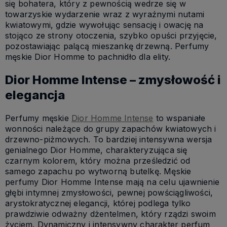
się bohatera, który z pewnością wedrze się w
towarzyskie wydarzenie wraz z wyraźnymi nutami
kwiatowymi, gdzie wywołując sensację i owację na
stojąco ze strony otoczenia, szybko opuści przyjęcie,
pozostawiając palącą mieszankę drzewną. Perfumy
męskie Dior Homme to pachnidło dla elity.
Dior Homme Intense – zmysłowość i
elegancja
Perfumy męskie
Dior Homme Intense
to wspaniałe
wonności należące do grupy zapachów kwiatowych i
drzewno-piżmowych. To bardziej intensywna wersja
genialnego Dior Homme, charakteryzująca się
czarnym kolorem, który można prześledzić od
samego zapachu po wytworną butelkę. Męskie
perfumy Dior Homme Intense mają na celu ujawnienie
głębi intymnej zmysłowości, pewnej powściągliwości,
arystokratycznej elegancji, której podlega tylko
prawdziwie odważny dżentelmen, który rządzi swoim
życiem. Dynamiczny i intensywny charakter perfum