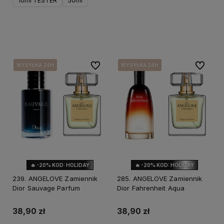
10ml TESTER
50ml
Do koszyka
Do ulubionych
Do ulubi
WYSYŁKA 24H
WYSYŁKA 24H
WYSYŁKA 24H
WYSYŁKA 24H
WYSYŁKA 24H
WYSYŁKA 24H
🔥 -20% KOD: HOLIDAY
🔥 -20% KOD: HOLIDAY
NOWOŚĆ
239. ANGELOVE Zamiennik
285. ANGELOVE Zamiennik
Dior Sauvage Parfum
Dior Fahrenheit Aqua
38,90 zł
38,90 zł