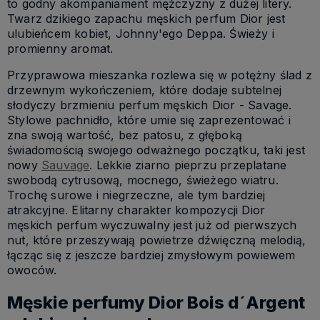
to godny akompaniament mężczyzny z dużej litery.
Twarz dzikiego zapachu męskich perfum Dior jest
ulubieńcem kobiet, Johnny'ego Deppa. Świeży i
promienny aromat.
Przyprawowa mieszanka rozlewa się w potężny ślad z
drzewnym wykończeniem, które dodaje subtelnej
słodyczy brzmieniu perfum męskich Dior - Savage.
Stylowe pachnidło, które umie się zaprezentować i
zna swoją wartość, bez patosu, z głęboką
świadomością swojego odważnego początku, taki jest
nowy
Sauvage
. Lekkie ziarno pieprzu przeplatane
swobodą cytrusową, mocnego, świeżego wiatru.
Trochę surowe i niegrzeczne, ale tym bardziej
atrakcyjne. Elitarny charakter kompozycji Dior
męskich perfum wyczuwalny jest już od pierwszych
nut, które przeszywają powietrze dźwięczną melodią,
łącząc się z jeszcze bardziej zmysłowym powiewem
owoców.
Męskie perfumy Dior Bois d´Argent