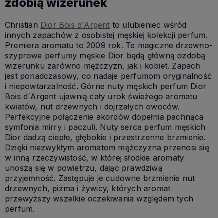
zdobią wizerunek
Christian
Dior Bois d'Argent
to ulubieniec wśród
innych zapachów z osobistej męskiej kolekcji perfum.
Premiera aromatu to 2009 rok. Te magiczne drzewno-
szyprowe perfumy męskie Dior będą główną ozdobą
wizerunku zarówno mężczyzn, jak i kobiet. Zapach
jest ponadczasowy, co nadaje perfumom oryginalność
i niepowtarzalność. Górne nuty męskich perfum Dior
Bois d´Argent ujawnią cały urok świeżego aromatu
kwiatów, nut drzewnych i dojrzałych owoców.
Perfekcyjne połączenie akordów dopełnia pachnąca
symfonia mirry i paczuli. Nuty serca perfum męskich
Dior dadzą ciepłe, głębokie i przestrzenne brzmienie.
Dzięki niezwykłym aromatom mężczyzna przenosi się
w inną rzeczywistość, w której słodkie aromaty
unoszą się w powietrzu, dając prawdziwą
przyjemność. Zastępuje je cudowne brzmienie nut
drzewnych, piżma i żywicy, których aromat
przewyższy wszelkie oczekiwania względem tych
perfum.