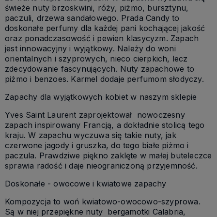
świeże nuty brzoskwini, róży, piżmo, bursztynu,
paczuli, drzewa sandałowego. Prada Candy to
doskonałe perfumy dla każdej pani kochającej jakość
oraz ponadczasowość i pewien klasycyzm. Zapach
jest innowacyjny i wyjątkowy. Należy do woni
orientalnych i szyprowych, nieco cierpkich, lecz
zdecydowanie fascynujących. Nuty zapachowe to
piżmo i benzoes. Karmel dodaje perfumom słodyczy.
Zapachy dla wyjątkowych kobiet w naszym sklepie
Yves Saint Laurent zaprojektował nowoczesny
zapach inspirowany Francją, a dokładnie stolicą tego
kraju. W zapachu wyczuwa się takie nuty, jak
czerwone jagody i gruszka, do tego białe piżmo i
paczula. Prawdziwe piękno zaklęte w małej buteleczce
sprawia radość i daje nieograniczoną przyjemność.
Doskonałe - owocowe i kwiatowe zapachy
Kompozycja to woń kwiatowo-owocowo-szyprowa.
Są w niej przepiękne nuty bergamotki Calabria,