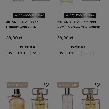
🔥 -20% KOD: HOLIDAY
🔥 -20% KOD: HOLIDAY
40. ANGELOVE Chloe
128. ANGELOVE Zamiennik
Nomade Zamiennik
Calvin Klein Eternity Women
38,90 zł
38,90 zł
Pojemność:
Pojemność:
10ml TESTER
50ml
10ml TESTER
50ml
Do koszyka
Do koszyka
Do ulubionych
Do ulubi
WYSYŁKA 24H
WYSYŁKA 24H
WYSYŁKA 24H
WYSYŁKA 24H
WYSYŁKA 24H
WYSYŁKA 24H