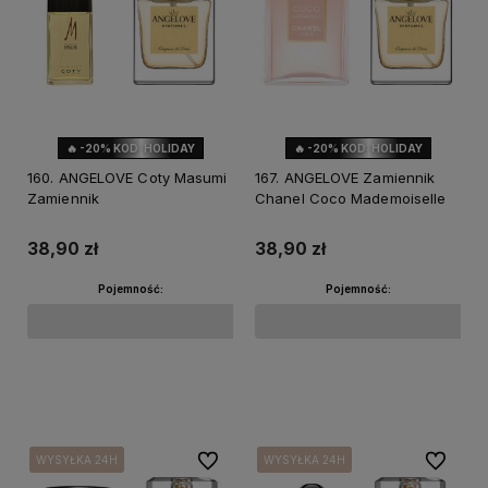
🔥 -20% KOD: HOLIDAY
🔥 -20% KOD: HOLIDAY
160. ANGELOVE Coty Masumi
167. ANGELOVE Zamiennik
Zamiennik
Chanel Coco Mademoiselle
38,90 zł
38,90 zł
Pojemność:
Pojemność:
Do koszyka
Do koszyka
Do ulubionych
Do ulubi
WYSYŁKA 24H
WYSYŁKA 24H
WYSYŁKA 24H
WYSYŁKA 24H
WYSYŁKA 24H
WYSYŁKA 24H
WYSYŁKA 24H
WYSYŁKA 24H