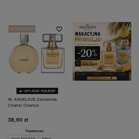
Do koszyka
Powiadom o dostępności
Do ulubionych
WYSYŁKA 24H
WYSYŁKA 24H
WYSYŁKA 24H
🔥 -20% KOD: HOLIDAY
14. ANGELOVE Zamiennik
Chanel Chance
38,90 zł
Pojemność: