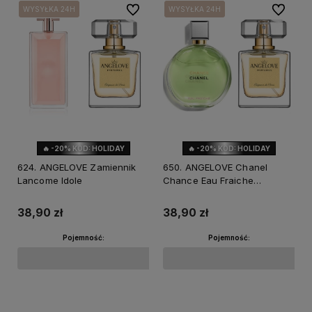
Do ulubionych
Do ulubi
WYSYŁKA 24H
WYSYŁKA 24H
WYSYŁKA 24H
WYSYŁKA 24H
🔥 -20% KOD: HOLIDAY
🔥 -20% KOD: HOLIDAY
NOWOŚĆ
624. ANGELOVE Zamiennik
650. ANGELOVE Chanel
Lancome Idole
Chance Eau Fraiche
Zamiennik
38,90 zł
38,90 zł
Pojemność:
Pojemność:
Do koszyka
Do koszyka