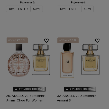
Pojemność:
Pojemność:
10ml TESTER
50ml
10ml TESTER
50ml
Do koszyka
Do koszyka
Do ulubionych
Do ulubi
WYSYŁKA 24H
WYSYŁKA 24H
WYSYŁKA 24H
WYSYŁKA 24H
WYSYŁKA 24H
WYSYŁKA 24H
🔥 -20% KOD: HOLIDAY
🔥 -20% KOD: HOLIDAY
25. ANGELOVE Zamiennik
32. ANGELOVE Zamiennik
Jimmy Choo For Women
Armani Si