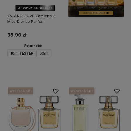
🔥 -20% KOD: HOLIDAY
75. ANGELOVE Zamiennik
Miss Dior Le Parfum
38,90 zł
Pojemność:
10ml TESTER
50ml
Powiadom o dostępności
Do ulubionych
Do ulubi
WYSYŁKA 24H
WYSYŁKA 24H
WYSYŁKA 24H
WYSYŁKA 24H
WYSYŁKA 24H
WYSYŁKA 24H
WYSYŁKA 24H
WYSYŁKA 24H