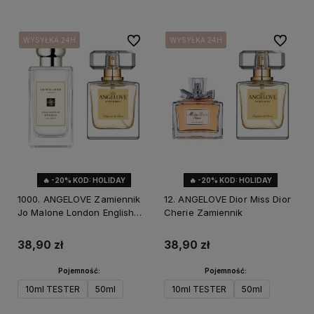
Do ulubionych
Do ulubi
WYSYŁKA 24H
WYSYŁKA 24H
WYSYŁKA 24H
WYSYŁKA 24H
WYSYŁKA 24H
🔥 -20% KOD: HOLIDAY
🔥 -20% KOD: HOLIDAY
1000. ANGELOVE Zamiennik
12. ANGELOVE Dior Miss Dior
Jo Malone London English
Cherie Zamiennik
Pear & Freesia
38,90 zł
38,90 zł
Pojemność:
Pojemność:
10ml TESTER
50ml
10ml TESTER
50ml