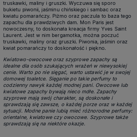
truskawki, maliny i gruszki. Wyczuwa się sporo
bukietu piwonii, jaśminu chińskiego i sambac oraz
kwiatu pomarańczy. Piżmo oraz paczula to baza tego
zapachu dla prawdziwych dam. Mon Paris jest
nowoczesny, to doskonała kreacja firmy Yves Saint
Laurent. Jest w nim bergamotka, można poczuć
truskawki, maliny oraz gruszki. Piwonia, jaśmin oraz
kwiat pomarańczy to doskonałość i piękno.
Kwiatowo-owocowe oraz szyprowe zapachy są
idealne dla osób szukających wrażeń w niewysokiej
cenie. Warto po nie sięgać, warto ustawić je w swojej
domowej toaletce. Sięganie po takie perfumy to
codzienny nawyk każdej modnej pani. Owocowe lub
kwiatowe zapachy bywają nieco mdłe. Zapachy
szyprowe mają swój charakter, są doskonałe i
sprawdzają się zawsze, o każdej porze oraz w każdej
sytuacji. Modne panie lubią mieć różnorodne perfumy:
orientalne, kwiatowe czy owocowe. Szyprowe także
sprawdzają się na niektóre okazje.