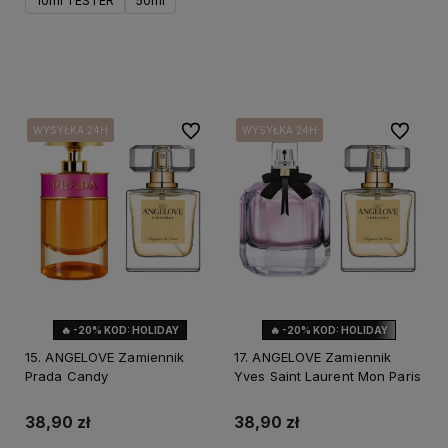
10ml TESTER
50ml
Do koszyka
Do ulubionych
Do ulubi
WYSYŁKA 24H
WYSYŁKA 24H
WYSYŁKA 24H
WYSYŁKA 24H
WYSYŁKA 24H
WYSYŁKA 24H
🔥 -20% KOD: HOLIDAY
🔥 -20% KOD: HOLIDAY
15. ANGELOVE Zamiennik
17. ANGELOVE Zamiennik
Prada Candy
Yves Saint Laurent Mon Paris
38,90 zł
38,90 zł