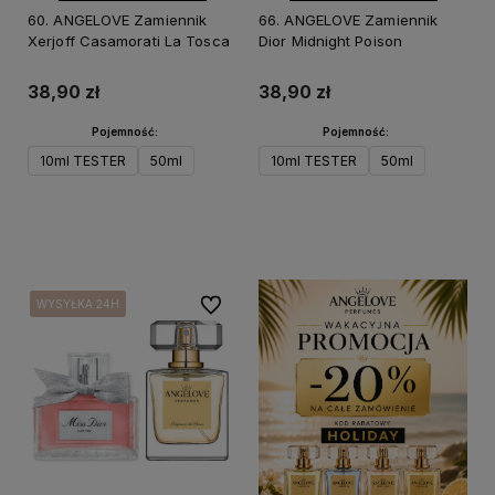
60. ANGELOVE Zamiennik
66. ANGELOVE Zamiennik
Xerjoff Casamorati La Tosca
Dior Midnight Poison
38,90 zł
38,90 zł
Pojemność:
Pojemność:
10ml TESTER
50ml
10ml TESTER
50ml
Do koszyka
Do koszyka
Do ulubionych
WYSYŁKA 24H
WYSYŁKA 24H
WYSYŁKA 24H
WYSYŁKA 24H