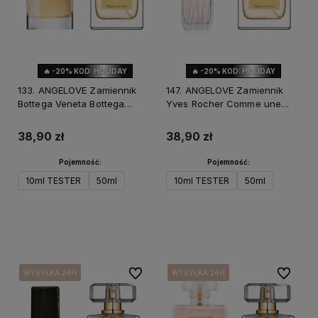
🔥 -20% KOD: HOLIDAY
🔥 -20% KOD: HOLIDAY
133. ANGELOVE Zamiennik
147. ANGELOVE Zamiennik
Bottega Veneta Bottega
Yves Rocher Comme une
Veneta
Evidence
38,90 zł
38,90 zł
Pojemność:
Pojemność:
10ml TESTER
50ml
10ml TESTER
50ml
Do koszyka
Do koszyka
Do ulubionych
Do ulubi
WYSYŁKA 24H
WYSYŁKA 24H
WYSYŁKA 24H
WYSYŁKA 24H
WYSYŁKA 24H
WYSYŁKA 24H
WYSYŁKA 24H
WYSYŁKA 24H