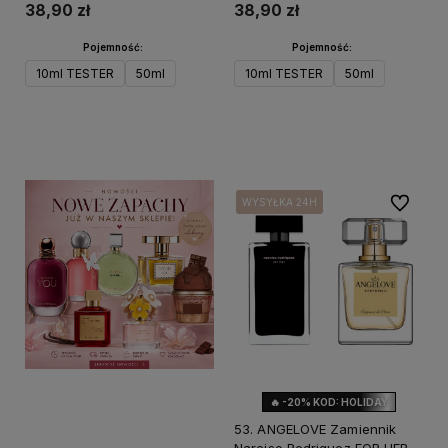
38,90 zł
38,90 zł
Pojemność:
Pojemność:
10ml TESTER
50ml
10ml TESTER
50ml
Do koszyka
Do koszyka
Do ulubi
WYSYŁKA 24H
WYSYŁKA 24H
WYSYŁKA 24H
🔥 -20% KOD: HOLIDAY
53. ANGELOVE Zamiennik