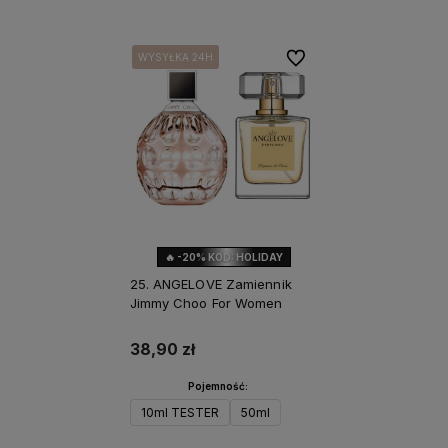
Do ulubionych
WYSYŁKA 24H
WYSYŁKA 24H
WYSYŁKA 24H
🔥 -20% KOD: HOLIDAY
25. ANGELOVE Zamiennik
Jimmy Choo For Women
38,90 zł
Pojemność:
10ml TESTER
50ml