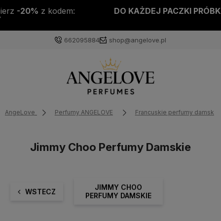
DO KAŻDEJ PACZKI PRÓBKA PERFUM GRATIS!
662095884
shop@angelove.pl
AngeLove
Perfumy ANGELOVE
Francuskie perfumy damskie
Jimmy Choo Perfumy Damskie
JIMMY CHOO
WSTECZ
PERFUMY DAMSKIE