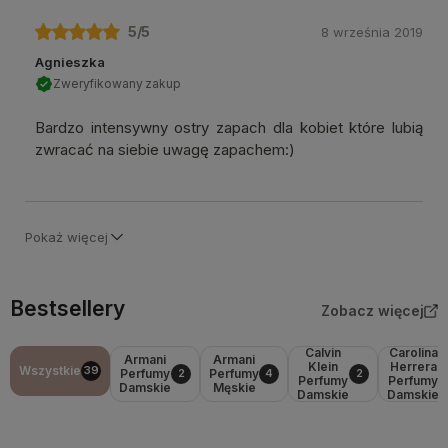
5
/5
8 września 2019
Agnieszka
Zweryfikowany zakup
Bardzo intensywny ostry zapach dla kobiet które lubią
zwracać na siebie uwagę zapachem:)
Pokaż więcej
Bestsellery
Zobacz więcej
Calvin
Carolina
Armani
Armani
Klein
Herrera
Wszystkie
39
Perfumy
Perfumy
2
4
2
Perfumy
Perfumy
Damskie
Męskie
Damskie
Damskie