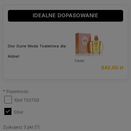
IDEALNE DOPASOWANIE
Dior Dune Woda Toaletowa dla
Kobiet
Cena:
642,00 zł
*
Pojemność:
10ml TESTER
50ml
Zyskujesz
3
pkt [
?
]