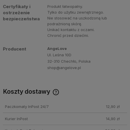
Certyfikaty i
Produkt łatwopalny.
ostrzeżenie
Tylko do użytku zewnętrznego.
Nie stosować na uszkodzoną lub
bezpieczeństwa
podrażnioną skórę.
Unikać kontaktu z oczami.
Chronić przed dziećmi.
Producent
AngeLove
Ul. Leśna 10D
32-310 Chechło, Polska
shop@angelove.pl
Koszty dostawy
Darmowa dostawa przy zakupie perfum Angelove za min.
250 PLN!
Paczkomaty InPost 24/7
12,90 zł
Kurier InPost
14,90 zł