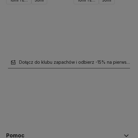
10ml TESTER
50ml
10ml TESTER
50ml
Do koszyka
Powiadom o dostępności
Dołącz do klubu zapachów i odbierz -15% na pierwsze z
polityce prywatności
Pomoc