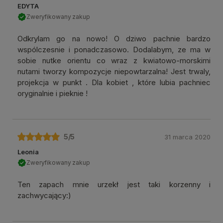
EDYTA
Zweryfikowany zakup
Odkrylam go na nowo! O dziwo pachnie bardzo
wspólczesnie i ponadczasowo. Dodalabym, ze ma w
sobie nutke orientu co wraz z kwiatowo-morskimi
nutami tworzy kompozycje niepowtarzalna! Jest trwaly,
projekcja w punkt . Dla kobiet , które lubia pachniec
oryginalnie i pieknie !
5
/5
31 marca 2020
Leonia
Zweryfikowany zakup
Ten zapach mnie urzekł jest taki korzenny i
zachwycający:)