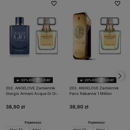
Do ulubionych
Do ulubi
🔥 -20% KOD: HOLIDAY
🔥 -20% KOD: HOLIDAY
202. ANGELOVE Zamiennik
203. ANGELOVE Zamiennik
Giorgio Armani Acqua Di Gio
Paco Rabanne 1 Million
Profondo
38,90 zł
38,90 zł
Pojemność:
Pojemność: