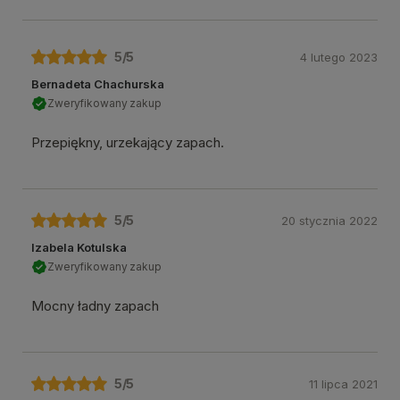
5
/5
4 lutego 2023
Bernadeta Chachurska
Zweryfikowany zakup
Przepiękny, urzekający zapach.
5
/5
20 stycznia 2022
Izabela Kotulska
Zweryfikowany zakup
Mocny ładny zapach
5
/5
11 lipca 2021