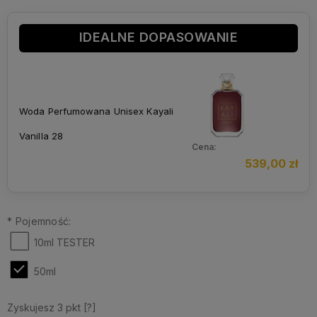
IDEALNE DOPASOWANIE
Woda Perfumowana Unisex Kayali
Vanilla 28
Cena:
539,00 zł
*
Pojemność:
10ml TESTER
50ml
Zyskujesz
3
pkt [
?
]