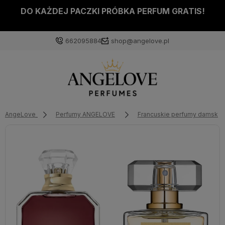
DO KAŻDEJ PACZKI PRÓBKA PERFUM GRATIS!
662095884
shop@angelove.pl
AngeLove
Perfumy ANGELOVE
Francuskie perfumy damskie