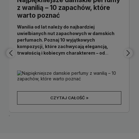
z wanilią – 10 zapachów, które
warto poznać
Wanilia od lat należy do najbardziej
uwielbianych nut zapachowych w damskich
perfumach. Poznaj 10 wyjątkowych
kompozycji, które zachwycają elegancją,
trwałością i kobiecym charakterem – od
Burberry Goddess po Lancome Hypnose i
Black Opium. Sprawdź, które perfumy z wanilią
warto poznać i znajdź zapach idealny dla
siebie.
CZYTAJ CAŁOŚĆ »