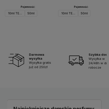
Pojemność:
Pojemność:
10ml TESTER
50ml
10ml TESTER
50ml
Do koszyka
Do koszyka
Darmowa
Szybka dos
wysyłka
Wysyłka w
Wysyłka gratis
24/48h w dni
już od 250zł
robocze
Najpiękniejsze damskie perfumy