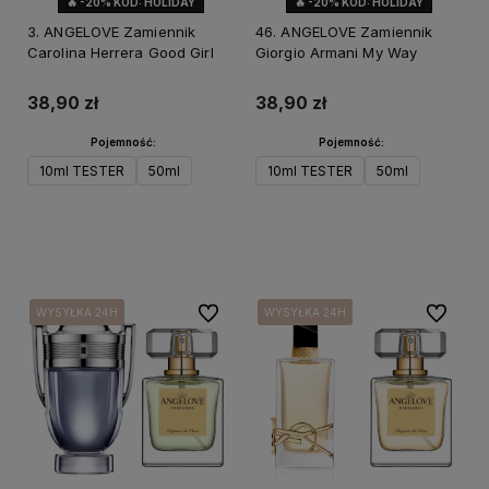
🔥 -20% KOD: HOLIDAY
🔥 -20% KOD: HOLIDAY
3. ANGELOVE Zamiennik
46. ANGELOVE Zamiennik
Carolina Herrera Good Girl
Giorgio Armani My Way
38,90 zł
38,90 zł
Pojemność:
Pojemność:
10ml TESTER
50ml
10ml TESTER
50ml
Do koszyka
Do koszyka
Do ulubionych
Do ulubi
WYSYŁKA 24H
WYSYŁKA 24H
WYSYŁKA 24H
WYSYŁKA 24H
WYSYŁKA 24H
WYSYŁKA 24H
WYSYŁKA 24H
WYSYŁKA 24H