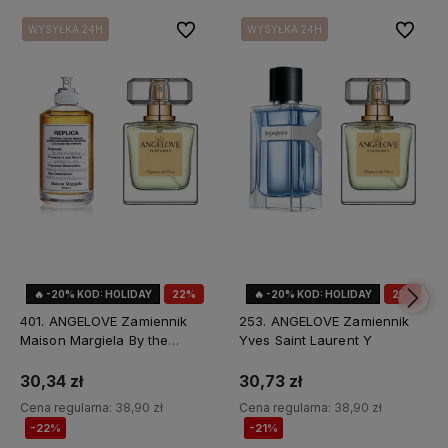
Do ulubionych
Do ulubi
WYSYŁKA 24H
WYSYŁKA 24H
WYSYŁKA 24H
WYSYŁKA 24H
🔥 -20% KOD: HOLIDAY
22%
🔥 -20% KOD: HOLIDAY
21%
OKAZJA
OKAZJA
401. ANGELOVE Zamiennik
253. ANGELOVE Zamiennik
Maison Margiela By the
Yves Saint Laurent Y
Fireplace
30,34 zł
30,73 zł
Cena regularna:
38,90 zł
Cena regularna:
38,90 zł
-22%
-21%