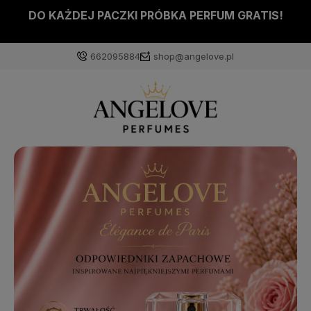
DO KAŻDEJ PACZKI PRÓBKA PERFUM GRATIS!
662095884
shop@angelove.pl