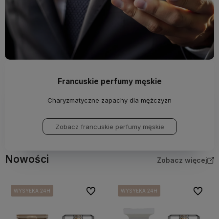
Francuskie perfumy męskie
Charyzmatyczne zapachy dla mężczyzn
Zobacz francuskie perfumy męskie
Nowości
Zobacz więcej
Do ulubionych
Do ulubi
WYSYŁKA 24H
WYSYŁKA 24H
WYSYŁKA 24H
WYSYŁKA 24H