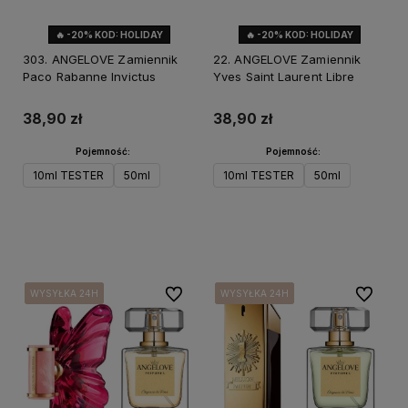
🔥 -20% KOD: HOLIDAY
🔥 -20% KOD: HOLIDAY
303. ANGELOVE Zamiennik
22. ANGELOVE Zamiennik
Paco Rabanne Invictus
Yves Saint Laurent Libre
38,90 zł
38,90 zł
Pojemność:
Pojemność:
10ml TESTER
50ml
10ml TESTER
50ml
Do koszyka
Do koszyka
Do ulubionych
Do ulubi
WYSYŁKA 24H
WYSYŁKA 24H
WYSYŁKA 24H
WYSYŁKA 24H
WYSYŁKA 24H
WYSYŁKA 24H
WYSYŁKA 24H
WYSYŁKA 24H
WYSYŁKA 24H
WYSYŁKA 24H