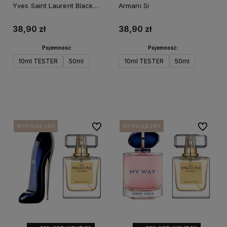
Yves Saint Laurent Black
Armani Si
Opium
38,90 zł
38,90 zł
Pojemność:
Pojemność:
10ml TESTER
50ml
10ml TESTER
50ml
Do koszyka
Do koszyka
Do ulubionych
Do ulubi
WYSYŁKA 24H
WYSYŁKA 24H
WYSYŁKA 24H
WYSYŁKA 24H
WYSYŁKA 24H
WYSYŁKA 24H
WYSYŁKA 24H
WYSYŁKA 24H