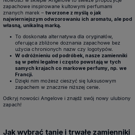
Nowości w sklepie Angelove to świeże propozycje
zapachowe inspirowane kultowymi perfumami
znanych marek –
tworzone z myślą o jak
najwierniejszym odwzorowaniu ich aromatu, ale pod
własną, unikalną marką.
To doskonała alternatywa dla oryginałów,
oferująca zbliżone doznania zapachowe bez
użycia chronionych nazw czy logotypów.
W odróżnieniu od podróbek, nasze zamienniki
są w pełni legalne i często powstają w tych
samych krajach co markowe perfumy, np. we
Francji.
Dzięki nim możesz cieszyć się luksusowym
zapachem w znacznie niższej cenie.
Odkryj nowości Angelove i znajdź swój nowy ulubiony
zapach!
Jak wybrać tanie i trwałe zamienniki