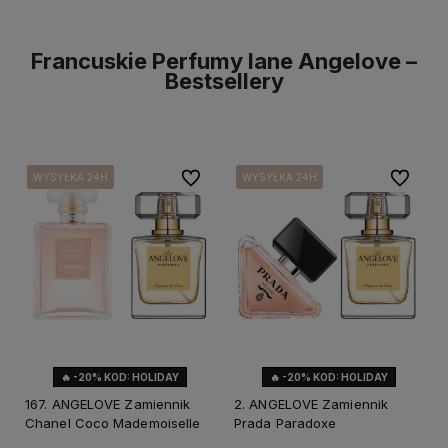
Francuskie Perfumy lane Angelove –
Bestsellery
Do ulubionych
Do ulubi
WYSYŁKA 24H
WYSYŁKA 24H
WYSYŁKA 24H
WYSYŁKA 24H
WYSYŁKA 24H
WYSYŁKA 24H
WYSYŁKA 24H
WYSYŁKA 24H
🔥 -20% KOD: HOLIDAY
🔥 -20% KOD: HOLIDAY
167. ANGELOVE Zamiennik
2. ANGELOVE Zamiennik
Chanel Coco Mademoiselle
Prada Paradoxe