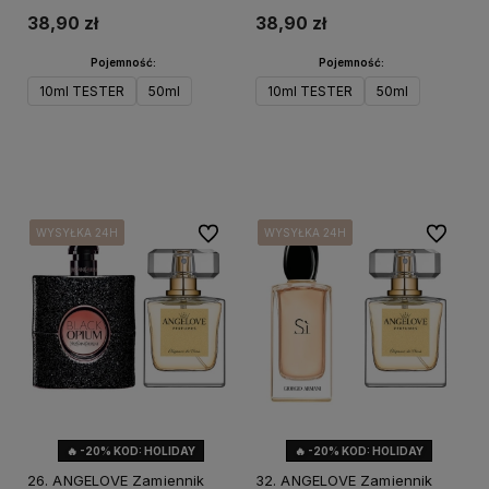
38,90 zł
38,90 zł
Pojemność:
Pojemność:
10ml TESTER
50ml
10ml TESTER
50ml
Do koszyka
Do koszyka
Do ulubionych
Do ulubi
WYSYŁKA 24H
WYSYŁKA 24H
WYSYŁKA 24H
WYSYŁKA 24H
WYSYŁKA 24H
WYSYŁKA 24H
WYSYŁKA 24H
WYSYŁKA 24H
🔥 -20% KOD: HOLIDAY
🔥 -20% KOD: HOLIDAY
26. ANGELOVE Zamiennik
32. ANGELOVE Zamiennik