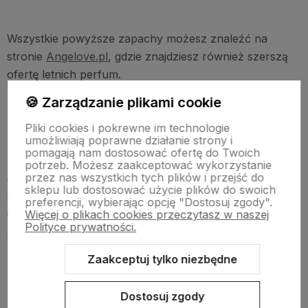
Wszystkie powyższe zapachy możesz znaleźć na
stronie
Angelove.pl
, gdzie znajdziesz również szerszą
ofertę letnich perfum.
🍪 Zarządzanie plikami cookie
Poradnik zakupowy perfum letnich
Pliki cookies i pokrewne im technologie
umożliwiają poprawne działanie strony i
pomagają nam dostosować ofertę do Twoich
potrzeb. Możesz zaakceptować wykorzystanie
Jeśli szukasz idealnych perfum na lato, to warto
przez nas wszystkich tych plików i przejść do
sklepu lub dostosować użycie plików do swoich
zwrócić uwagę na kilka kwestii, które pomogą Ci w
preferencji, wybierając opcję "Dostosuj zgody".
dokonaniu najlepszego wyboru. Oto poradnik
Więcej o plikach cookies przeczytasz w naszej
Polityce prywatności.
zakupowy perfum letnich:
Zaakceptuj tylko niezbędne
Zwróć uwagę na skład zapachu - wybieraj lekkie,
orzeźwiające kompozycje z nutami kwiatowymi,
cytrusowymi lub ziołowymi. Unikaj ciężkich,
Dostosuj zgody