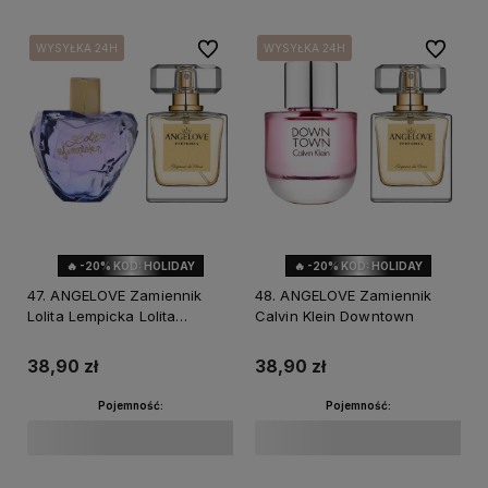
Do ulubionych
Do ulubi
WYSYŁKA 24H
WYSYŁKA 24H
WYSYŁKA 24H
WYSYŁKA 24H
WYSYŁKA 24H
🔥 -20% KOD: HOLIDAY
🔥 -20% KOD: HOLIDAY
47. ANGELOVE Zamiennik
48. ANGELOVE Zamiennik
Lolita Lempicka Lolita
Calvin Klein Downtown
Lempicka
38,90 zł
38,90 zł
Pojemność:
Pojemność: