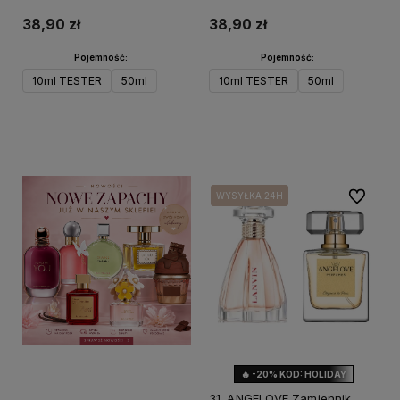
38,90 zł
38,90 zł
Pojemność:
Pojemność:
10ml TESTER
50ml
10ml TESTER
50ml
Do koszyka
Do koszyka
Do ulubi
WYSYŁKA 24H
WYSYŁKA 24H
🔥 -20% KOD: HOLIDAY
31. ANGELOVE Zamiennik