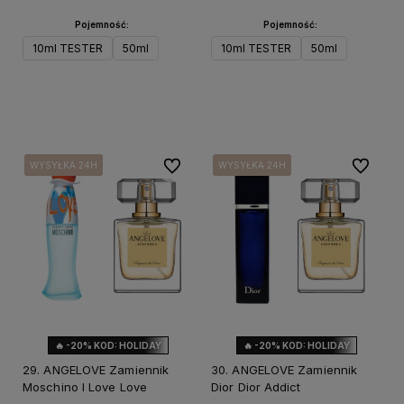
Pojemność:
Pojemność:
10ml TESTER
50ml
10ml TESTER
50ml
Do koszyka
Do koszyka
Do ulubionych
Do ulubi
WYSYŁKA 24H
WYSYŁKA 24H
WYSYŁKA 24H
WYSYŁKA 24H
WYSYŁKA 24H
WYSYŁKA 24H
WYSYŁKA 24H
WYSYŁKA 24H
🔥 -20% KOD: HOLIDAY
🔥 -20% KOD: HOLIDAY
29. ANGELOVE Zamiennik
30. ANGELOVE Zamiennik
Moschino I Love Love
Dior Dior Addict