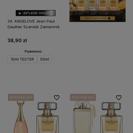
🔥 -20% KOD: HOLIDAY
34. ANGELOVE Jean Paul
Gaultier Scandal Zamiennik
38,90 zł
Pojemność:
10ml TESTER
50ml
Do koszyka
Do ulubionych
Do ulubi
WYSYŁKA 24H
WYSYŁKA 24H
WYSYŁKA 24H
WYSYŁKA 24H
WYSYŁKA 24H
WYSYŁKA 24H
WYSYŁKA 24H
WYSYŁKA 24H
WYSYŁKA 24H
WYSYŁKA 24H