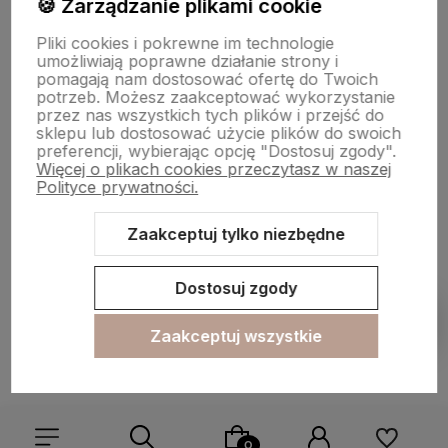
🍪 Zarządzanie plikami cookie
Informacje
Pliki cookies i pokrewne im technologie
umożliwiają poprawne działanie strony i
O nas
pomagają nam dostosować ofertę do Twoich
potrzeb. Możesz zaakceptować wykorzystanie
przez nas wszystkich tych plików i przejść do
sklepu lub dostosować użycie plików do swoich
preferencji, wybierając opcję "Dostosuj zgody".
Więcej o plikach cookies przeczytasz w naszej
Polityce prywatności.
Zaakceptuj tylko niezbędne
Sklep internetowy Shoper.pl
Szablon Shoper Modern 3.0™
od
GrowCommerce
Dostosuj zgody
Pokaż filtry
Zaakceptuj wszystkie