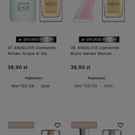
🔥 -20% KOD: HOLIDAY
🔥 -20% KOD: HOLIDAY
37. ANGELOVE Zamiennik
38. ANGELOVE Zamiennik
Armani Acqua di Gio
Bruno Banani Woman
38,90 zł
38,90 zł
Pojemność:
Pojemność:
10ml TESTER
50ml
10ml TESTER
50ml
Do koszyka
Do koszyka
Do ulubionych
Do ulubi
WYSYŁKA 24H
WYSYŁKA 24H
WYSYŁKA 24H
WYSYŁKA 24H
WYSYŁKA 24H
WYSYŁKA 24H
WYSYŁKA 24H
WYSYŁKA 24H