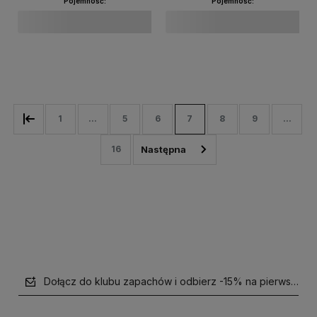
Pojemność:
Pojemność:
Do koszyka
Do koszyka
1
...
5
6
7
8
9
...
16
Dołącz do klubu zapachów i odbierz -15% na pierwsze z