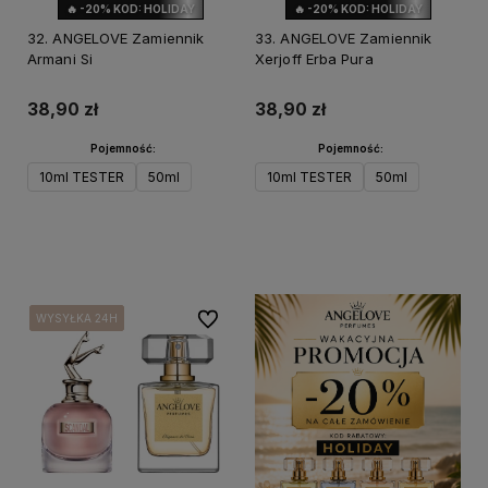
🔥 -20% KOD: HOLIDAY
🔥 -20% KOD: HOLIDAY
32. ANGELOVE Zamiennik
33. ANGELOVE Zamiennik
Armani Si
Xerjoff Erba Pura
38,90 zł
38,90 zł
Pojemność:
Pojemność:
10ml TESTER
50ml
10ml TESTER
50ml
Do koszyka
Do koszyka
Do ulubionych
WYSYŁKA 24H
WYSYŁKA 24H
WYSYŁKA 24H
WYSYŁKA 24H
WYSYŁKA 24H