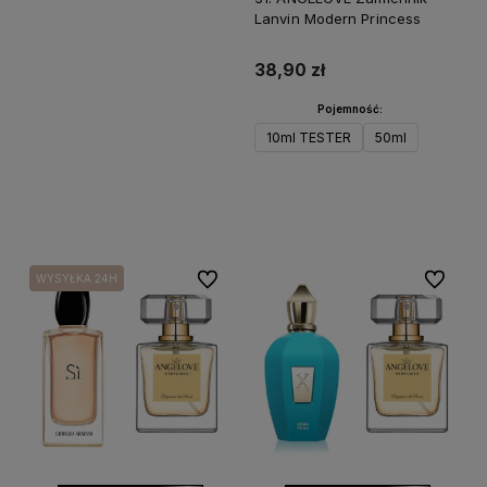
Lanvin Modern Princess
38,90 zł
Pojemność:
10ml TESTER
50ml
Powiadom o dostępności
Do ulubionych
Do ulubi
WYSYŁKA 24H