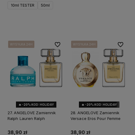
10ml TESTER
50ml
Do koszyka
Do ulubionych
Do ulubi
WYSYŁKA 24H
WYSYŁKA 24H
WYSYŁKA 24H
WYSYŁKA 24H
WYSYŁKA 24H
WYSYŁKA 24H
WYSYŁKA 24H
WYSYŁKA 24H
🔥 -20% KOD: HOLIDAY
🔥 -20% KOD: HOLIDAY
27. ANGELOVE Zamiennik
28. ANGELOVE Zamiennik
Ralph Lauren Ralph
Versace Eros Pour Femme
38,90 zł
38,90 zł