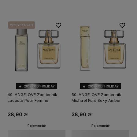
Do koszyka
Powiadom o dostępności
Do ulubionych
Do ulubi
WYSYŁKA 24H
WYSYŁKA 24H
🔥 -20% KOD: HOLIDAY
🔥 -20% KOD: HOLIDAY
49. ANGELOVE Zamiennik
50. ANGELOVE Zamiennik
Lacoste Pour Femme
Michael Kors Sexy Amber
38,90 zł
38,90 zł
Pojemność:
Pojemność: