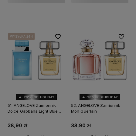
Do koszyka
Do koszyka
Do ulubionych
Do ulubi
WYSYŁKA 24H
WYSYŁKA 24H
🔥 -20% KOD: HOLIDAY
🔥 -20% KOD: HOLIDAY
51. ANGELOVE Zamiennik
52. ANGELOVE Zamiennik
Dolce Gabbana Light Blue
Mon Guerlain
Eau Intense
38,90 zł
38,90 zł