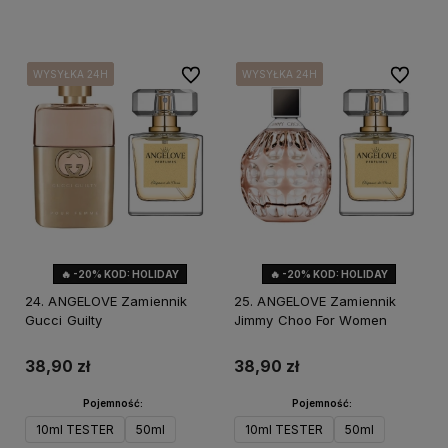
Do ulubionych
Do ulubi
WYSYŁKA 24H
WYSYŁKA 24H
WYSYŁKA 24H
WYSYŁKA 24H
WYSYŁKA 24H
WYSYŁKA 24H
WYSYŁKA 24H
WYSYŁKA 24H
🔥 -20% KOD: HOLIDAY
🔥 -20% KOD: HOLIDAY
24. ANGELOVE Zamiennik
25. ANGELOVE Zamiennik
Gucci Guilty
Jimmy Choo For Women
38,90 zł
38,90 zł
Pojemność:
Pojemność:
10ml TESTER
50ml
10ml TESTER
50ml