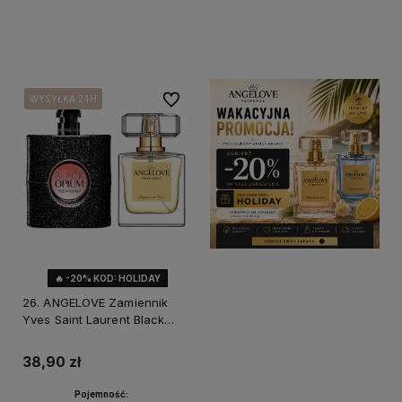
Do koszyka
Do koszyka
Do ulubionych
WYSYŁKA 24H
WYSYŁKA 24H
WYSYŁKA 24H
🔥 -20% KOD: HOLIDAY
26. ANGELOVE Zamiennik
Yves Saint Laurent Black
Opium
38,90 zł
Pojemność: