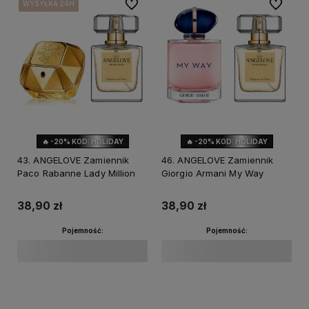
Do ulubionych
Do ulubi
WYSYŁKA 24H
WYSYŁKA 24H
WYSYŁKA 24H
WYSYŁKA 24H
🔥 -20% KOD: HOLIDAY
🔥 -20% KOD: HOLIDAY
43. ANGELOVE Zamiennik
46. ANGELOVE Zamiennik
Paco Rabanne Lady Million
Giorgio Armani My Way
38,90 zł
38,90 zł
Pojemność:
Pojemność:
Do koszyka
Do koszyka