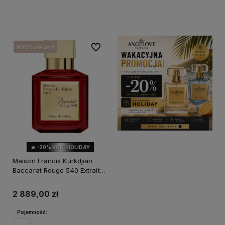
Powiadom o dostępności
Powiadom o dostępności
Do ulubionych
WYSYŁKA 24H
WYSYŁKA 24H
🔥 -20% KOD: HOLIDAY
Maison Francis Kurkdjian
Baccarat Rouge 540 Extrait
de Parfum
2 889,00 zł
Pojemność: