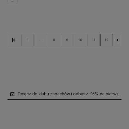
70ml
Powiadom o dostępności
1
...
8
9
10
11
12
Dołącz do klubu zapachów i odbierz -15% na pierwsze z