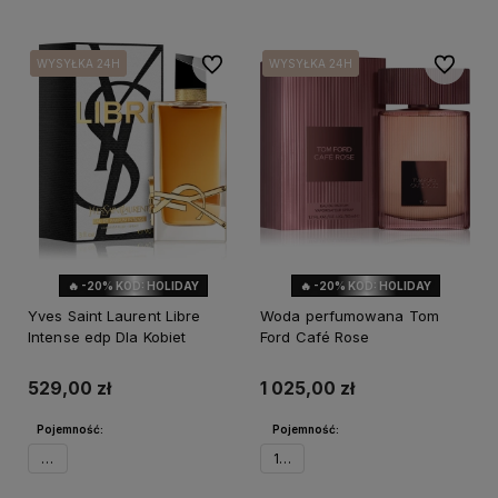
Do ulubionych
Do ulubi
WYSYŁKA 24H
WYSYŁKA 24H
WYSYŁKA 24H
WYSYŁKA 24H
🔥 -20% KOD: HOLIDAY
🔥 -20% KOD: HOLIDAY
Yves Saint Laurent Libre
Woda perfumowana Tom
Intense edp Dla Kobiet
Ford Café Rose
529,00 zł
1 025,00 zł
Pojemność:
Pojemność:
50ml
100ml