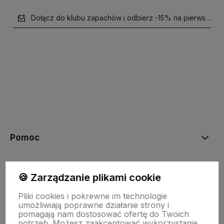
Dołącz do klubu zapachów i odbierz -15% na pierwsze z
polityce prywatności
Pomoc
NASZE PRODUKTY
🍪 Zarządzanie plikami cookie
Pliki cookies i pokrewne im technologie
Moje konto
umożliwiają poprawne działanie strony i
pomagają nam dostosować ofertę do Twoich
potrzeb. Możesz zaakceptować wykorzystanie