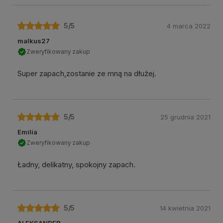
5
/5
4 marca 2022
malkus27
Zweryfikowany zakup
Super zapach,zostanie ze mną na dłużej.
5
/5
25 grudnia 2021
Emilia
Zweryfikowany zakup
Ładny, delikatny, spokojny zapach.
5
/5
14 kwietnia 2021
ALEKSANDER