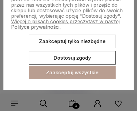
przez nas wszystkich tych plików i przejść do
Płatności i dostawa
sklepu lub dostosować użycie plików do swoich
preferencji, wybierając opcję "Dostosuj zgody".
Więcej o plikach cookies przeczytasz w naszej
Polityce prywatności.
Informacje
Zaakceptuj tylko niezbędne
O nas
Dostosuj zgody
Zaakceptuj wszystkie
Sklep internetowy Shoper.pl
Szablon Shoper Modern 3.0™
od
GrowCommerce
Wybierz coś dla siebie z naszej aktualnej oferty lub zaloguj