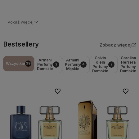
Pokaż więcej
Bestsellery
Zobacz więcej
Calvin
Carolina
Armani
Armani
Klein
Herrera
Wszystkie
39
Perfumy
Perfumy
2
4
2
Perfumy
Perfumy
Damskie
Męskie
Damskie
Damskie
Do ulubionych
Do ulubi