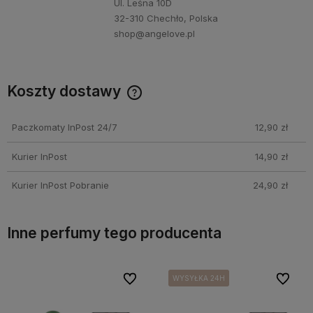
Ul. Leśna 10D
32-310 Chechło, Polska
shop@angelove.pl
Koszty dostawy
Darmowa dostawa przy zakupie perfum Angelove za min.
250 PLN!
Paczkomaty InPost 24/7
12,90 zł
Kurier InPost
14,90 zł
Kurier InPost Pobranie
24,90 zł
Inne perfumy tego producenta
bionych
bionych
Do ulubionych
Do ulubionych
Do ulubi
Do ulubi
WYSYŁKA 24H
WYSYŁKA 24H
WYSYŁKA 24H