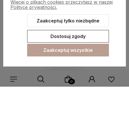
Więcej o plikach cookies przeczytasz w naszej
Polityce prywatności.
Informacje
Zaakceptuj tylko niezbędne
O nas
Dostosuj zgody
Zaakceptuj wszystkie
Sklep internetowy Shoper.pl
Szablon Shoper Modern 3.0™
od
GrowCommerce
Wybierz coś dla siebie z naszej aktualnej oferty lub zaloguj
się, aby przywrócić dodane produkty do listy z poprzedniej
sesji.