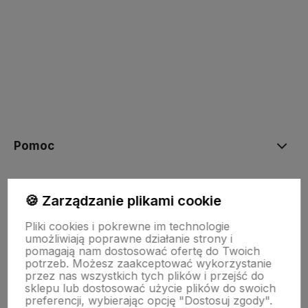
polityce prywatności
Pomoc
NASZE PRODUKTY
🍪 Zarządzanie plikami cookie
Pliki cookies i pokrewne im technologie
Moje konto
umożliwiają poprawne działanie strony i
pomagają nam dostosować ofertę do Twoich
potrzeb. Możesz zaakceptować wykorzystanie
przez nas wszystkich tych plików i przejść do
Płatności i dostawa
sklepu lub dostosować użycie plików do swoich
preferencji, wybierając opcję "Dostosuj zgody".