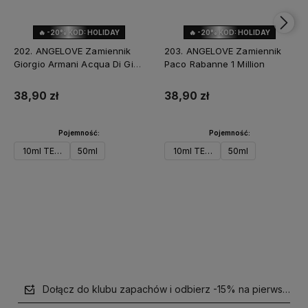
🔥 -20% KOD: HOLIDAY
🔥 -20% KOD: HOLIDAY
202. ANGELOVE Zamiennik
203. ANGELOVE Zamiennik
Giorgio Armani Acqua Di Gio
Paco Rabanne 1 Million
Profondo
38,90 zł
38,90 zł
Pojemność:
Pojemność:
10ml TESTER
50ml
10ml TESTER
50ml
Do koszyka
Powiadom o dostępności
Dołącz do klubu zapachów i odbierz -15% na pierwsze z