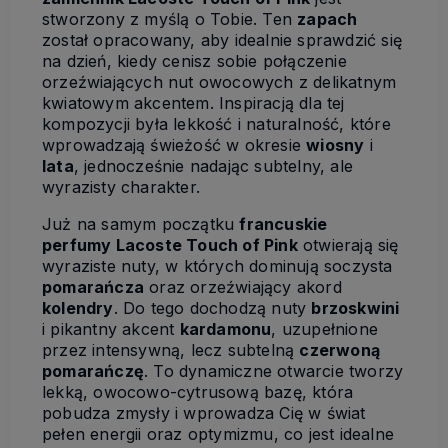
stworzony z myślą o Tobie. Ten
zapach
został opracowany, aby idealnie sprawdzić się
na dzień, kiedy cenisz sobie połączenie
orzeźwiających nut owocowych z delikatnym
kwiatowym akcentem. Inspiracją dla tej
kompozycji była lekkość i naturalność, które
wprowadzają świeżość w okresie
wiosny
i
lata
, jednocześnie nadając subtelny, ale
wyrazisty charakter.
Już na samym początku
francuskie
perfumy Lacoste Touch of Pink
otwierają się
wyraziste nuty, w których dominują soczysta
pomarańcza
oraz orzeźwiający akord
kolendry
. Do tego dochodzą nuty
brzoskwini
i pikantny akcent
kardamonu
, uzupełnione
przez intensywną, lecz subtelną
czerwoną
pomarańczę
. To dynamiczne otwarcie tworzy
lekką, owocowo-cytrusową bazę, która
pobudza zmysły i wprowadza Cię w świat
pełen energii oraz optymizmu, co jest idealne