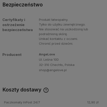
Bezpieczeństwo
Certyfikaty i
Produkt łatwopalny.
ostrzeżenie
Tylko do użytku zewnętrznego.
Nie stosować na uszkodzoną lub
bezpieczeństwa
podrażnioną skórę.
Unikać kontaktu z oczami.
Chronić przed dziećmi.
Producent
AngeLove
Ul. Leśna 10D
32-310 Chechło, Polska
shop@angelove.pl
Koszty dostawy
Darmowa dostawa przy zakupie perfum Angelove za min.
250 PLN!
Paczkomaty InPost 24/7
12,90 zł