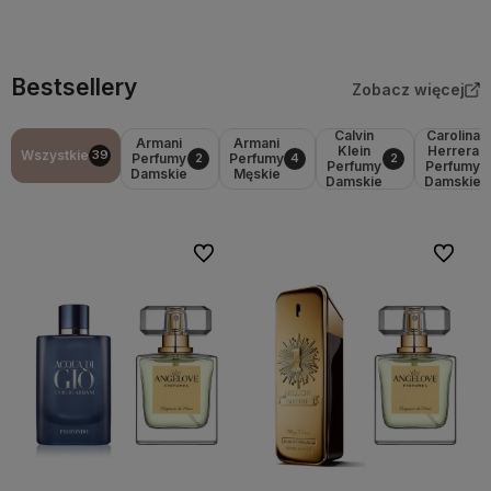
Bestsellery
Zobacz więcej
Calvin
Carolina
Armani
Armani
Klein
Herrera
Wszystkie
39
Perfumy
Perfumy
2
4
2
Perfumy
Perfumy
Damskie
Męskie
Damskie
Damskie
Do ulubionych
Do ulubi