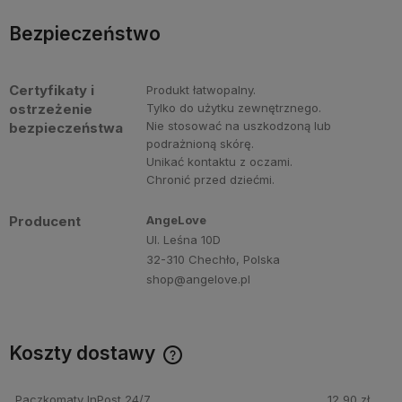
Bezpieczeństwo
Certyfikaty i
Produkt łatwopalny.
ostrzeżenie
Tylko do użytku zewnętrznego.
Nie stosować na uszkodzoną lub
bezpieczeństwa
podrażnioną skórę.
Unikać kontaktu z oczami.
Chronić przed dziećmi.
Producent
AngeLove
Ul. Leśna 10D
32-310 Chechło, Polska
shop@angelove.pl
Koszty dostawy
Darmowa dostawa przy zakupie perfum Angelove za min.
250 PLN!
Paczkomaty InPost 24/7
12,90 zł