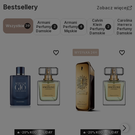
Bestsellery
Zobacz więcej
Calvin
Carolina
Armani
Armani
Klein
Herrera
Wszystkie
39
Perfumy
Perfumy
2
4
2
Perfumy
Perfumy
Damskie
Męskie
Damskie
Damskie
Do ulubionych
Do ulubi
WYSYŁKA 24H
WYSYŁKA 24H
🔥 -20% KOD: HOLIDAY
🔥 -20% KOD: HOLIDAY