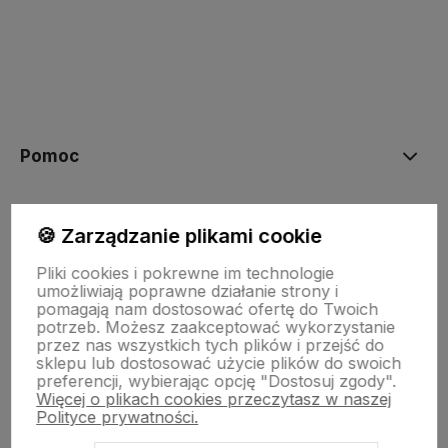
polityce prywatności
Pomoc
NASZE PRODUKTY
🍪 Zarządzanie plikami cookie
Pliki cookies i pokrewne im technologie
Moje konto
umożliwiają poprawne działanie strony i
pomagają nam dostosować ofertę do Twoich
potrzeb. Możesz zaakceptować wykorzystanie
przez nas wszystkich tych plików i przejść do
Płatności i dostawa
sklepu lub dostosować użycie plików do swoich
preferencji, wybierając opcję "Dostosuj zgody".
Więcej o plikach cookies przeczytasz w naszej
Polityce prywatności.
Informacje