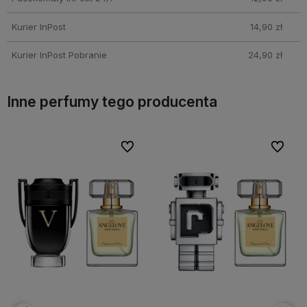
Kurier InPost
14,90 zł
Kurier InPost Pobranie
24,90 zł
Inne perfumy tego producenta
bionych
bionych
Do ulubionych
Do ulubionych
Do ulubi
Do ulubi