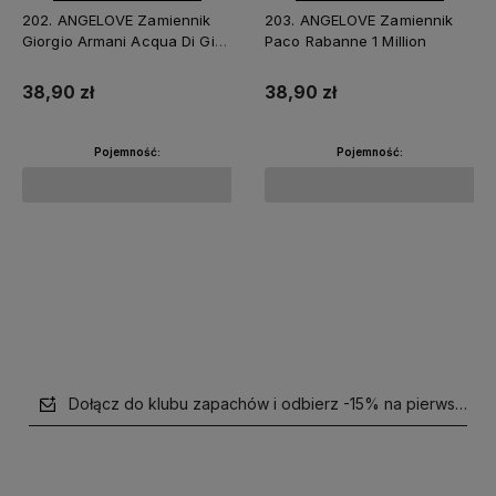
202. ANGELOVE Zamiennik
203. ANGELOVE Zamiennik
Giorgio Armani Acqua Di Gio
Paco Rabanne 1 Million
Profondo
38,90 zł
38,90 zł
Pojemność:
Pojemność:
Do koszyka
Powiadom o dostępności
Dołącz do klubu zapachów i odbierz -15% na pierwsze z