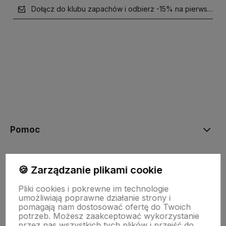
Dołącz do klubu zapachów i odbierz -15% na pierwsze z
polityce prywatności
Pomoc
NASZE PRODUKTY
🍪 Zarządzanie plikami cookie
Pliki cookies i pokrewne im technologie
Moje konto
umożliwiają poprawne działanie strony i
pomagają nam dostosować ofertę do Twoich
potrzeb. Możesz zaakceptować wykorzystanie
przez nas wszystkich tych plików i przejść do