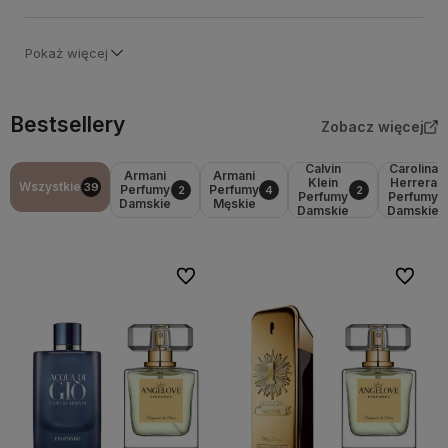
Pokaż więcej
Bestsellery
Zobacz więcej
Calvin
Carolina
Armani
Armani
Klein
Herrera
Wszystkie
39
Perfumy
Perfumy
2
4
2
Perfumy
Perfumy
Damskie
Męskie
Damskie
Damskie
Do ulubionych
Do ulubi