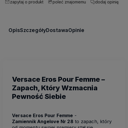
zapytaj o produkt
dodaj opinię
poleć znajomemu
Opis
Szczegóły
Dostawa
Opinie
Versace Eros Pour Femme –
Zapach, Który Wzmacnia
Pewność Siebie
Versace Eros Pour Femme
-
Zamiennik Angelove Nr 28
to zapach, który
od momentu swojej premiery stał się