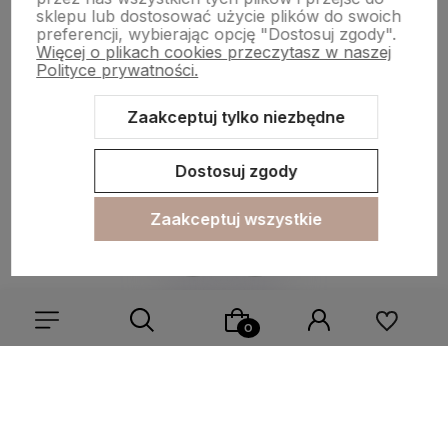
Płatności i dostawa
sklepu lub dostosować użycie plików do swoich
preferencji, wybierając opcję "Dostosuj zgody".
Więcej o plikach cookies przeczytasz w naszej
Polityce prywatności.
Informacje
Zaakceptuj tylko niezbędne
O nas
Dostosuj zgody
Zaakceptuj wszystkie
Sklep internetowy Shoper.pl
Szablon Shoper Modern 3.0™
od
GrowCommerce
Wybierz coś dla siebie z naszej aktualnej oferty lub zaloguj
się, aby przywrócić dodane produkty do listy z poprzedniej