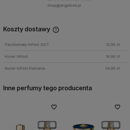
shop@angelove.pl
Koszty dostawy
Darmowa dostawa przy zakupie perfum Angelove za min.
250 PLN!
Paczkomaty InPost 24/7
12,90 zł
Kurier InPost
14,90 zł
Kurier InPost Pobranie
24,90 zł
Inne perfumy tego producenta
bionych
bionych
Do ulubionych
Do ulubionych
Do ulubi
Do ulubi