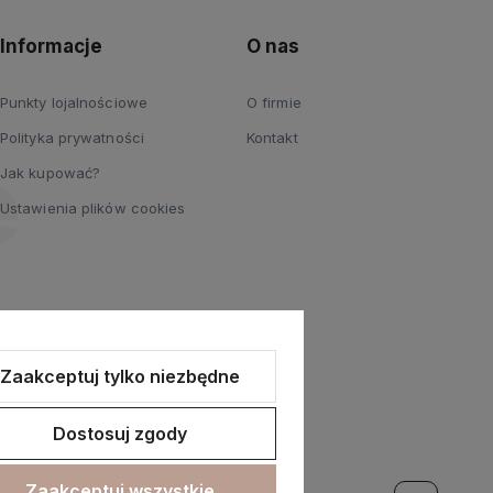
Informacje
O nas
Punkty lojalnościowe
O firmie
Polityka prywatności
Kontakt
Jak kupować?
Ustawienia plików cookies
Zaakceptuj tylko niezbędne
Dostosuj zgody
Zaakceptuj wszystkie