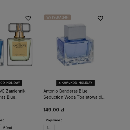
WYSYŁKA 24H
Do ulubionych
Do ulubionych
ostawy
Setki pozytywnych opinii
–
W Angelove stawiamy na
zadowolenie klientów to nasz
najwyższą jakość, intens
priorytet
trwałość perfum lanych,
starannie dobrane kompoz
KOD: HOLIDAY
🔥 -20% KOD: HOLIDAY
VE Zamiennik
Antonio Banderas Blue
ras Blue
Seduction Woda Toaletowa dla
mężczyzn
149,00 zł
ść:
Pojemność:
50ml
100ml