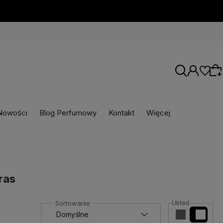
IS!
Nowości
Blog Perfumowy
Kontakt
Więcej
Wybierz coś dla siebie z naszej aktualnej
oferty lub zaloguj się, aby przywrócić dodane
produkty do listy z poprzedniej sesji.
ras
Układ