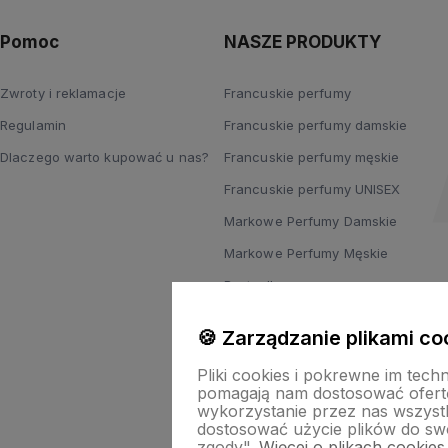
Pomoc
NASZE PRODUKTY
Zwroty i reklamacje
Francuskie perfumy
Regulamin
Francuskie perfumy damskie
Dlaczego warto kupować u nas?
Francuskie perfumy męskie
Francuskie perfumy UNISEX
Markowe Perfumy Damskie
Markowe Perfumy Męskie
Bestsellery
Nowości
🍪 Zarządzanie plikami co
Promocje
Pliki cookies i pokrewne im tech
pomagają nam dostosować ofert
wykorzystanie przez nas wszystki
dostosować użycie plików do swo
zgody".
Więcej o plikach cookies