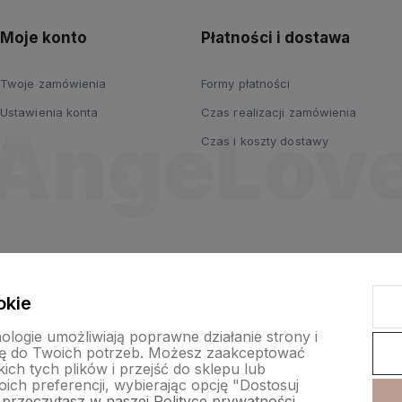
Moje konto
Płatności i dostawa
Twoje zamówienia
Formy płatności
Ustawienia konta
Czas realizacji zamówienia
Czas i koszty dostawy
okie
nologie umożliwiają poprawne działanie strony i
ę do Twoich potrzeb. Możesz zaakceptować
ch tych plików i przejść do sklepu lub
ich preferencji, wybierając opcję "Dostosuj
 przeczytasz w naszej Polityce prywatności.