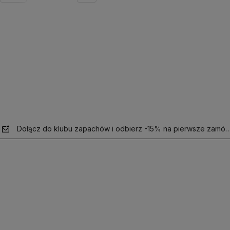
o dostępności
Powiadom o dostępności
Dołącz do klubu zapachów i odbierz -15% na pierwsze zamów
polityce
prywatności