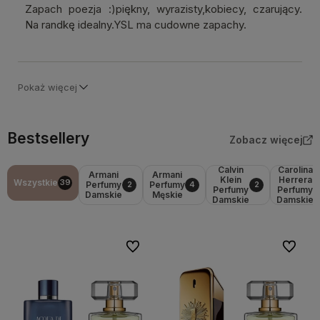
Zapach poezja :)piękny, wyrazisty,kobiecy, czarujący.
Na randkę idealny.YSL ma cudowne zapachy.
Pokaż więcej
Bestsellery
Zobacz więcej
Calvin
Carolina
Armani
Armani
Klein
Herrera
Wszystkie
39
Perfumy
Perfumy
2
4
2
Perfumy
Perfumy
Damskie
Męskie
Damskie
Damskie
Do ulubionych
Do ulubi