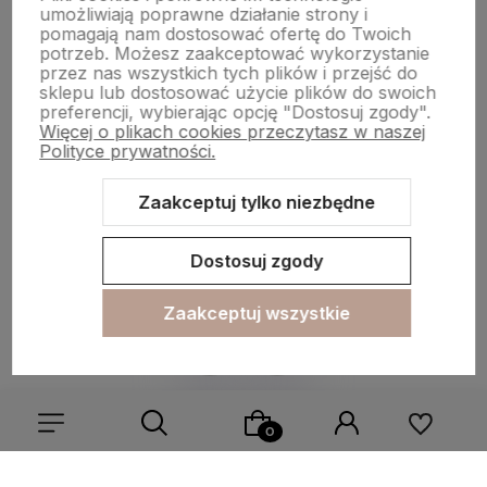
Moje konto
umożliwiają poprawne działanie strony i
pomagają nam dostosować ofertę do Twoich
potrzeb. Możesz zaakceptować wykorzystanie
przez nas wszystkich tych plików i przejść do
Płatności i dostawa
sklepu lub dostosować użycie plików do swoich
preferencji, wybierając opcję "Dostosuj zgody".
Więcej o plikach cookies przeczytasz w naszej
Polityce prywatności.
Informacje
Zaakceptuj tylko niezbędne
O nas
Dostosuj zgody
Zaakceptuj wszystkie
Sklep internetowy Shoper.pl
Szablon Shoper Modern 3.0™
od
GrowCommerce