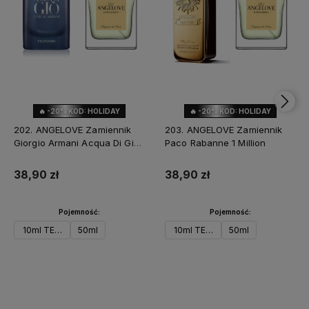
🔥 -20% KOD: HOLIDAY
🔥 -20% KOD: HOLIDAY
202. ANGELOVE Zamiennik
203. ANGELOVE Zamiennik
Giorgio Armani Acqua Di Gio
Paco Rabanne 1 Million
Profondo
38,90 zł
38,90 zł
Pojemność:
Pojemność:
10ml TESTER
50ml
10ml TESTER
50ml
Do koszyka
Powiadom o dostępności