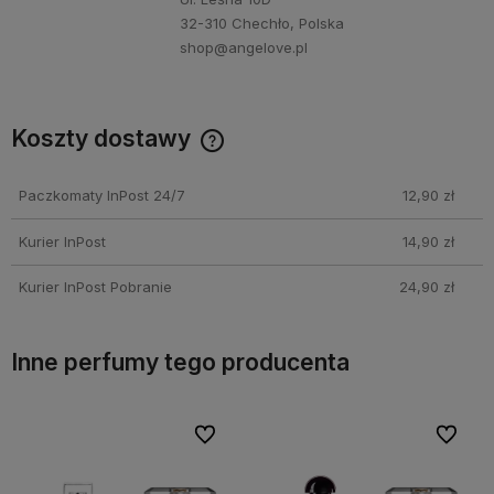
32-310 Chechło, Polska
shop@angelove.pl
Koszty dostawy
Darmowa dostawa przy zakupie perfum Angelove za min.
250 PLN!
Paczkomaty InPost 24/7
12,90 zł
Kurier InPost
14,90 zł
Kurier InPost Pobranie
24,90 zł
Inne perfumy tego producenta
bionych
bionych
Do ulubionych
Do ulubionych
Do ulubi
Do ulubi