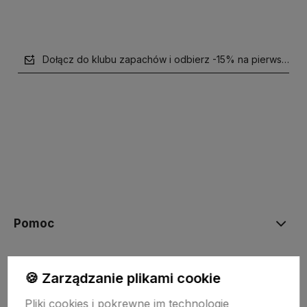
Dołącz do klubu zapachów i odbierz -15% na pierwsze z
polityce prywatności
Pomoc
NASZE PRODUKTY
🍪 Zarządzanie plikami cookie
Pliki cookies i pokrewne im technologie